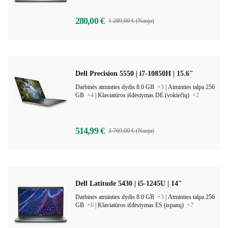
280,00 €
1 289,00 € (Nauja)
Dell Precision 5550 | i7-10850H | 15.6"
Darbinės atminties dydis 8.0 GB
+3
|
Atminties talpa 256
GB
+4
|
Klaviatūros išdėstymas DE (vokiečių)
+2
514,99 €
2 769,00 € (Nauja)
Dell Latitude 5430 | i5-1245U | 14"
Darbinės atminties dydis 8.0 GB
+3
|
Atminties talpa 256
GB
+6
|
Klaviatūros išdėstymas ES (ispanų)
+7