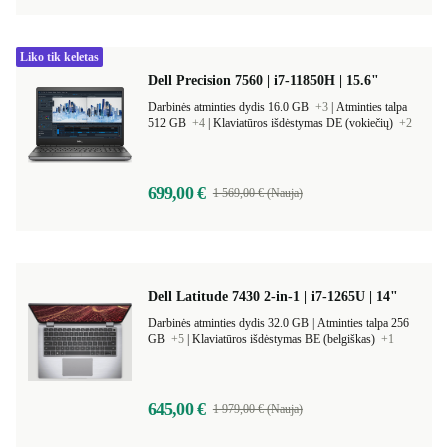
Liko tik keletas
Dell Precision 7560 | i7-11850H | 15.6"
Darbinės atminties dydis 16.0 GB
+3
|
Atminties talpa
512 GB
+4
|
Klaviatūros išdėstymas DE (vokiečių)
+2
699,00 €
1 569,00 € (Nauja)
Dell Latitude 7430 2-in-1 | i7-1265U | 14"
Darbinės atminties dydis 32.0 GB |
Atminties talpa 256
GB
+5
|
Klaviatūros išdėstymas BE (belgiškas)
+1
645,00 €
1 979,00 € (Nauja)