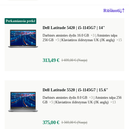
Rūšiuoti
Perkamiausia prekė
Dell Latitude 5420 | i5-1145G7 | 14"
Darbinės atminties dydis 16.0 GB
+3
|
Atminties talpa
256 GB
+5
|
Klaviatūros išdėstymas UK (JK anglų)
+15
313,49 €
1 699,00 € (Nauja)
Dell Latitude 5520 | i5-1145G7 | 15.6"
Darbinės atminties dydis 8.0 GB
+3
|
Atminties talpa 256
GB
+5
|
Klaviatūros išdėstymas UK (JK anglų)
+13
375,00 €
1 569,00 € (Nauja)