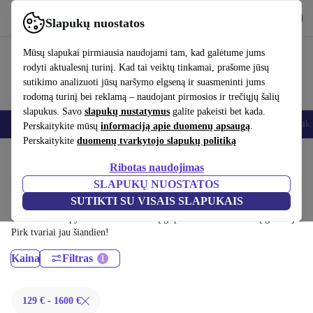
Atsisiųsti programėlę
Atsisiųsti
Slapukų nuostatos
Naudok refurbed greitai ir paprastai
Mūsų slapukai pirmiausia naudojami tam, kad galėtume jums
rodyti aktualesnį turinį. Kad tai veiktų tinkamai, prašome jūsų
sutikimo analizuoti jūsų naršymo elgseną ir suasmeninti jums
rodomą turinį bei reklamą – naudojant pirmosios ir trečiųjų šalių
slapukus. Savo
slapukų nustatymus
galite pakeisti bet kada.
Išmanieji telefonai
Nešiojamieji kompiuteriai
Planšetės
Išmanieji laik
Perskaitykite mūsų
informaciją apie duomenų apsaugą
.
Perskaitykite
duomenų tvarkytojo slapukų politiką
Pradžios puslapis
Produktai
Nešiojamieji kompiuteriai
Ribotas naudojimas
Dell nešiojamieji kompiuteriai:
SLAPUKŲ NUOSTATOS
SUTIKTI SU VISAIS SLAPUKAIS
Sertifikuoti profesionaliai atnaujinti Dell nešiojamieji kompiuteriai iki
1600 € – sutaupyk iki 40 %. 30 dienų grąžinimai ir 12 mėnesių garantija.
Pirk tvariai jau šiandien!
Kaina
Filtras
129 € - 1600 €