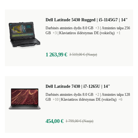
Dell Latitude 5430 Rugged | i5-1145G7 | 14"
Darbinės atminties dydis 8.0 GB
+3
|
Atminties talpa 256
GB
+3
|
Klaviatūros išdėstymas DE (vokiečių)
+1
1 263,99 €
3 519,00 € (Nauja)
Dell Latitude 7430 | i7-1265U | 14"
Darbinės atminties dydis 8.0 GB
+2
|
Atminties talpa 128
GB
+10
|
Klaviatūros išdėstymas DE (vokiečių)
+6
454,00 €
1 799,00 € (Nauja)