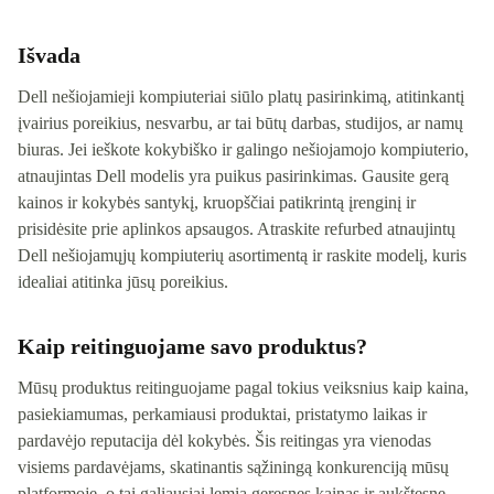
Išvada
Dell nešiojamieji kompiuteriai siūlo platų pasirinkimą, atitinkantį
įvairius poreikius, nesvarbu, ar tai būtų darbas, studijos, ar namų
biuras. Jei ieškote kokybiško ir galingo nešiojamojo kompiuterio,
atnaujintas Dell modelis yra puikus pasirinkimas. Gausite gerą
kainos ir kokybės santykį, kruopščiai patikrintą įrenginį ir
prisidėsite prie aplinkos apsaugos. Atraskite refurbed atnaujintų
Dell nešiojamųjų kompiuterių asortimentą ir raskite modelį, kuris
idealiai atitinka jūsų poreikius.
Kaip reitinguojame savo produktus?
Mūsų produktus reitinguojame pagal tokius veiksnius kaip kaina,
pasiekiamumas, perkamiausi produktai, pristatymo laikas ir
pardavėjo reputacija dėl kokybės. Šis reitingas yra vienodas
visiems pardavėjams, skatinantis sąžiningą konkurenciją mūsų
platformoje, o tai galiausiai lemia geresnes kainas ir aukštesnę