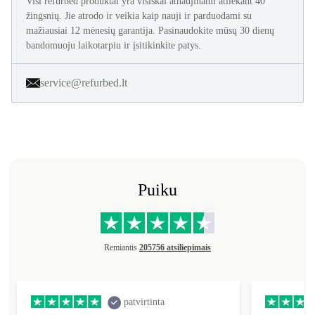
Visi refurbed produktai yra visiškai atnaujinami atliekant 40
žingsnių. Jie atrodo ir veikia kaip nauji ir parduodami su
mažiausiai 12 mėnesių garantija. Pasinaudokite mūsų 30 dienų
bandomuoju laikotarpiu ir įsitikinkite patys.
service@refurbed.lt
Puiku
Remiantis
205756 atsiliepimais
patvirtinta