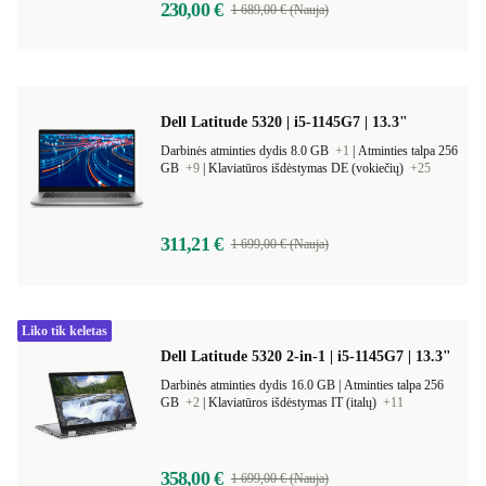
230,00 €
1 689,00 € (Nauja)
Dell Latitude 5320 | i5-1145G7 | 13.3"
Darbinės atminties dydis 8.0 GB
+1
|
Atminties talpa 256
GB
+9
|
Klaviatūros išdėstymas DE (vokiečių)
+25
311,21 €
1 699,00 € (Nauja)
Liko tik keletas
Dell Latitude 5320 2-in-1 | i5-1145G7 | 13.3"
Darbinės atminties dydis 16.0 GB |
Atminties talpa 256
GB
+2
|
Klaviatūros išdėstymas IT (italų)
+11
358,00 €
1 699,00 € (Nauja)