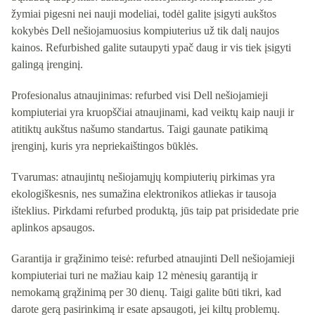
žymiai pigesni nei nauji modeliai, todėl galite įsigyti aukštos
kokybės Dell nešiojamuosius kompiuterius už tik dalį naujos
kainos. Refurbished galite sutaupyti ypač daug ir vis tiek įsigyti
galingą įrenginį.
Profesionalus atnaujinimas: refurbed visi Dell nešiojamieji
kompiuteriai yra kruopščiai atnaujinami, kad veiktų kaip nauji ir
atitiktų aukštus našumo standartus. Taigi gaunate patikimą
įrenginį, kuris yra nepriekaištingos būklės.
Tvarumas: atnaujintų nešiojamųjų kompiuterių pirkimas yra
ekologiškesnis, nes sumažina elektronikos atliekas ir tausoja
išteklius. Pirkdami refurbed produktą, jūs taip pat prisidedate prie
aplinkos apsaugos.
Garantija ir grąžinimo teisė: refurbed atnaujinti Dell nešiojamieji
kompiuteriai turi ne mažiau kaip 12 mėnesių garantiją ir
nemokamą grąžinimą per 30 dienų. Taigi galite būti tikri, kad
darote gerą pasirinkimą ir esate apsaugoti, jei kiltų problemų.