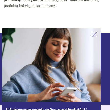
produktų kokybę mūsų klientams.
Užsiprenumeruok mūsų naujienlaiškį!
Nebepraleisk nė vieno pasiūlymo.
Registruokitės
Informaciją apie asmens duomenų naudojimą rasi mūsų
Privatumo politikoje
.
Užsiprenumeruok mūsų naujienlaiškį!