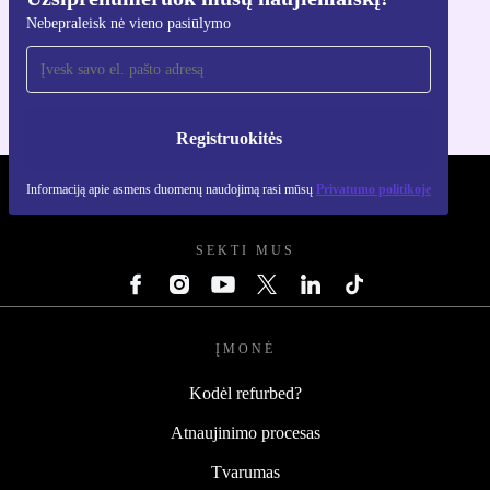
Atsisiųsti refurbed programėlę
Nebepraleisk nė vieno pasiūlymo
Skirta iOS ir Android
Registruokitės
Informaciją apie asmens duomenų naudojimą rasi mūsų
Privatumo politikoje
REFURBED LIETUVA - RETHINK NEW.
SEKTI MUS
ĮMONĖ
Kodėl refurbed?
Atnaujinimo procesas
Tvarumas