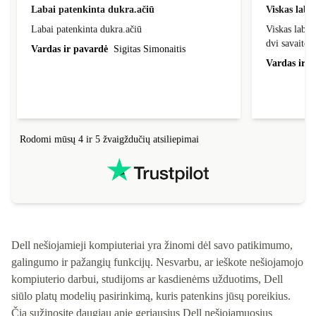
Labai patenkinta dukra.ačiū
Viskas laba
Labai patenkinta dukra.ačiū
Viskas labai
dvi savaites
Vardas ir pavardė
Sigitas Simonaitis
Vardas ir p
Rodomi mūsų 4 ir 5 žvaigždučių atsiliepimai
Dell nešiojamieji kompiuteriai yra žinomi dėl savo patikimumo,
galingumo ir pažangių funkcijų. Nesvarbu, ar ieškote nešiojamojo
kompiuterio darbui, studijoms ar kasdienėms užduotims, Dell
siūlo platų modelių pasirinkimą, kuris patenkins jūsų poreikius.
Čia sužinosite daugiau apie geriausius Dell nešiojamuosius