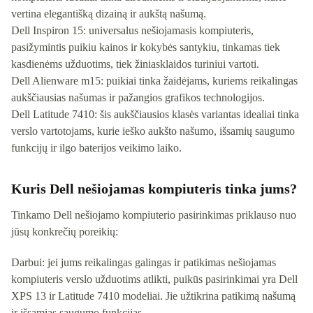
vertina elegantišką dizainą ir aukštą našumą.
Dell Inspiron 15: universalus nešiojamasis kompiuteris,
pasižymintis puikiu kainos ir kokybės santykiu, tinkamas tiek
kasdienėms užduotims, tiek žiniasklaidos turiniui vartoti.
Dell Alienware m15: puikiai tinka žaidėjams, kuriems reikalingas
aukščiausias našumas ir pažangios grafikos technologijos.
Dell Latitude 7410: šis aukščiausios klasės variantas idealiai tinka
verslo vartotojams, kurie ieško aukšto našumo, išsamių saugumo
funkcijų ir ilgo baterijos veikimo laiko.
Kuris Dell nešiojamas kompiuteris tinka jums?
Tinkamo Dell nešiojamo kompiuterio pasirinkimas priklauso nuo
jūsų konkrečių poreikių:
Darbui: jei jums reikalingas galingas ir patikimas nešiojamas
kompiuteris verslo užduotims atlikti, puikūs pasirinkimai yra Dell
XPS 13 ir Latitude 7410 modeliai. Jie užtikrina patikimą našumą
ir išsamias saugumo funkcijas.