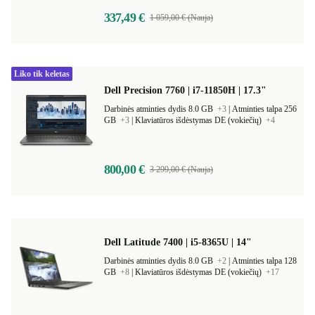
337,49 €
1 059,00 € (Nauja)
Liko tik keletas
Dell Precision 7760 | i7-11850H | 17.3"
Darbinės atminties dydis 8.0 GB
+3
|
Atminties talpa 256
GB
+3
|
Klaviatūros išdėstymas DE (vokiečių)
+4
800,00 €
3 299,00 € (Nauja)
Dell Latitude 7400 | i5-8365U | 14"
Darbinės atminties dydis 8.0 GB
+2
|
Atminties talpa 128
GB
+8
|
Klaviatūros išdėstymas DE (vokiečių)
+17