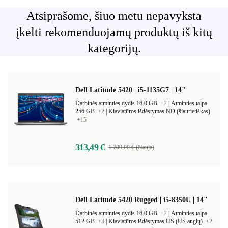
Atsiprašome, šiuo metu nepavyksta
įkelti rekomenduojamų produktų iš kitų
kategorijų.
Dell Latitude 5420 | i5-1135G7 | 14"
Darbinės atminties dydis 16.0 GB
+2
|
Atminties talpa
256 GB
+2
|
Klaviatūros išdėstymas ND (šiaurietiškas)
+15
313,49 €
1 709,00 € (Nauja)
Dell Latitude 5420 Rugged | i5-8350U | 14"
Darbinės atminties dydis 16.0 GB
+2
|
Atminties talpa
512 GB
+3
|
Klaviatūros išdėstymas US (US anglų)
+2