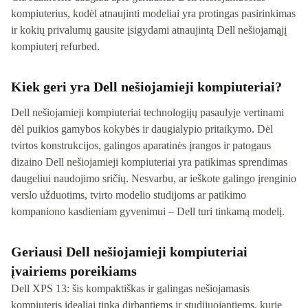
kompiuterius, kodėl atnaujinti modeliai yra protingas pasirinkimas
ir kokių privalumų gausite įsigydami atnaujintą Dell nešiojamąjį
kompiuterį refurbed.
Kiek geri yra Dell nešiojamieji kompiuteriai?
Dell nešiojamieji kompiuteriai technologijų pasaulyje vertinami
dėl puikios gamybos kokybės ir daugialypio pritaikymo. Dėl
tvirtos konstrukcijos, galingos aparatinės įrangos ir patogaus
dizaino Dell nešiojamieji kompiuteriai yra patikimas sprendimas
daugeliui naudojimo sričių. Nesvarbu, ar ieškote galingo įrenginio
verslo užduotims, tvirto modelio studijoms ar patikimo
kompaniono kasdieniam gyvenimui – Dell turi tinkamą modelį.
Geriausi Dell nešiojamieji kompiuteriai
įvairiems poreikiams
Dell XPS 13: šis kompaktiškas ir galingas nešiojamasis
kompiuteris idealiai tinka dirbantiems ir studijuojantiems, kurie