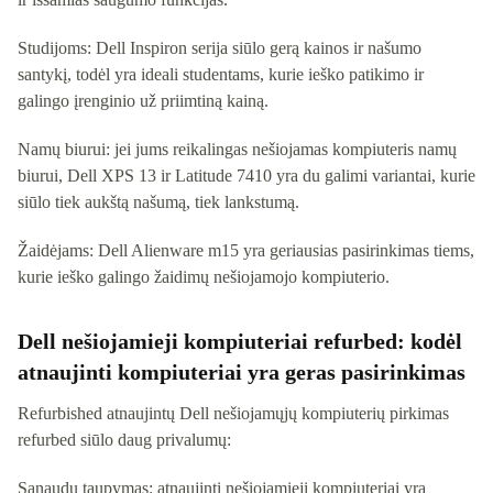
Studijoms: Dell Inspiron serija siūlo gerą kainos ir našumo
santykį, todėl yra ideali studentams, kurie ieško patikimo ir
galingo įrenginio už priimtiną kainą.
Namų biurui: jei jums reikalingas nešiojamas kompiuteris namų
biurui, Dell XPS 13 ir Latitude 7410 yra du galimi variantai, kurie
siūlo tiek aukštą našumą, tiek lankstumą.
Žaidėjams: Dell Alienware m15 yra geriausias pasirinkimas tiems,
kurie ieško galingo žaidimų nešiojamojo kompiuterio.
Dell nešiojamieji kompiuteriai refurbed: kodėl
atnaujinti kompiuteriai yra geras pasirinkimas
Refurbished atnaujintų Dell nešiojamųjų kompiuterių pirkimas
refurbed siūlo daug privalumų:
Sąnaudų taupymas: atnaujinti nešiojamieji kompiuteriai yra