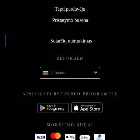
Tapti pardavėju
Pristatymo būsena
Sutarčių nutraukimas
REFURBED
Lithuania
ATSISIŲSTI REFURBED PROGRAMĖLĘ
MOKĖJIMO BŪDAI