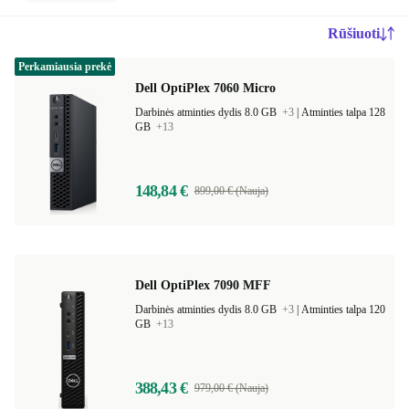
Rūšiuoti
Perkamiausia prekė
Dell OptiPlex 7060 Micro
Darbinės atminties dydis 8.0 GB
+3
|
Atminties talpa 128
GB
+13
148,84 €
899,00 € (Nauja)
Dell OptiPlex 7090 MFF
Darbinės atminties dydis 8.0 GB
+3
|
Atminties talpa 120
GB
+13
388,43 €
979,00 € (Nauja)