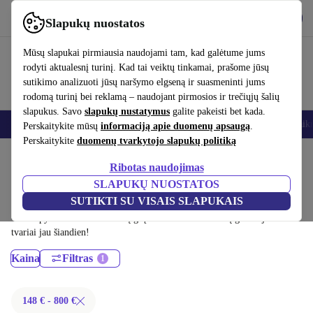
Atsisiųsti programėlę
Atsisiųsti
Slapukų nuostatos
Naudok refurbed greitai ir paprastai
Mūsų slapukai pirmiausia naudojami tam, kad galėtume jums
rodyti aktualesnį turinį. Kad tai veiktų tinkamai, prašome jūsų
sutikimo analizuoti jūsų naršymo elgseną ir suasmeninti jums
rodomą turinį bei reklamą – naudojant pirmosios ir trečiųjų šalių
slapukus. Savo
slapukų nustatymus
galite pakeisti bet kada.
Išmanieji telefonai
Nešiojamieji kompiuteriai
Planšetės
Išmanieji laik
Perskaitykite mūsų
informaciją apie duomenų apsaugą
.
Perskaitykite
duomenų tvarkytojo slapukų politiką
Pradžios puslapis
Produktai
Staliniai kompiuteriai
Ribotas naudojimas
Dell staliniai kompiuteriai:
SLAPUKŲ NUOSTATOS
SUTIKTI SU VISAIS SLAPUKAIS
Sertifikuoti profesionaliai atnaujinti Dell staliniai kompiuteriai iki 800 €
– sutaupyk iki 40 %. 30 dienų grąžinimai ir 12 mėnesių garantija. Pirk
tvariai jau šiandien!
Kaina
Filtras
148 € - 800 €