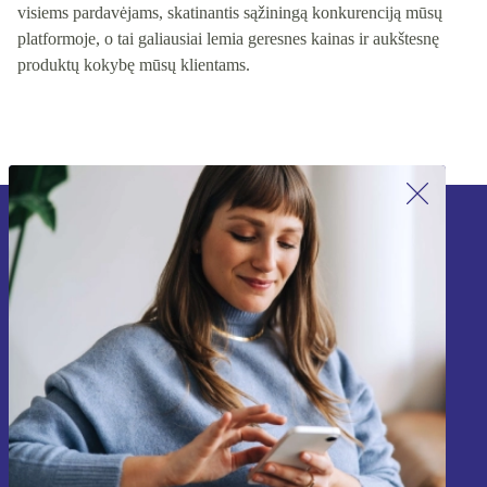
visiems pardavėjams, skatinantis sąžiningą konkurenciją mūsų
platformoje, o tai galiausiai lemia geresnes kainas ir aukštesnę
produktų kokybę mūsų klientams.
Užsiprenumeruok mūsų naujienlaiškį!
Nebepraleisk nė vieno pasiūlymo.
Registruokitės
Informaciją apie asmens duomenų naudojimą rasi mūsų
Privatumo politikoje
.