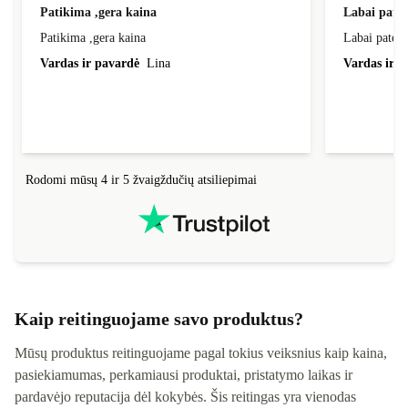
Patikima ,gera kaina
Labai pate
Patikima ,gera kaina
Labai patenk
Vardas ir pavardė
Lina
Vardas ir p
Rodomi mūsų 4 ir 5 žvaigždučių atsiliepimai
Kaip reitinguojame savo produktus?
Mūsų produktus reitinguojame pagal tokius veiksnius kaip kaina,
pasiekiamumas, perkamiausi produktai, pristatymo laikas ir
pardavėjo reputacija dėl kokybės. Šis reitingas yra vienodas