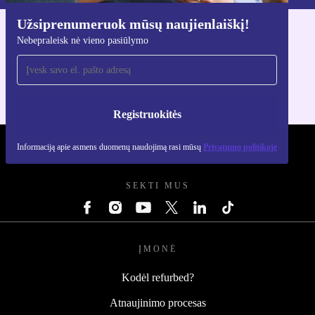
Užsiprenumeruok mūsų naujienlaiškį!
Atsisiųsti refurbed programėlę
Nebepraleisk nė vieno pasiūlymo
Skirta iOS ir Android
Registruokitės
Informaciją apie asmens duomenų naudojimą rasi mūsų
Privatumo politikoje
REFURBED LIETUVA - RETHINK NEW.
SEKTI MUS
ĮMONĖ
Kodėl refurbed?
Atnaujinimo procesas