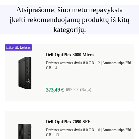
Atsiprašome, šiuo metu nepavyksta
įkelti rekomenduojamų produktų iš kitų
kategorijų.
Liko tik keletas
Dell OptiPlex 3080 Micro
Darbinės atminties dydis 8.0 GB
+2
|
Atminties talpa 256
GB
+4
373,49 €
699,00 € (Nauja)
Dell OptiPlex 7090 SFF
Darbinės atminties dydis 8.0 GB
+6
|
Atminties talpa 256
GB
+13