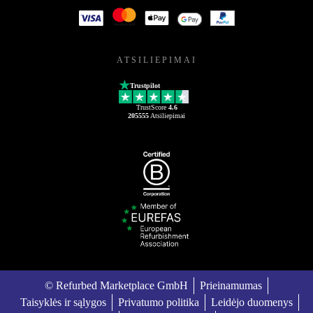
ATSILIEPIMAI
Trustpilot
TrustScore
4.6
205555
Atsiliepimai
© Refurbed Marketplace GmbH
Prieinamumas
Taisyklės ir sąlygos
Privatumo politika
Leidėjo duomenys