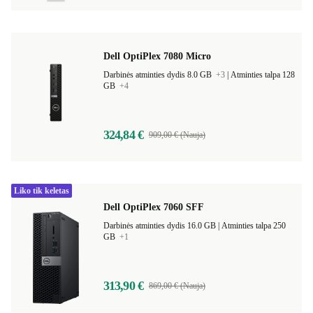
Dell OptiPlex 7080 Micro
Darbinės atminties dydis 8.0 GB
+3
|
Atminties talpa 128
GB
+4
324,84 €
909,00 € (Nauja)
Liko tik keletas
Dell OptiPlex 7060 SFF
Darbinės atminties dydis 16.0 GB |
Atminties talpa 250
GB
+1
313,90 €
869,00 € (Nauja)