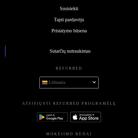
Susisiekti
Tapti pardavėju
Pristatymo būsena
Sutarčių nutraukimas
REFURBED
Lithuania
ATSISIŲSTI REFURBED PROGRAMĖLĘ
MOKĖJIMO BŪDAI