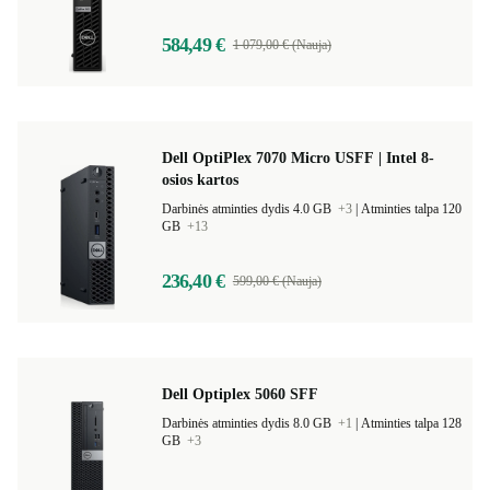
584,49 €
1 079,00 € (Nauja)
Dell OptiPlex 7070 Micro USFF | Intel 8-
osios kartos
Darbinės atminties dydis 4.0 GB
+3
|
Atminties talpa 120
GB
+13
236,40 €
599,00 € (Nauja)
Dell Optiplex 5060 SFF
Darbinės atminties dydis 8.0 GB
+1
|
Atminties talpa 128
GB
+3