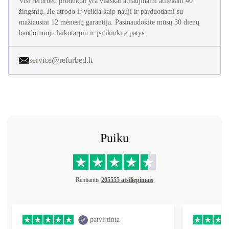
Visi refurbed produktai yra visiškai atnaujinami atliekant 40
žingsnių. Jie atrodo ir veikia kaip nauji ir parduodami su
mažiausiai 12 mėnesių garantija. Pasinaudokite mūsų 30 dienų
bandomuoju laikotarpiu ir įsitikinkite patys.
service@refurbed.lt
Puiku
Remiantis
205555 atsiliepimais
patvirtinta