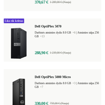
370,67 €
1 289,00 € (Nauja)
Liko tik keletas
Dell OptiPlex 5070
Darbinės atminties dydis 8.0 GB
+6
|
Atminties talpa 256
GB
+13
288,90 €
1 239,00 € (Nauja)
Dell OptiPlex 5080 Micro
Darbinės atminties dydis 8.0 GB
+3
|
Atminties talpa 256
GB
+7
330,00 €
759,00 € (Nauja)