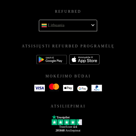
REFURBED
Lithuania
ATSISIŲSTI REFURBED PROGRAMĖLĘ
MOKĖJIMO BŪDAI
ATSILIEPIMAI
Trustpilot
TrustScore
4.6
205848
Atsiliepimai