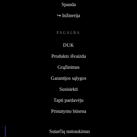
Spauda
↪ Inžinerija
PAGALBA
DUK
Produkto išvaizda
Grąžinimas
Garantijos sąlygos
Susisiekti
Tapti pardavėju
Pristatymo būsena
Sutarčių nutraukimas