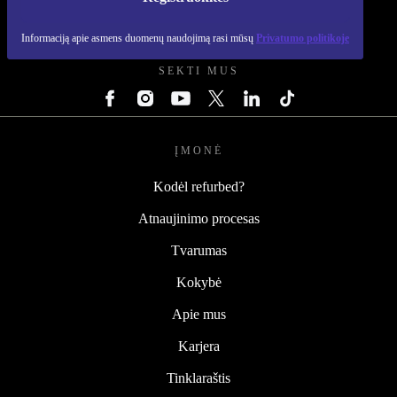
REFURBED LIETUVA - RETHINK NEW.
Informaciją apie asmens duomenų naudojimą rasi mūsų
Privatumo politikoje
SEKTI MUS
ĮMONĖ
Kodėl refurbed?
Atnaujinimo procesas
Tvarumas
Kokybė
Apie mus
Karjera
Tinklaraštis