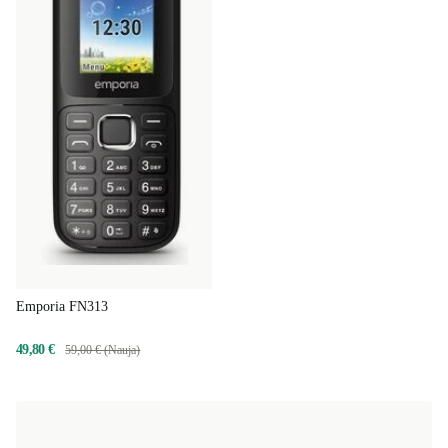
Emporia FN313
49,80 €
59,00 € (Nauja)