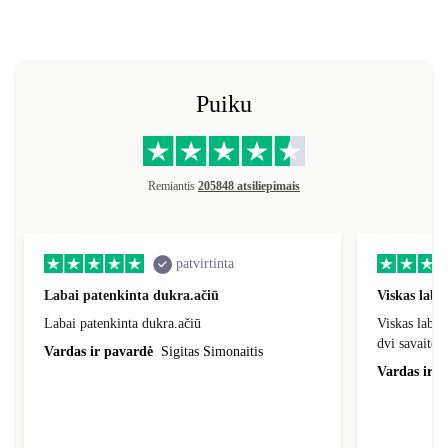
Puiku
Remiantis
205848 atsiliepimais
patvirtinta
Labai patenkinta dukra.ačiū
Viskas laba
Labai patenkinta dukra.ačiū
Viskas labai
dvi savaites
Vardas ir pavardė
Sigitas Simonaitis
Vardas ir p