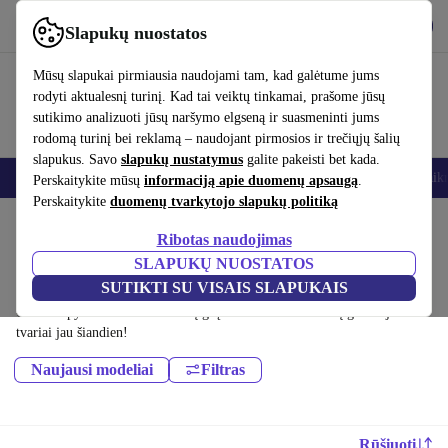
Atsisiųsti programėlę
Atsisiųsti
Slapukų nuostatos
Naudok refurbed greitai ir paprastai
Mūsų slapukai pirmiausia naudojami tam, kad galėtume jums
rodyti aktualesnį turinį. Kad tai veiktų tinkamai, prašome jūsų
sutikimo analizuoti jūsų naršymo elgseną ir suasmeninti jums
rodomą turinį bei reklamą – naudojant pirmosios ir trečiųjų šalių
slapukus. Savo
slapukų nustatymus
galite pakeisti bet kada.
Išmanieji telefonai
Nešiojamieji kompiuteriai
Planšetės
Išmanieji laik
Perskaitykite mūsų
informaciją apie duomenų apsaugą
.
Perskaitykite
duomenų tvarkytojo slapukų politiką
Pradžios puslapis
Produktai
Mobilieji telefonai ir išmanieji telefonai
Ribotas naudojimas
Emporia mobilieji telefonai:
SLAPUKŲ NUOSTATOS
SUTIKTI SU VISAIS SLAPUKAIS
Sertifikuoti profesionaliai atnaujinti Emporia mobilieji telefonai iki 300
€ – sutaupyk iki 40 %. 30 dienų grąžinimai ir 12 mėnesių garantija. Pirk
tvariai jau šiandien!
Naujausi modeliai
Filtras
Rūšiuoti