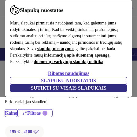
Atsisiųsti programėlę
Atsisiųsti
Slapukų nuostatos
Naudok refurbed greitai ir paprastai
Mūsų slapukai pirmiausia naudojami tam, kad galėtume jums
rodyti aktualesnį turinį. Kad tai veiktų tinkamai, prašome jūsų
sutikimo analizuoti jūsų naršymo elgseną ir suasmeninti jums
rodomą turinį bei reklamą – naudojant pirmosios ir trečiųjų šalių
slapukus. Savo
slapukų nustatymus
galite pakeisti bet kada.
Išmanieji telefonai
Nešiojamieji kompiuteriai
Planšetės
Išmanieji laik
Perskaitykite mūsų
informaciją apie duomenų apsaugą
.
Perskaitykite
duomenų tvarkytojo slapukų politiką
Pradžios puslapis
Produktai
Nešiojamieji kompiuteriai
Ribotas naudojimas
HP nešiojamieji kompiuteriai:
SLAPUKŲ NUOSTATOS
SUTIKTI SU VISAIS SLAPUKAIS
Sertifikuoti profesionaliai atnaujinti HP nešiojamieji kompiuteriai iki
2100 € – sutaupyk iki 40 %. 30 dienų grąžinimai ir 12 mėnesių garantija.
Pirk tvariai jau šiandien!
Kaina
Filtras
195 € - 2100 €