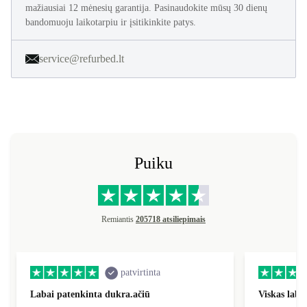
Visi refurbed produktai yra visiškai atnaujinami atliekant 40
žingsnių. Jie atrodo ir veikia kaip nauji ir parduodami su
mažiausiai 12 mėnesių garantija. Pasinaudokite mūsų 30 dienų
bandomuoju laikotarpiu ir įsitikinkite patys.
service@refurbed.lt
Puiku
Remiantis
205718 atsiliepimais
patvirtinta