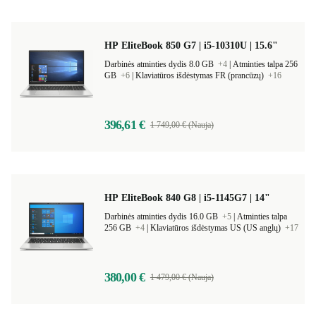
HP EliteBook 850 G7 | i5-10310U | 15.6"
Darbinės atminties dydis 8.0 GB
+4
|
Atminties talpa 256
GB
+6
|
Klaviatūros išdėstymas FR (prancūzų)
+16
396,61 €
1 749,00 € (Nauja)
HP EliteBook 840 G8 | i5-1145G7 | 14"
Darbinės atminties dydis 16.0 GB
+5
|
Atminties talpa
256 GB
+4
|
Klaviatūros išdėstymas US (US anglų)
+17
380,00 €
1 479,00 € (Nauja)