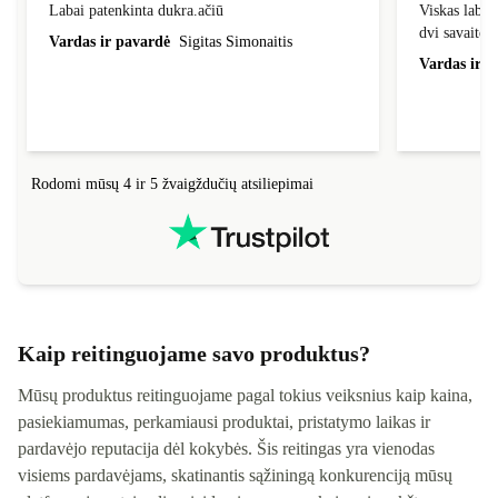
Labai patenkinta dukra.ačiū
Viskas laba
Labai patenkinta dukra.ačiū
Viskas labai
dvi savaites
Vardas ir pavardė
Sigitas Simonaitis
Vardas ir p
Rodomi mūsų 4 ir 5 žvaigždučių atsiliepimai
Kaip reitinguojame savo produktus?
Mūsų produktus reitinguojame pagal tokius veiksnius kaip kaina,
pasiekiamumas, perkamiausi produktai, pristatymo laikas ir
pardavėjo reputacija dėl kokybės. Šis reitingas yra vienodas