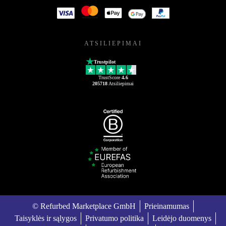
ATSILIEPIMAI
Trustpilot
TrustScore
4.6
205718
Atsiliepimai
© Refurbed Marketplace GmbH
Prieinamumas
Taisyklės ir sąlygos
Privatumo politika
Leidėjo duomenys