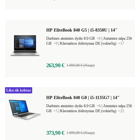
786,14 €
1 459,00 € (Nauja)
HP EliteBook 840 G5 | i5-8350U | 14"
Darbinės atminties dydis 8.0 GB
+6
|
Atminties talpa 256
GB
+9
|
Klaviatūros išdėstymas DE (vokiečių)
+17
263,90 €
1 899,00 € (Nauja)
Liko tik keletas
HP EliteBook 840 G8 | i5-1135G7 | 14"
Darbinės atminties dydis 8.0 GB
+6
|
Atminties talpa 256
GB
+5
|
Klaviatūros išdėstymas DE (vokiečių)
+22