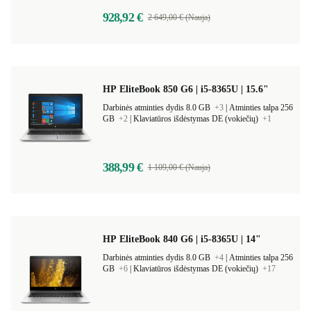
928,92 €
2 649,00 € (Nauja)
HP EliteBook 850 G6 | i5-8365U | 15.6"
Darbinės atminties dydis 8.0 GB
+3
|
Atminties talpa 256
GB
+2
|
Klaviatūros išdėstymas DE (vokiečių)
+1
388,99 €
1 109,00 € (Nauja)
HP EliteBook 840 G6 | i5-8365U | 14"
Darbinės atminties dydis 8.0 GB
+4
|
Atminties talpa 256
GB
+6
|
Klaviatūros išdėstymas DE (vokiečių)
+17