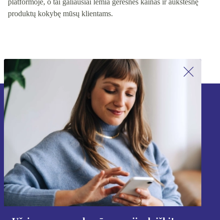
visiems pardavėjams, skatinantis sąžiningą konkurenciją mūsų
platformoje, o tai galiausiai lemia geresnes kainas ir aukštesnę
produktų kokybę mūsų klientams.
Užsiprenumeruok mūsų naujienlaiškį!
Nebepraleisk nė vieno pasiūlymo.
Registruokitės
Informaciją apie asmens duomenų naudojimą rasi mūsų
Privatumo politikoje
.