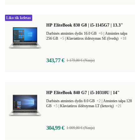
Liko tik keletas
HP EliteBook 830 G8 | i5-1145G7 | 13.3"
Darbinės atminties dydis 16.0 GB
+6
|
Atminties talpa
256 GB
+5
|
Klaviatūros išdėstymas SE (švedų)
+18
343,77 €
1 179,00 € (Nauja)
HP EliteBook 840 G7 | i5-10310U | 14"
Darbinės atminties dydis 8.0 GB
+2
|
Atminties talpa 128
GB
+5
|
Klaviatūros išdėstymas LT (lietuvių)
+21
304,99 €
1 009,00 € (Nauja)