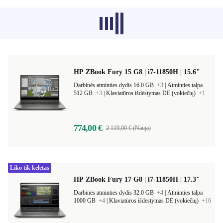
Atsiprašome, šiuo metu nepavyksta
įkelti rekomenduojamų produktų iš kitų
kategorijų.
HP ZBook Fury 15 G8 | i7-11850H | 15.6"
Darbinės atminties dydis 16.0 GB
+3
|
Atminties talpa
512 GB
+3
|
Klaviatūros išdėstymas DE (vokiečių)
+1
774,00 €
2 119,00 € (Nauja)
Liko tik keletas
HP ZBook Fury 17 G8 | i7-11850H | 17.3"
Darbinės atminties dydis 32.0 GB
+4
|
Atminties talpa
1000 GB
+4
|
Klaviatūros išdėstymas DE (vokiečių)
+16