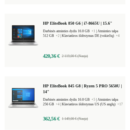
373,90 €
1 899,00 € (Nauja)
HP EliteBook 850 G6 | i7-8665U | 15.6"
Darbinės atminties dydis 16.0 GB
+1
|
Atminties talpa
512 GB
+2
|
Klaviatūros išdėstymas DE (vokiečių)
+4
420,36 €
2 119,00 € (Nauja)
HP EliteBook 845 G8 | Ryzen 5 PRO 5650U |
14"
Darbinės atminties dydis 16.0 GB
+5
|
Atminties talpa
256 GB
+4
|
Klaviatūros išdėstymas US (US anglų)
+17
362,56 €
1 149,00 € (Nauja)