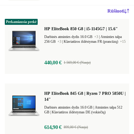
Rūšiuoti
Perkamiausia prekė
HP EliteBook 850 G8 | i5-1145G7 | 15.6"
Darbinės atminties dydis 16.0 GB
+3
|
Atminties talpa
256 GB
+3
|
Klaviatūros išdėstymas FR (prancūzų)
+15
440,00 €
1 569,00 € (Nauja)
HP EliteBook 845 G8 | Ryzen 7 PRO 5850U |
14"
Darbinės atminties dydis 16.0 GB |
Atminties talpa 512
GB |
Klaviatūros išdėstymas DE (vokiečių)
614,90 €
899,00 € (Nauja)