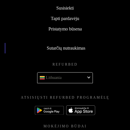
Susisiekti
Tapti pardavėju
Pristatymo būsena
Sutarčių nutraukimas
REFURBED
Lithuania
ATSISIŲSTI REFURBED PROGRAMĖLĘ
MOKĖJIMO BŪDAI