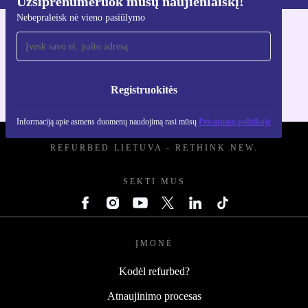
Užsiprenumeruok mūsų naujienlaiškį!
Atsisiųsti refurbed programėlę
Nebepraleisk nė vieno pasiūlymo
Skirta iOS ir Android
Registruokitės
Informaciją apie asmens duomenų naudojimą rasi mūsų
Privatumo politikoje
REFURBED LIETUVA - RETHINK NEW.
SEKTI MUS
ĮMONĖ
Kodėl refurbed?
Atnaujinimo procesas