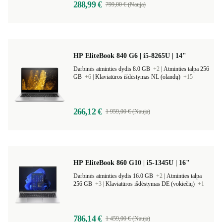
288,99 €
799,00 € (Nauja)
HP EliteBook 840 G6 | i5-8265U | 14"
Darbinės atminties dydis 8.0 GB
+2
|
Atminties talpa 256
GB
+6
|
Klaviatūros išdėstymas NL (olandų)
+15
266,12 €
1 959,00 € (Nauja)
HP EliteBook 860 G10 | i5-1345U | 16"
Darbinės atminties dydis 16.0 GB
+2
|
Atminties talpa
256 GB
+3
|
Klaviatūros išdėstymas DE (vokiečių)
+1