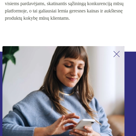
visiems pardavėjams, skatinantis sąžiningą konkurenciją mūsų
platformoje, o tai galiausiai lemia geresnes kainas ir aukštesnę
produktų kokybę mūsų klientams.
Užsiprenumeruok mūsų naujienlaiškį!
Nebepraleisk nė vieno pasiūlymo.
Registruokitės
Informaciją apie asmens duomenų naudojimą rasi mūsų
Privatumo politikoje
.