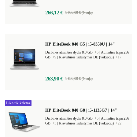
266,12 €
1 959,00 € (Nauja)
HP EliteBook 840 G5 | i5-8350U | 14"
Darbinės atminties dydis 8.0 GB
+6
|
Atminties talpa 256
GB
+9
|
Klaviatūros išdėstymas DE (vokiečių)
+17
263,90 €
1 899,00 € (Nauja)
Liko tik keletas
HP EliteBook 840 G8 | i5-1135G7 | 14"
Darbinės atminties dydis 8.0 GB
+6
|
Atminties talpa 256
GB
+5
|
Klaviatūros išdėstymas DE (vokiečių)
+22