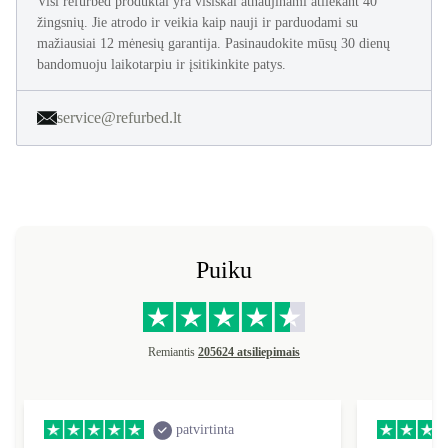
Visi refurbed produktai yra visiškai atnaujinami atliekant 40
žingsnių. Jie atrodo ir veikia kaip nauji ir parduodami su
mažiausiai 12 mėnesių garantija. Pasinaudokite mūsų 30 dienų
bandomuoju laikotarpiu ir įsitikinkite patys.
service@refurbed.lt
Puiku
Remiantis
205624 atsiliepimais
patvirtinta