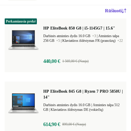
Rūšiuoti
Perkamiausia prekė
HP EliteBook 850 G8 | i5-1145G7 | 15.6"
Darbinės atminties dydis 16.0 GB
+3
|
Atminties talpa
256 GB
+5
|
Klaviatūros išdėstymas FR (prancūzų)
+22
440,00 €
1 569,00 € (Nauja)
HP EliteBook 845 G8 | Ryzen 7 PRO 5850U |
14"
Darbinės atminties dydis 16.0 GB |
Atminties talpa 512
GB |
Klaviatūros išdėstymas DE (vokiečių)
614,90 €
899,00 € (Nauja)