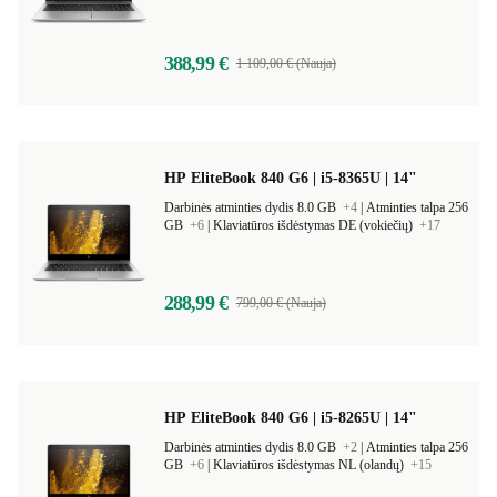
388,99 €
1 109,00 € (Nauja)
HP EliteBook 840 G6 | i5-8365U | 14"
Darbinės atminties dydis 8.0 GB
+4
|
Atminties talpa 256
GB
+6
|
Klaviatūros išdėstymas DE (vokiečių)
+17
288,99 €
799,00 € (Nauja)
HP EliteBook 840 G6 | i5-8265U | 14"
Darbinės atminties dydis 8.0 GB
+2
|
Atminties talpa 256
GB
+6
|
Klaviatūros išdėstymas NL (olandų)
+15