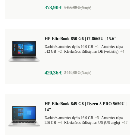
373,90 €
1 899,00 € (Nauja)
HP EliteBook 850 G6 | i7-8665U | 15.6"
Darbinės atminties dydis 16.0 GB
+1
|
Atminties talpa
512 GB
+2
|
Klaviatūros išdėstymas DE (vokiečių)
+4
420,36 €
2 119,00 € (Nauja)
HP EliteBook 845 G8 | Ryzen 5 PRO 5650U |
14"
Darbinės atminties dydis 16.0 GB
+5
|
Atminties talpa
256 GB
+4
|
Klaviatūros išdėstymas US (US anglų)
+17