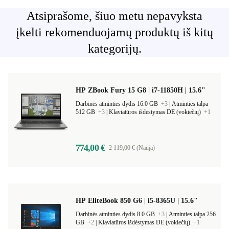
Atsiprašome, šiuo metu nepavyksta
įkelti rekomenduojamų produktų iš kitų
kategorijų.
HP ZBook Fury 15 G8 | i7-11850H | 15.6"
Darbinės atminties dydis 16.0 GB
+3
|
Atminties talpa
512 GB
+3
|
Klaviatūros išdėstymas DE (vokiečių)
+1
774,00 €
2 119,00 € (Nauja)
HP EliteBook 850 G6 | i5-8365U | 15.6"
Darbinės atminties dydis 8.0 GB
+3
|
Atminties talpa 256
GB
+2
|
Klaviatūros išdėstymas DE (vokiečių)
+1