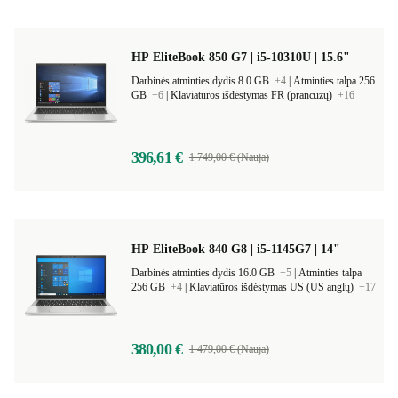
HP EliteBook 850 G7 | i5-10310U | 15.6"
Darbinės atminties dydis 8.0 GB
+4
|
Atminties talpa 256
GB
+6
|
Klaviatūros išdėstymas FR (prancūzų)
+16
396,61 €
1 749,00 € (Nauja)
HP EliteBook 840 G8 | i5-1145G7 | 14"
Darbinės atminties dydis 16.0 GB
+5
|
Atminties talpa
256 GB
+4
|
Klaviatūros išdėstymas US (US anglų)
+17
380,00 €
1 479,00 € (Nauja)