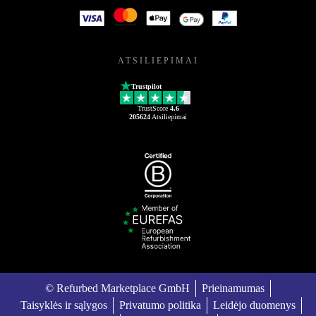
ATSILIEPIMAI
Trustpilot
TrustScore
4.6
205624
Atsiliepimai
© Refurbed Marketplace GmbH
Prieinamumas
Taisyklės ir sąlygos
Privatumo politika
Leidėjo duomenys