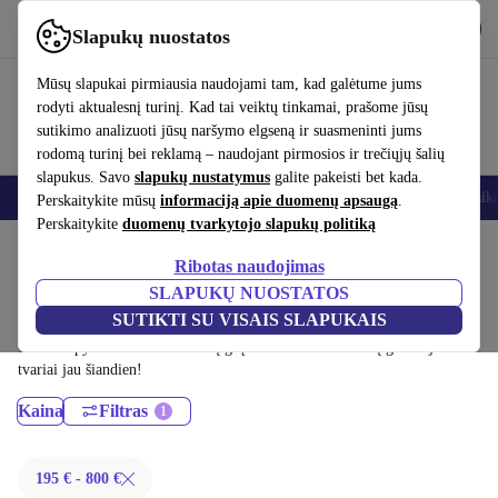
Atsisiųsti programėlę
Atsisiųsti
Slapukų nuostatos
Naudok refurbed greitai ir paprastai
Mūsų slapukai pirmiausia naudojami tam, kad galėtume jums
rodyti aktualesnį turinį. Kad tai veiktų tinkamai, prašome jūsų
sutikimo analizuoti jūsų naršymo elgseną ir suasmeninti jums
rodomą turinį bei reklamą – naudojant pirmosios ir trečiųjų šalių
slapukus. Savo
slapukų nustatymus
galite pakeisti bet kada.
Išmanieji telefonai
Nešiojamieji kompiuteriai
Planšetės
Išmanieji laik
Perskaitykite mūsų
informaciją apie duomenų apsaugą
.
Perskaitykite
duomenų tvarkytojo slapukų politiką
Pradžios puslapis
Produktai
Nešiojamieji kompiuteriai
Ribotas naudojimas
HP nešiojamieji kompiuteriai:
SLAPUKŲ NUOSTATOS
SUTIKTI SU VISAIS SLAPUKAIS
Sertifikuoti profesionaliai atnaujinti HP nešiojamieji kompiuteriai iki 800
€ – sutaupyk iki 40 %. 30 dienų grąžinimai ir 12 mėnesių garantija. Pirk
tvariai jau šiandien!
Kaina
Filtras
195 € - 800 €