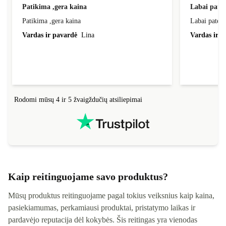
Patikima ,gera kaina
Labai pate
Patikima ,gera kaina
Labai patenk
Vardas ir pavardė
Lina
Vardas ir p
Rodomi mūsų 4 ir 5 žvaigždučių atsiliepimai
Kaip reitinguojame savo produktus?
Mūsų produktus reitinguojame pagal tokius veiksnius kaip kaina,
pasiekiamumas, perkamiausi produktai, pristatymo laikas ir
pardavėjo reputacija dėl kokybės. Šis reitingas yra vienodas