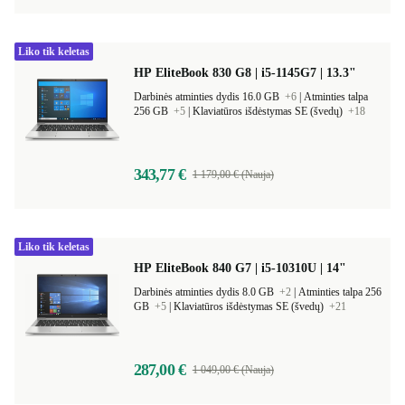
Liko tik keletas
HP EliteBook 830 G8 | i5-1145G7 | 13.3"
Darbinės atminties dydis 16.0 GB
+6
|
Atminties talpa
256 GB
+5
|
Klaviatūros išdėstymas SE (švedų)
+18
343,77 €
1 179,00 € (Nauja)
Liko tik keletas
HP EliteBook 840 G7 | i5-10310U | 14"
Darbinės atminties dydis 8.0 GB
+2
|
Atminties talpa 256
GB
+5
|
Klaviatūros išdėstymas SE (švedų)
+21
287,00 €
1 049,00 € (Nauja)