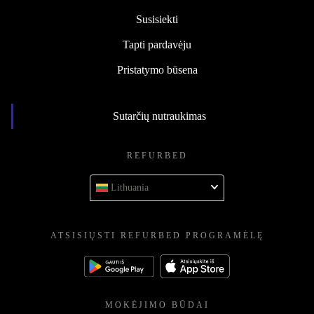
Susisiekti
Tapti pardavėju
Pristatymo būsena
Sutarčių nutraukimas
REFURBED
Lithuania
ATSISIŲSTI REFURBED PROGRAMĖLĘ
MOKĖJIMO BŪDAI