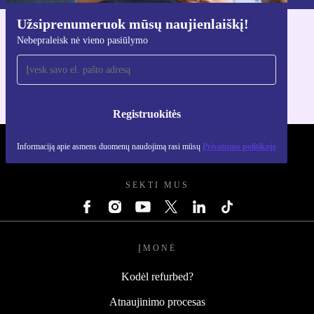
Užsiprenumeruok mūsų naujienlaiškį!
Atsisiųsti refurbed programėlę
Nebepraleisk nė vieno pasiūlymo
Skirta iOS ir Android
Registruokitės
Informaciją apie asmens duomenų naudojimą rasi mūsų
Privatumo politikoje
REFURBED LIETUVA - RETHINK NEW.
SEKTI MUS
ĮMONĖ
Kodėl refurbed?
Atnaujinimo procesas