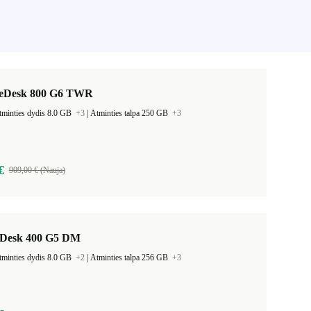
teDesk 800 G6 TWR
tminties dydis 8.0 GB
+3
|
Atminties talpa 250 GB
+3
€
909,00 € (Nauja)
Desk 400 G5 DM
tminties dydis 8.0 GB
+2
|
Atminties talpa 256 GB
+3