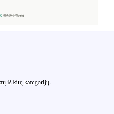
€
819,00 € (Nauja)
 iš kitų kategorijų.