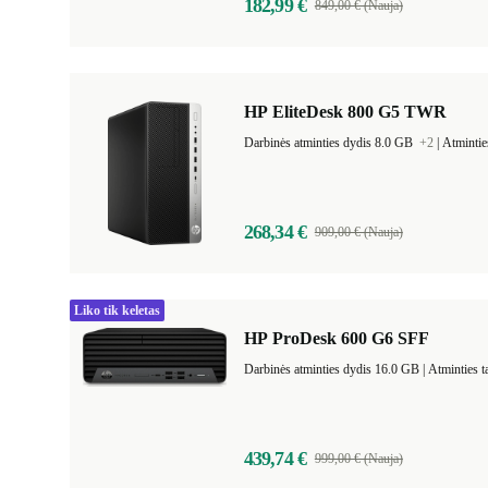
182,99 €
849,00 € (Nauja)
HP EliteDesk 800 G5 TWR
Darbinės atminties dydis 8.0 GB
+2
|
Atmintie
268,34 €
909,00 € (Nauja)
Liko tik keletas
HP ProDesk 600 G6 SFF
Darbinės atminties dydis 16.0 GB |
Atminties 
439,74 €
999,00 € (Nauja)