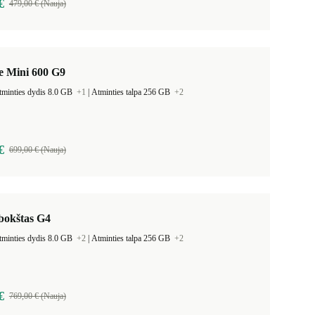
€
479,00 € (Nauja)
e Mini 600 G9
tminties dydis 8.0 GB
+1
|
Atminties talpa 256 GB
+2
€
699,00 € (Nauja)
bokštas G4
tminties dydis 8.0 GB
+2
|
Atminties talpa 256 GB
+2
€
769,00 € (Nauja)