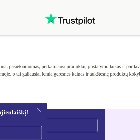
na, pasiekiamumas, perkamiausi produktai, pristatymo laikas ir pardavė
moje, o tai galiausiai lemia geresnes kainas ir aukštesnę produktų kok
ienlaiškį!