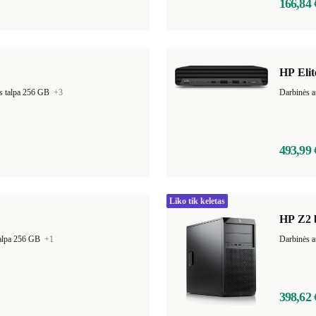
166,84 
HP Elit
s talpa 256 GB
+3
Darbinės a
493,99 
Liko tik keletas
HP Z2 
talpa 256 GB
+1
Darbinės a
398,62 