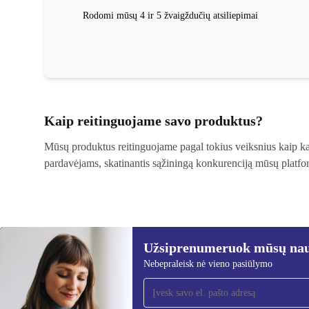
Rodomi mūsų 4 ir 5 žvaigždučių atsiliepimai
Kaip reitinguojame savo produktus?
Mūsų produktus reitinguojame pagal tokius veiksnius kaip kai
pardavėjams, skatinantis sąžiningą konkurenciją mūsų platfor
Užsiprenumeruok mūsų nauj
Nebepraleisk nė vieno pasiūlymo
Užsiprenumeruok mūsų
naujienlaiškį!