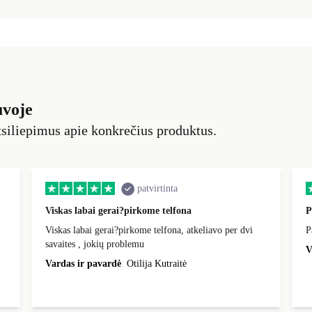
uvoje
siliepimus apie konkrečius produktus.
patvirtinta
Viskas labai gerai?pirkome telfona
P
Viskas labai gerai?pirkome telfona, atkeliavo per dvi
P
savaites , jokių problemu
V
Vardas ir pavardė
Otilija Kutraitė