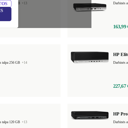
TOS
s talpa 256 GB
+13
Darbinės a
IS
163,99 
HP Eli
s talpa 256 GB
+14
Darbinės a
227,67 
HP Pro
s talpa 120 GB
+13
Darbinės a