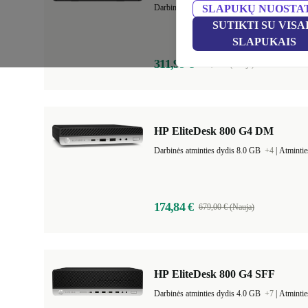
Darbinės atminties dydis 8.0 GB
SLAPUKŲ NUOSTA
+3
|
Atmintie
SUTIKTI SU VISA
SLAPUKAIS
311,99 €
889,00 € (Nauja)
HP EliteDesk 800 G4 DM
Darbinės atminties dydis 8.0 GB
+4
|
Atmintie
174,84 €
679,00 € (Nauja)
HP EliteDesk 800 G4 SFF
Darbinės atminties dydis 4.0 GB
+7
|
Atmintie