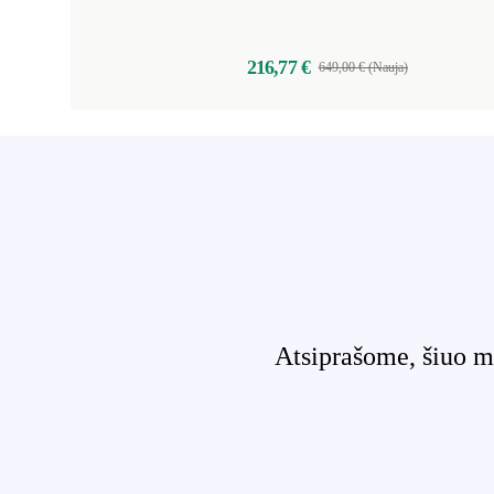
216,77 €
649,00 € (Nauja)
Atsiprašome, šiuo m