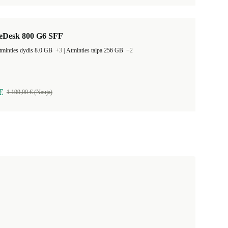
teDesk 800 G6 SFF
tminties dydis 8.0 GB
+3
|
Atminties talpa 256 GB
+2
€
1 199,00 € (Nauja)