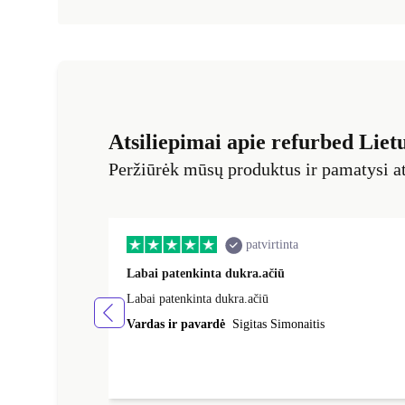
Atsiliepimai apie refurbed Liet
Peržiūrėk mūsų produktus ir pamatysi at
patvirtinta
Labai patenkinta dukra.ačiū
Labai patenkinta dukra.ačiū
Vardas ir pavardė
Sigitas Simonaitis