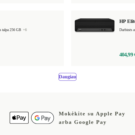
HP Eli
s talpa 256 GB
+6
Darbinės a
404,99 
Daugiau
Mokėkite su Apple Pay
arba Google Pay