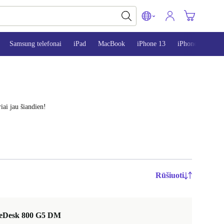
Samsung telefonai
iPad
MacBook
iPhone 13
iPhone 14
i
iai jau šiandien!
Rūšiuoti
teDesk 800 G5 DM