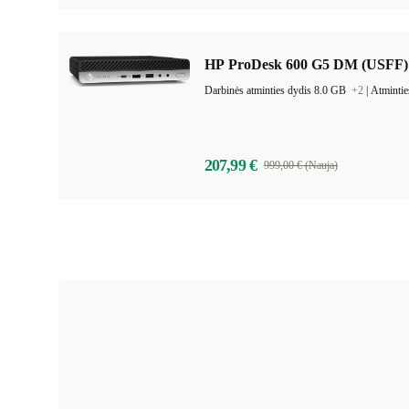
HP ProDesk 600 G5 DM (USFF)
Darbinės atminties dydis 8.0 GB
+2
|
Atmintie
207,99 €
999,00 € (Nauja)