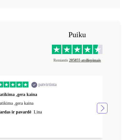
Puiku
Remiantis
205855 atsiliepimais
patvirtinta
atikima ,gera kaina
Greitai ,gerai
atikima ,gera kaina
Greitai ,gerai,
ardas ir pavardė
Lina
Vardas ir pav