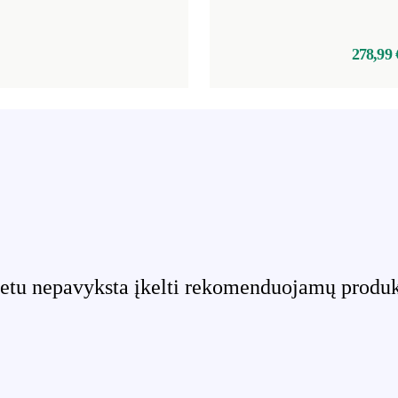
278,99 
etu nepavyksta įkelti rekomenduojamų produktų