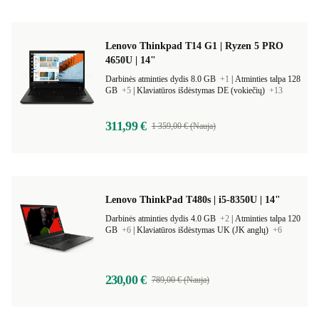
Lenovo Thinkpad T14 G1 | Ryzen 5 PRO
4650U | 14"
Darbinės atminties dydis 8.0 GB
+1
|
Atminties talpa 128
GB
+5
|
Klaviatūros išdėstymas DE (vokiečių)
+13
311,99 €
1 359,00 € (Nauja)
Lenovo ThinkPad T480s | i5-8350U | 14"
Darbinės atminties dydis 4.0 GB
+2
|
Atminties talpa 120
GB
+6
|
Klaviatūros išdėstymas UK (JK anglų)
+6
230,00 €
789,00 € (Nauja)