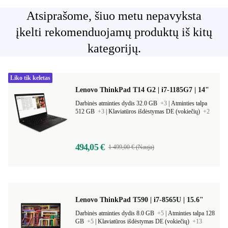
Atsiprašome, šiuo metu nepavyksta
įkelti rekomenduojamų produktų iš kitų
kategorijų.
Liko tik keletas
Lenovo ThinkPad T14 G2 | i7-1185G7 | 14"
Darbinės atminties dydis 32.0 GB
+3
|
Atminties talpa
512 GB
+3
|
Klaviatūros išdėstymas DE (vokiečių)
+2
494,05 €
1 499,00 € (Nauja)
Lenovo ThinkPad T590 | i7-8565U | 15.6"
Darbinės atminties dydis 8.0 GB
+5
|
Atminties talpa 128
GB
+5
|
Klaviatūros išdėstymas DE (vokiečių)
+13