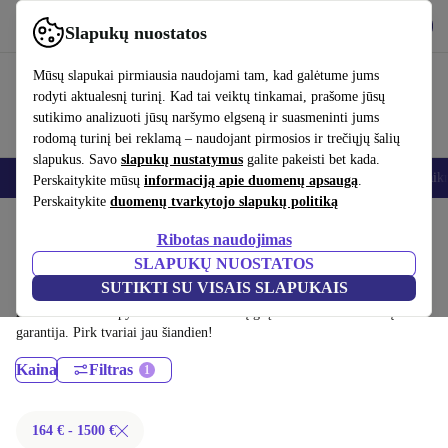
Atsisiųsti programėlę
Atsisiųsti
Slapukų nuostatos
Naudok refurbed greitai ir paprastai
Mūsų slapukai pirmiausia naudojami tam, kad galėtume jums
rodyti aktualesnį turinį. Kad tai veiktų tinkamai, prašome jūsų
sutikimo analizuoti jūsų naršymo elgseną ir suasmeninti jums
rodomą turinį bei reklamą – naudojant pirmosios ir trečiųjų šalių
slapukus. Savo
slapukų nustatymus
galite pakeisti bet kada.
Išmanieji telefonai
Nešiojamieji kompiuteriai
Planšetės
Išmanieji laik
Perskaitykite mūsų
informaciją apie duomenų apsaugą
.
Perskaitykite
duomenų tvarkytojo slapukų politiką
Pradžios puslapis
Produktai
Nešiojamieji kompiuteriai
Ribotas naudojimas
Lenovo nešiojamieji kompiuteriai:
SLAPUKŲ NUOSTATOS
SUTIKTI SU VISAIS SLAPUKAIS
Sertifikuoti profesionaliai atnaujinti Lenovo nešiojamieji kompiuteriai
iki 1500 € – sutaupyk iki 40 %. 30 dienų grąžinimai ir 12 mėnesių
garantija. Pirk tvariai jau šiandien!
Kaina
Filtras
164 € - 1500 €