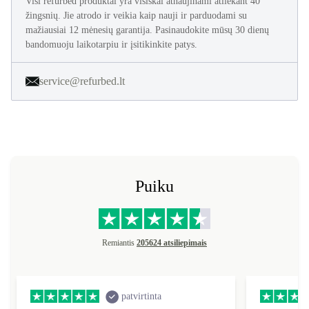
Visi refurbed produktai yra visiškai atnaujinami atliekant 40
žingsnių. Jie atrodo ir veikia kaip nauji ir parduodami su
mažiausiai 12 mėnesių garantija. Pasinaudokite mūsų 30 dienų
bandomuoju laikotarpiu ir įsitikinkite patys.
service@refurbed.lt
Puiku
Remiantis
205624 atsiliepimais
patvirtinta