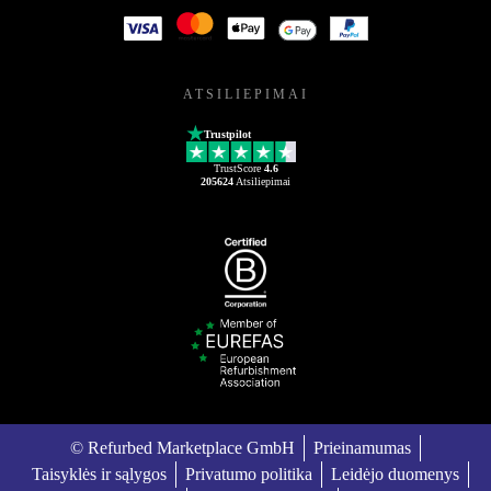
ATSILIEPIMAI
Trustpilot
TrustScore
4.6
205624
Atsiliepimai
© Refurbed Marketplace GmbH
Prieinamumas
Taisyklės ir sąlygos
Privatumo politika
Leidėjo duomenys