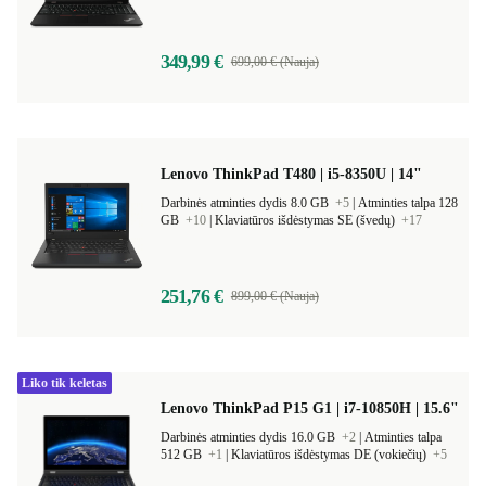
349,99 €
699,00 € (Nauja)
Lenovo ThinkPad T480 | i5-8350U | 14"
Darbinės atminties dydis 8.0 GB
+5
|
Atminties talpa 128
GB
+10
|
Klaviatūros išdėstymas SE (švedų)
+17
251,76 €
899,00 € (Nauja)
Liko tik keletas
Lenovo ThinkPad P15 G1 | i7-10850H | 15.6"
Darbinės atminties dydis 16.0 GB
+2
|
Atminties talpa
512 GB
+1
|
Klaviatūros išdėstymas DE (vokiečių)
+5