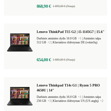
868,90 €
1 899,00 € (Nauja)
Lenovo ThinkPad T15 G2 | i5-1145G7 | 15.6"
Darbinės atminties dydis 16.0 GB
+1
|
Atminties talpa
512 GB
+2
|
Klaviatūros išdėstymas DE (vokiečių)
654,00 €
1 889,00 € (Nauja)
Lenovo Thinkpad T14s G1 | Ryzen 5 PRO
4650U | 14"
Darbinės atminties dydis 16.0 GB
+1
|
Atminties talpa
256 GB
+3
|
Klaviatūros išdėstymas US (US anglų)
+2