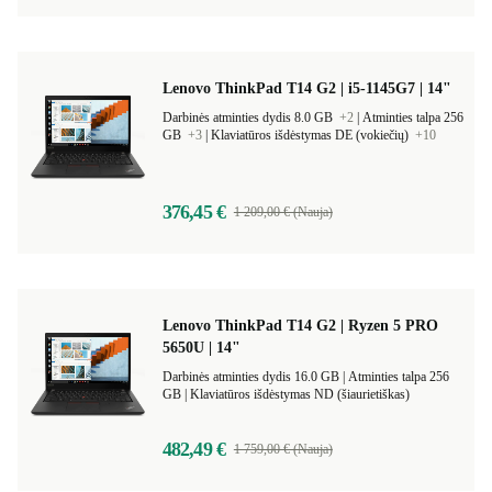
Lenovo ThinkPad T14 G2 | i5-1145G7 | 14"
Darbinės atminties dydis 8.0 GB
+2
|
Atminties talpa 256
GB
+3
|
Klaviatūros išdėstymas DE (vokiečių)
+10
376,45 €
1 209,00 € (Nauja)
Lenovo ThinkPad T14 G2 | Ryzen 5 PRO
5650U | 14"
Darbinės atminties dydis 16.0 GB |
Atminties talpa 256
GB |
Klaviatūros išdėstymas ND (šiaurietiškas)
482,49 €
1 759,00 € (Nauja)