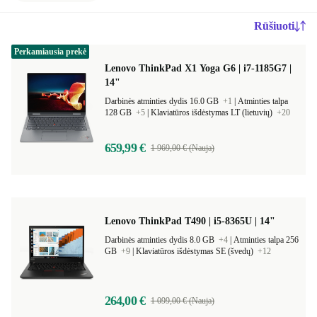
Rūšiuoti
Perkamiausia prekė
Lenovo ThinkPad X1 Yoga G6 | i7-1185G7 |
14"
Darbinės atminties dydis 16.0 GB
+1
|
Atminties talpa
128 GB
+5
|
Klaviatūros išdėstymas LT (lietuvių)
+20
659,99 €
1 969,00 € (Nauja)
Lenovo ThinkPad T490 | i5-8365U | 14"
Darbinės atminties dydis 8.0 GB
+4
|
Atminties talpa 256
GB
+9
|
Klaviatūros išdėstymas SE (švedų)
+12
264,00 €
1 099,00 € (Nauja)