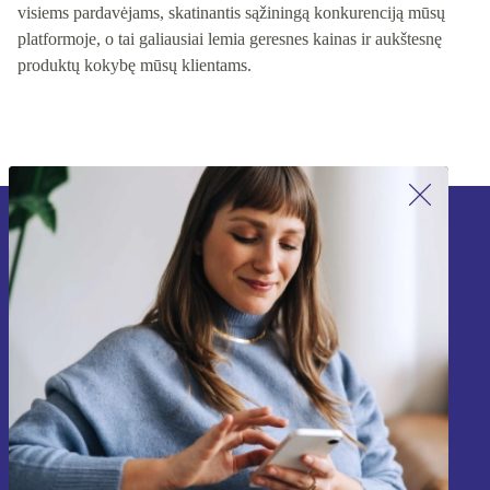
visiems pardavėjams, skatinantis sąžiningą konkurenciją mūsų
platformoje, o tai galiausiai lemia geresnes kainas ir aukštesnę
produktų kokybę mūsų klientams.
Užsiprenumeruok mūsų naujienlaiškį!
Nebepraleisk nė vieno pasiūlymo.
Registruokitės
Informaciją apie asmens duomenų naudojimą rasi mūsų
Privatumo politikoje
.