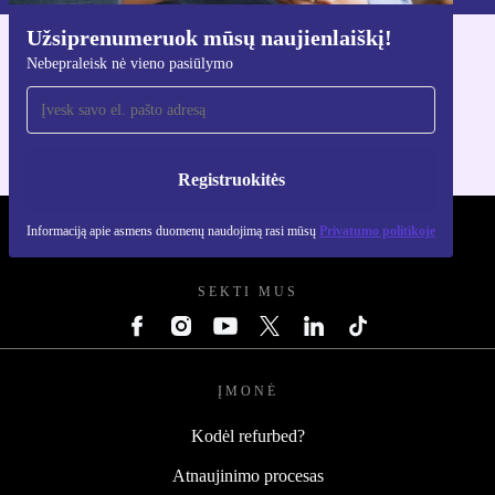
Užsiprenumeruok mūsų naujienlaiškį!
Atsisiųsti refurbed programėlę
Nebepraleisk nė vieno pasiūlymo
Skirta iOS ir Android
Registruokitės
Informaciją apie asmens duomenų naudojimą rasi mūsų
Privatumo politikoje
REFURBED LIETUVA - RETHINK NEW.
SEKTI MUS
ĮMONĖ
Kodėl refurbed?
Atnaujinimo procesas