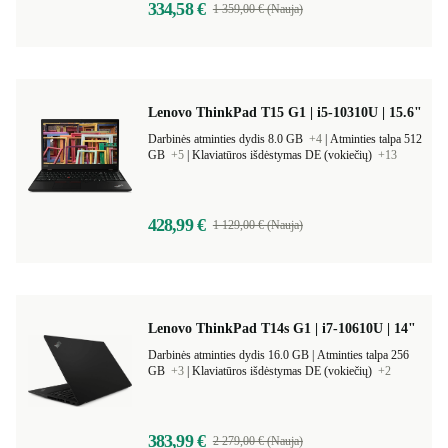
334,58 €
1 359,00 € (Nauja)
Lenovo ThinkPad T15 G1 | i5-10310U | 15.6"
Darbinės atminties dydis 8.0 GB
+4
|
Atminties talpa 512
GB
+5
|
Klaviatūros išdėstymas DE (vokiečių)
+13
428,99 €
1 129,00 € (Nauja)
Lenovo ThinkPad T14s G1 | i7-10610U | 14"
Darbinės atminties dydis 16.0 GB |
Atminties talpa 256
GB
+3
|
Klaviatūros išdėstymas DE (vokiečių)
+2
383,99 €
2 279,00 € (Nauja)