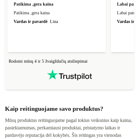
Patikima ,gera kaina
Labai pate
Patikima ,gera kaina
Labai patenk
Vardas ir pavardė
Lina
Vardas ir p
Rodomi mūsų 4 ir 5 žvaigždučių atsiliepimai
Kaip reitinguojame savo produktus?
Mūsų produktus reitinguojame pagal tokius veiksnius kaip kaina,
pasiekiamumas, perkamiausi produktai, pristatymo laikas ir
pardavėjo reputacija dėl kokybės. Šis reitingas yra vienodas