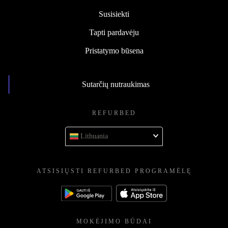
Susisiekti
Tapti pardavėju
Pristatymo būsena
Sutarčių nutraukimas
REFURBED
Lithuania
ATSISIŲSTI REFURBED PROGRAMĖLĘ
MOKĖJIMO BŪDAI