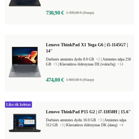
730,90 €
1 399,00 € (Nauja)
Lenovo ThinkPad X1 Yoga G6 | i5-1145G7 |
14"
Darbinės atminties dydis 8.0 GB
+2
|
Atminties talpa 256
GB
+5
|
Klaviatūros išdėstymas DE (vokiečių)
+14
474,00 €
1 869,00 € (Nauja)
Liko tik keletas
Lenovo ThinkPad P15 G2 | i7-11850H | 15.6"
Darbinės atminties dydis 16.0 GB
+3
|
Atminties talpa
512 GB
+3
|
Klaviatūros išdėstymas DK (danų)
+4