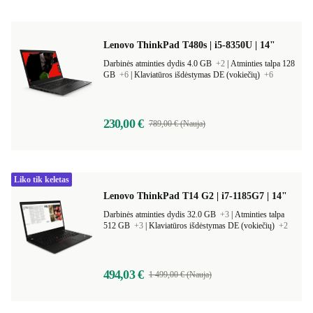
Lenovo ThinkPad T480s | i5-8350U | 14"
Darbinės atminties dydis 4.0 GB
+2
|
Atminties talpa 128
GB
+6
|
Klaviatūros išdėstymas DE (vokiečių)
+6
230,00 €
789,00 € (Nauja)
Liko tik keletas
Lenovo ThinkPad T14 G2 | i7-1185G7 | 14"
Darbinės atminties dydis 32.0 GB
+3
|
Atminties talpa
512 GB
+3
|
Klaviatūros išdėstymas DE (vokiečių)
+2
494,03 €
1 499,00 € (Nauja)