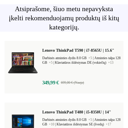
Atsiprašome, šiuo metu nepavyksta
įkelti rekomenduojamų produktų iš kitų
kategorijų.
Lenovo ThinkPad T590 | i7-8565U | 15.6"
Darbinės atminties dydis 8.0 GB
+5
|
Atminties talpa 128
GB
+5
|
Klaviatūros išdėstymas DE (vokiečių)
+13
349,99 €
699,00 € (Nauja)
Lenovo ThinkPad T480 | i5-8350U | 14"
Darbinės atminties dydis 8.0 GB
+5
|
Atminties talpa 128
GB
+10
|
Klaviatūros išdėstymas SE (švedų)
+17