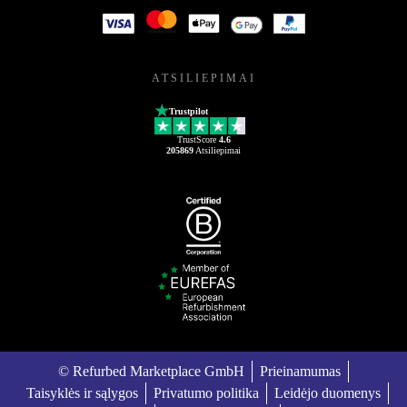
ATSILIEPIMAI
Trustpilot
TrustScore
4.6
205869
Atsiliepimai
© Refurbed Marketplace GmbH
Prieinamumas
Taisyklės ir sąlygos
Privatumo politika
Leidėjo duomenys