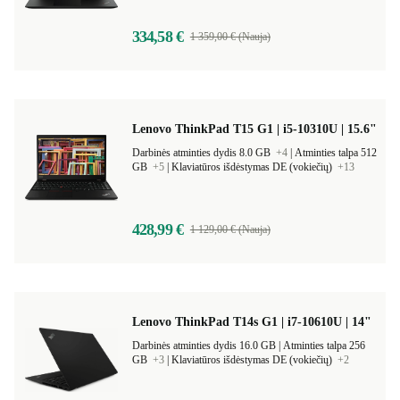
334,58 €
1 359,00 € (Nauja)
Lenovo ThinkPad T15 G1 | i5-10310U | 15.6"
Darbinės atminties dydis 8.0 GB
+4
|
Atminties talpa 512
GB
+5
|
Klaviatūros išdėstymas DE (vokiečių)
+13
428,99 €
1 129,00 € (Nauja)
Lenovo ThinkPad T14s G1 | i7-10610U | 14"
Darbinės atminties dydis 16.0 GB |
Atminties talpa 256
GB
+3
|
Klaviatūros išdėstymas DE (vokiečių)
+2