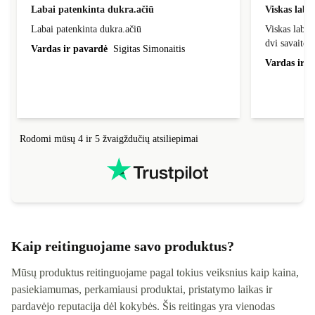
Labai patenkinta dukra.ačiū
Viskas laba
Labai patenkinta dukra.ačiū
Viskas labai
dvi savaites
Vardas ir pavardė
Sigitas Simonaitis
Vardas ir p
Rodomi mūsų 4 ir 5 žvaigždučių atsiliepimai
Kaip reitinguojame savo produktus?
Mūsų produktus reitinguojame pagal tokius veiksnius kaip kaina,
pasiekiamumas, perkamiausi produktai, pristatymo laikas ir
pardavėjo reputacija dėl kokybės. Šis reitingas yra vienodas