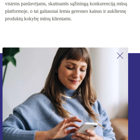
visiems pardavėjams, skatinantis sąžiningą konkurenciją mūsų
platformoje, o tai galiausiai lemia geresnes kainas ir aukštesnę
produktų kokybę mūsų klientams.
Užsiprenumeruok mūsų naujienlaiškį!
Nebepraleisk nė vieno pasiūlymo.
Registruokitės
Informaciją apie asmens duomenų naudojimą rasi mūsų
Privatumo politikoje
.