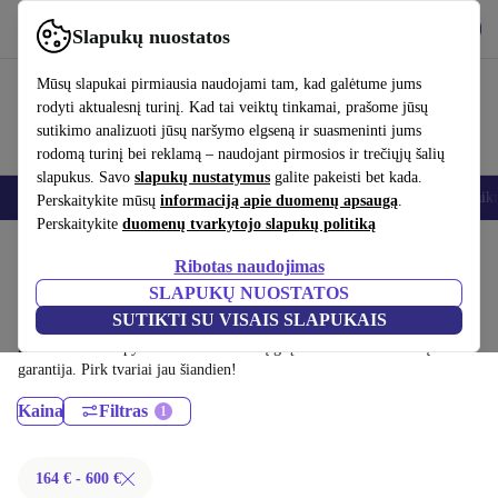
Atsisiųsti programėlę
Atsisiųsti
Slapukų nuostatos
Naudok refurbed greitai ir paprastai
Mūsų slapukai pirmiausia naudojami tam, kad galėtume jums
rodyti aktualesnį turinį. Kad tai veiktų tinkamai, prašome jūsų
sutikimo analizuoti jūsų naršymo elgseną ir suasmeninti jums
rodomą turinį bei reklamą – naudojant pirmosios ir trečiųjų šalių
slapukus. Savo
slapukų nustatymus
galite pakeisti bet kada.
Išmanieji telefonai
Nešiojamieji kompiuteriai
Planšetės
Išmanieji laik
Perskaitykite mūsų
informaciją apie duomenų apsaugą
.
Perskaitykite
duomenų tvarkytojo slapukų politiką
Pradžios puslapis
Produktai
Nešiojamieji kompiuteriai
Ribotas naudojimas
Lenovo nešiojamieji kompiuteriai:
SLAPUKŲ NUOSTATOS
SUTIKTI SU VISAIS SLAPUKAIS
Sertifikuoti profesionaliai atnaujinti Lenovo nešiojamieji kompiuteriai
iki 600 € – sutaupyk iki 40 %. 30 dienų grąžinimai ir 12 mėnesių
garantija. Pirk tvariai jau šiandien!
Kaina
Filtras
164 € - 600 €