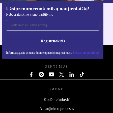
Užsiprenumeruok mūsų naujienlaiškį!
Atsisiųsti refurbed programėlę
Nebepraleisk nė vieno pasiūlymo
Skirta iOS ir Android
Registruokitės
Informaciją apie asmens duomenų naudojimą rasi mūsų
Privatumo politikoje
REFURBED LIETUVA - RETHINK NEW.
SEKTI MUS
ĮMONĖ
Kodėl refurbed?
Atnaujinimo procesas