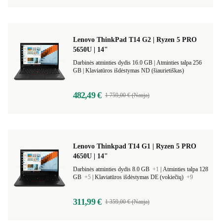
Lenovo ThinkPad T14 G2 | Ryzen 5 PRO
5650U | 14"
Darbinės atminties dydis 16.0 GB |
Atminties talpa 256
GB |
Klaviatūros išdėstymas ND (šiaurietiškas)
482,49 €
1 759,00 € (Nauja)
Lenovo Thinkpad T14 G1 | Ryzen 5 PRO
4650U | 14"
Darbinės atminties dydis 8.0 GB
+1
|
Atminties talpa 128
GB
+5
|
Klaviatūros išdėstymas DE (vokiečių)
+9
311,99 €
1 359,00 € (Nauja)