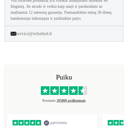
Visi refurbed produktai yra visiškai atnaujinami atliekant 40
žingsnių. Jie atrodo ir veikia kaip nauji ir parduodami su
mažiausiai 12 mėnesių garantija. Pasinaudokite mūsų 30 dienų
bandomuoju laikotarpiu ir įsitikinkite patys.
service@refurbed.lt
Puiku
Remiantis
205869 atsiliepimais
patvirtinta