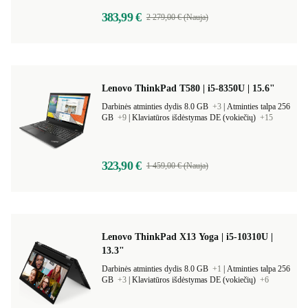
383,99 €
2 279,00 € (Nauja)
Lenovo ThinkPad T580 | i5-8350U | 15.6"
Darbinės atminties dydis 8.0 GB
+3
|
Atminties talpa 256
GB
+9
|
Klaviatūros išdėstymas DE (vokiečių)
+15
323,90 €
1 459,00 € (Nauja)
Lenovo ThinkPad X13 Yoga | i5-10310U |
13.3"
Darbinės atminties dydis 8.0 GB
+1
|
Atminties talpa 256
GB
+3
|
Klaviatūros išdėstymas DE (vokiečių)
+6