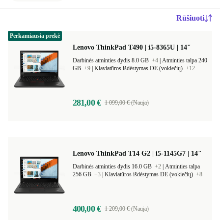
Rūšiuoti
Perkamiausia prekė
Lenovo ThinkPad T490 | i5-8365U | 14"
Darbinės atminties dydis 8.0 GB
+4
|
Atminties talpa 240
GB
+9
|
Klaviatūros išdėstymas DE (vokiečių)
+12
281,00 €
1 099,00 € (Nauja)
Lenovo ThinkPad T14 G2 | i5-1145G7 | 14"
Darbinės atminties dydis 16.0 GB
+2
|
Atminties talpa
256 GB
+3
|
Klaviatūros išdėstymas DE (vokiečių)
+8
400,00 €
1 209,00 € (Nauja)