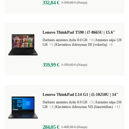
332,84 €
1 399,00 € (Nauja)
Lenovo ThinkPad T590 | i7-8665U | 15.6"
Darbinės atminties dydis 8.0 GB
+3
|
Atminties talpa 128
GB
+5
|
Klaviatūros išdėstymas DE (vokiečių)
+6
359,99 €
1 399,00 € (Nauja)
Lenovo ThinkPad L14 G1 | i5-10210U | 14"
Darbinės atminties dydis 8.0 GB
+3
|
Atminties talpa 256
GB
+3
|
Klaviatūros išdėstymas ND (šiaurietiškas)
+13
284,05 €
1 409,00 € (Nauja)