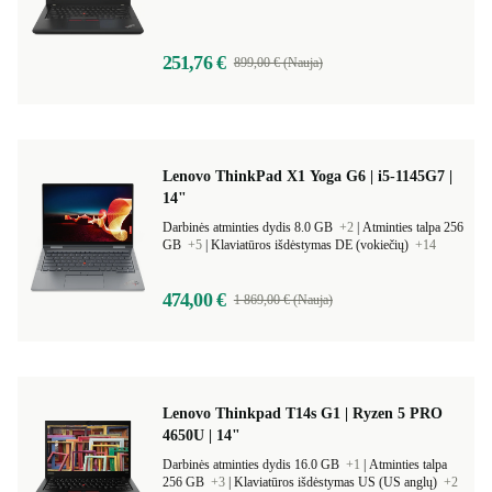
251,76 €
899,00 € (Nauja)
Lenovo ThinkPad X1 Yoga G6 | i5-1145G7 |
14"
Darbinės atminties dydis 8.0 GB
+2
|
Atminties talpa 256
GB
+5
|
Klaviatūros išdėstymas DE (vokiečių)
+14
474,00 €
1 869,00 € (Nauja)
Lenovo Thinkpad T14s G1 | Ryzen 5 PRO
4650U | 14"
Darbinės atminties dydis 16.0 GB
+1
|
Atminties talpa
256 GB
+3
|
Klaviatūros išdėstymas US (US anglų)
+2