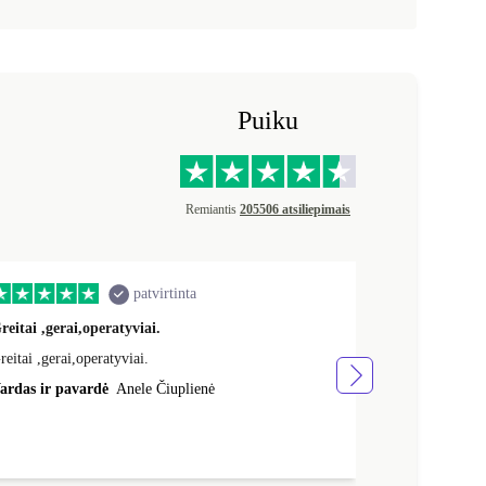
Puiku
Remiantis
205506 atsiliepimais
patvirtinta
reitai ,gerai,operatyviai.
Veikia puikia
reitai ,gerai,operatyviai.
Veikia puikiai,
ardas ir pavardė
Anele Čiuplienė
Vardas ir pav