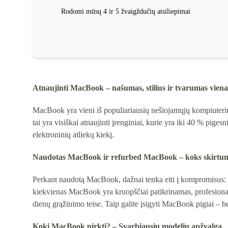
Rodomi mūsų 4 ir 5 žvaigždučių atsiliepimai
Atnaujinti MacBook – našumas, stilius ir tvarumas vien
MacBook yra vieni iš populiariausių nešiojamųjų kompiuterių, 
tai yra visiškai atnaujinti įrenginiai, kurie yra iki 40 % piges
elektroninių atliekų kiekį.
Naudotas MacBook ir refurbed MacBook – koks skirtu
Perkant naudotą MacBook, dažnai tenka eiti į kompromisus: pr
kiekvienas MacBook yra kruopščiai patikrinamas, profesionalia
dienų grąžinimo teise. Taip galite įsigyti MacBook pigiai – be
Kokį MacBook pirkti? – Svarbiausių modelių apžvalga