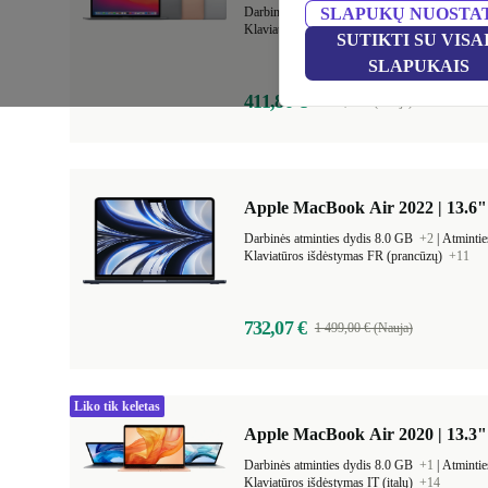
Darbinės atminties dydis 8.0 GB
SLAPUKŲ NUOSTA
+1
|
Atmintie
Klaviatūros išdėstymas US (US anglų)
+20
SUTIKTI SU VISA
SLAPUKAIS
411,80 €
1 129,00 € (Nauja)
Apple MacBook Air 2022 | 13.6"
Darbinės atminties dydis 8.0 GB
+2
|
Atmintie
Klaviatūros išdėstymas FR (prancūzų)
+11
732,07 €
1 499,00 € (Nauja)
Liko tik keletas
Apple MacBook Air 2020 | 13.3"
Darbinės atminties dydis 8.0 GB
+1
|
Atmintie
Klaviatūros išdėstymas IT (italų)
+14