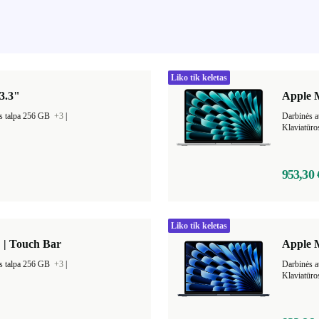
Liko tik keletas
3.3"
Apple M
s talpa 256 GB
+3
|
Klaviatūro
953,30 
Liko tik keletas
 | Touch Bar
Apple M
s talpa 256 GB
+3
|
Darbinės a
Klaviatūro