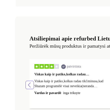
Atsiliepimai apie refurbed Liet
Peržiūrėk mūsų produktus ir pamatysi at
patvirtinta
Viskas kaip ir patiko,kolkas radau…
Viskas kaip ir patiko,kolkas radau tik1minusa,kad
Shazam programėlė visai neveikia(neranda
muzikos),šituo dalyku visai nusivyliau.
Vardas ir pavardė
inga triksyte