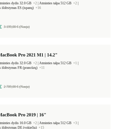
tminties dydis 32.0 GB
+2
|
Atminties talpa 512 GB
+2
|
s išdėstymas ES (ispanų)
+16
€
3 199,00 € (Nauja)
MacBook Pro 2021 M1 | 14.2"
tminties dydis 32.0 GB
+2
|
Atminties talpa 512 GB
+1
|
s išdėstymas FR (prancūzų)
+11
€
2 709,00 € (Nauja)
MacBook Pro 2019 | 16"
tminties dydis 16.0 GB
+2
|
Atminties talpa 512 GB
+3
|
s išdėstymas DE (vokiečių)
+15