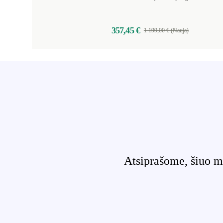
357,45 €
1 199,00 € (Nauja)
Atsiprašome, šiuo m