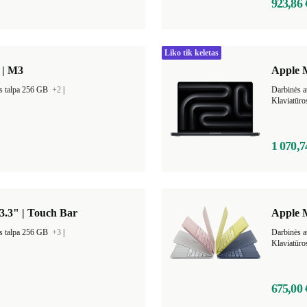
923,86 
Liko tik keletas
 | M3
Apple 
s talpa 256 GB
+2
|
Darbinės a
Klaviatūro
1 070,7
3.3" | Touch Bar
Apple 
s talpa 256 GB
+3
|
Klaviatūr
675,00 