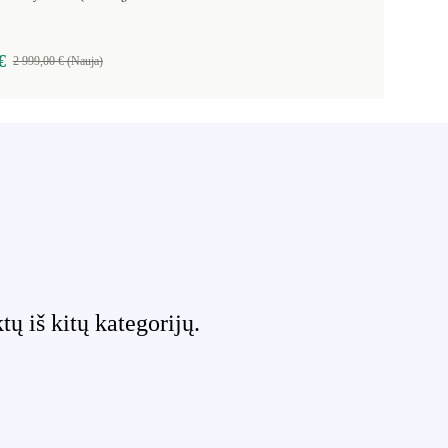
€
2 999,00 € (Nauja)
 iš kitų kategorijų.