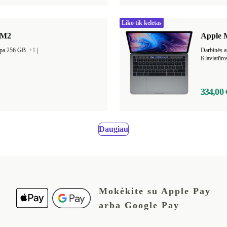
Liko tik keletas
 M2
Apple M
alpa 256 GB
+1
|
Darbinės a
Klaviatūr
334,00 
Daugiau
Mokėkite su Apple Pay
arba Google Pay