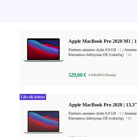
Apple MacBook Pro 2020 M1 | 1
Darbinės atminties dydis 8.0 GB
+1
|
Atmintie
Klaviatūros išdėstymas DE (vokiečių)
+14
529,00 €
1 449,00 € (Nauja)
Liko tik keletas
Apple MacBook Pro 2020 | 13.3"
Darbinės atminties dydis 8.0 GB
+2
|
Atmintie
Klaviatūros išdėstymas DE (vokiečių)
+14