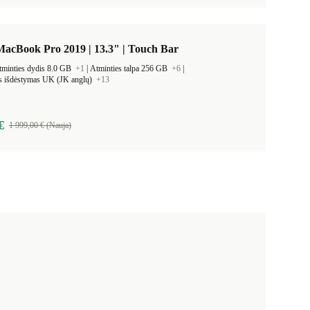
acBook Pro 2019 | 13.3" | Touch Bar
tminties dydis 8.0 GB
+1
|
Atminties talpa 256 GB
+6
|
os išdėstymas UK (JK anglų)
+13
€
1 999,00 € (Nauja)