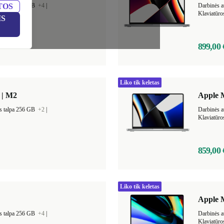
TOS
s talpa 256 GB
+4
|
Darbinės a
Klaviatūro
IS
899,00 
Liko tik keletas
 | M2
Apple 
s talpa 256 GB
+2
|
Darbinės a
Klaviatūro
859,00 
Liko tik keletas
Apple 
s talpa 256 GB
+4
|
Darbinės a
Klaviatūro