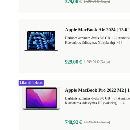
379,00 €
1 899,00 € (Nauja)
Apple MacBook Air 2024 | 13.6"
Darbinės atminties dydis 8.0 GB
+2
|
Atmintie
Klaviatūros išdėstymas NL (olandų)
+14
929,00 €
1 299,00 € (Nauja)
Liko tik keletas
Apple MacBook Pro 2022 M2 | 1
Darbinės atminties dydis 8.0 GB
+2
|
Atmintie
Klaviatūros išdėstymas DE (vokiečių)
+14
748,92 €
1 629,00 € (Nauja)