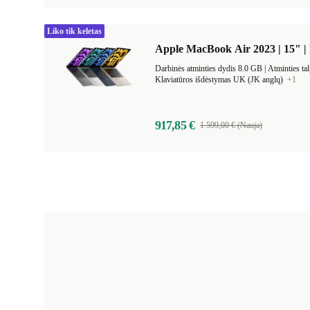
Liko tik keletas
Apple MacBook Air 2023 | 15" |
Darbinės atminties dydis 8.0 GB |
Atminties t
Klaviatūros išdėstymas UK (JK anglų)
+1
917,85 €
1 599,00 € (Nauja)