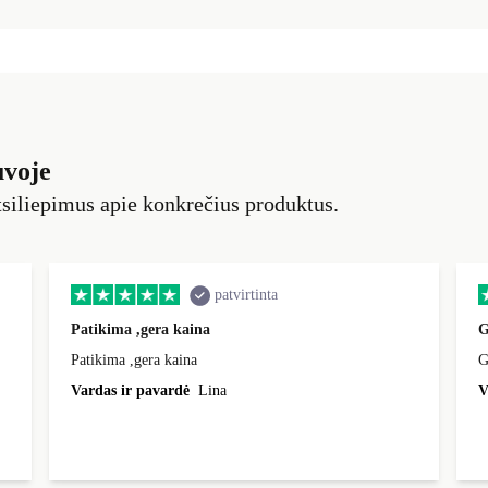
uvoje
siliepimus apie konkrečius produktus.
patvirtinta
Patikima ,gera kaina
G
Patikima ,gera kaina
G
Vardas ir pavardė
Lina
V