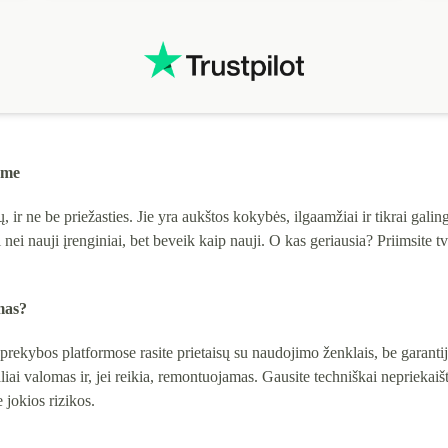
ame
ir ne be priežasties. Jie yra aukštos kokybės, ilgaamžiai ir tikrai gali
ni nei nauji įrenginiai, bet beveik kaip nauji. O kas geriausia? Priimsite 
mas?
ekybos platformose rasite prietaisų su naudojimo ženklais, be garantij
i valomas ir, jei reikia, remontuojamas. Gausite techniškai nepriekaišt
 jokios rizikos.