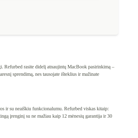
ngi. Refurbed rasite didelį atnaujintų MacBook pasirinkimą –
tvaresnį sprendimą, nes tausojate išteklius ir mažinate
os ir su neaiškiu funkcionalumu. Refurbed viskas kitaip:
ingą įrenginį su ne mažiau kaip 12 mėnesių garantija ir 30