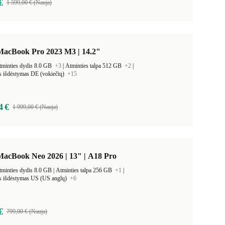
€
1 599,00 € (Nauja)
MacBook Pro 2023 M3 | 14.2"
tminties dydis 8.0 GB
+3
|
Atminties talpa 512 GB
+2
|
s išdėstymas DE (vokiečių)
+15
4 €
1 999,00 € (Nauja)
MacBook Neo 2026 | 13" | A18 Pro
Darbinės atminties dydis 8.0 GB |
Atminties talpa 256 GB
+1
|
os išdėstymas US (US anglų)
+6
€
799,00 € (Nauja)