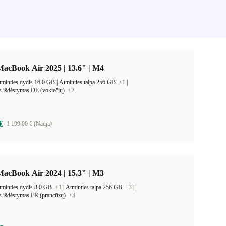
acBook Air 2025 | 13.6" | M4
Darbinės atminties dydis 16.0 GB |
Atminties talpa 256 GB
+1
|
s išdėstymas DE (vokiečių)
+2
€
1 199,00 € (Nauja)
acBook Air 2024 | 15.3" | M3
tminties dydis 8.0 GB
+1
|
Atminties talpa 256 GB
+3
|
s išdėstymas FR (prancūzų)
+3