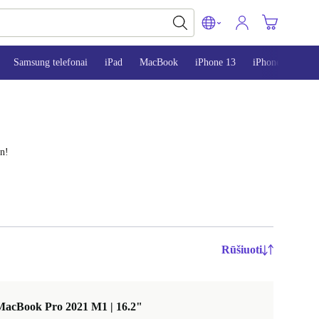
Samsung telefonai
iPad
MacBook
iPhone 13
iPhone 14
i
en!
Rūšiuoti
MacBook Pro 2021 M1 | 16.2"