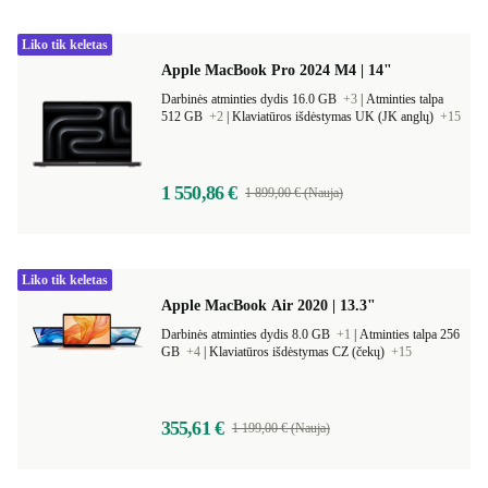
Liko tik keletas
Apple MacBook Pro 2024 M4 | 14"
Darbinės atminties dydis 16.0 GB
+3
|
Atminties talpa
512 GB
+2
|
Klaviatūros išdėstymas UK (JK anglų)
+15
1 550,86 €
1 899,00 € (Nauja)
Liko tik keletas
Apple MacBook Air 2020 | 13.3"
Darbinės atminties dydis 8.0 GB
+1
|
Atminties talpa 256
GB
+4
|
Klaviatūros išdėstymas CZ (čekų)
+15
355,61 €
1 199,00 € (Nauja)