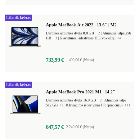
Liko tik keletas
Apple MacBook Air 2022 | 13.6" | M2
Darbinės atminties dydis 8.0 GB
+2
|
Atminties talpa 256
GB
+3
|
Klaviatūros išdėstymas DE (vokiečių)
+4
733,99 €
1 499,00 € (Nauja)
Liko tik keletas
Apple MacBook Pro 2021 M1 | 14.2"
Darbinės atminties dydis 16.0 GB
+2
|
Atminties talpa
512 GB
+1
|
Klaviatūros išdėstymas FR (prancūzų)
+11
847,57 €
2 249,00 € (Nauja)