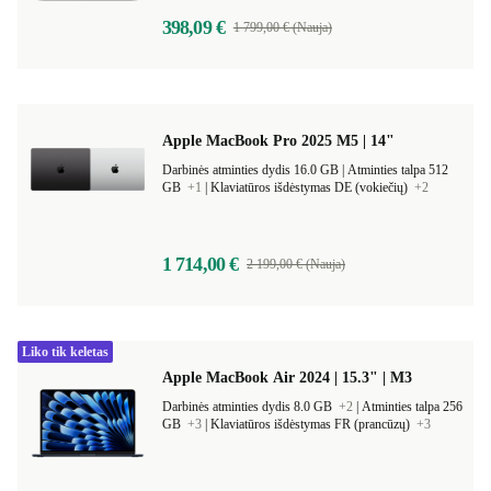
398,09 €
1 799,00 € (Nauja)
Apple MacBook Pro 2025 M5 | 14"
Darbinės atminties dydis 16.0 GB |
Atminties talpa 512
GB
+1
|
Klaviatūros išdėstymas DE (vokiečių)
+2
1 714,00 €
2 199,00 € (Nauja)
Liko tik keletas
Apple MacBook Air 2024 | 15.3" | M3
Darbinės atminties dydis 8.0 GB
+2
|
Atminties talpa 256
GB
+3
|
Klaviatūros išdėstymas FR (prancūzų)
+3