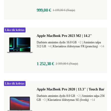
999,00 €
1 199,00 € (Nauja)
Liko tik keletas
Apple MacBook Pro 2023 M2 | 14.2"
Darbinės atminties dydis 16.0 GB
+2
|
Atminties talpa
512 GB
+4
|
Klaviatūros išdėstymas FR (prancūzų)
+14
1 252,38 €
2 399,00 € (Nauja)
Liko tik keletas
Apple MacBook Pro 2020 | 13.3" | Touch Bar
Darbinės atminties dydis 8.0 GB
+2
|
Atminties talpa 256
GB
+3
|
Klaviatūros išdėstymas SE (švedų)
+14