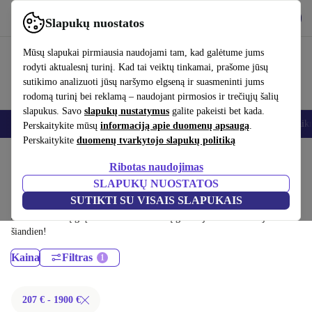
Atsisiųsti programėlę
Atsisiųsti
Slapukų nuostatos
Naudok refurbed greitai ir paprastai
Mūsų slapukai pirmiausia naudojami tam, kad galėtume jums
rodyti aktualesnį turinį. Kad tai veiktų tinkamai, prašome jūsų
sutikimo analizuoti jūsų naršymo elgseną ir suasmeninti jums
rodomą turinį bei reklamą – naudojant pirmosios ir trečiųjų šalių
slapukus. Savo
slapukų nustatymus
galite pakeisti bet kada.
Išmanieji telefonai
Nešiojamieji kompiuteriai
Planšetės
Išmanieji laik
Perskaitykite mūsų
informaciją apie duomenų apsaugą
.
Perskaitykite
duomenų tvarkytojo slapukų politiką
Pradžios puslapis
Produktai
Nešiojamieji kompiuteriai
Ribotas naudojimas
MacBook:
SLAPUKŲ NUOSTATOS
SUTIKTI SU VISAIS SLAPUKAIS
Sertifikuoti profesionaliai atnaujinti MacBook iki 1900 € – sutaupyk iki
40 %. 30 dienų grąžinimai ir 12 mėnesių garantija. Pirk tvariai jau
šiandien!
Kaina
Filtras
207 € - 1900 €