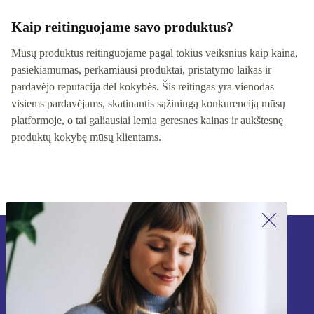
Kaip reitinguojame savo produktus?
Mūsų produktus reitinguojame pagal tokius veiksnius kaip kaina,
pasiekiamumas, perkamiausi produktai, pristatymo laikas ir
pardavėjo reputacija dėl kokybės. Šis reitingas yra vienodas
visiems pardavėjams, skatinantis sąžiningą konkurenciją mūsų
platformoje, o tai galiausiai lemia geresnes kainas ir aukštesnę
produktų kokybę mūsų klientams.
Užsiprenumeruok mūsų naujienlaiškį!
Nebepraleisk nė vieno pasiūlymo.