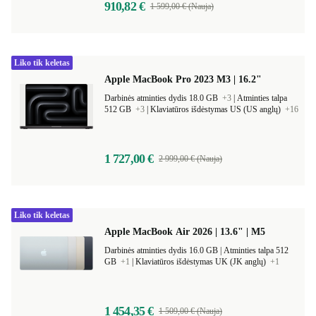
910,82 €
1 599,00 € (Nauja)
Liko tik keletas
Apple MacBook Pro 2023 M3 | 16.2"
Darbinės atminties dydis 18.0 GB
+3
|
Atminties talpa
512 GB
+3
|
Klaviatūros išdėstymas US (US anglų)
+16
1 727,00 €
2 999,00 € (Nauja)
Liko tik keletas
Apple MacBook Air 2026 | 13.6" | M5
Darbinės atminties dydis 16.0 GB |
Atminties talpa 512
GB
+1
|
Klaviatūros išdėstymas UK (JK anglų)
+1
1 454,35 €
1 509,00 € (Nauja)