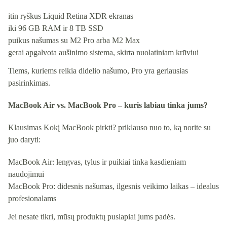
itin ryškus Liquid Retina XDR ekranas
iki 96 GB RAM ir 8 TB SSD
puikus našumas su M2 Pro arba M2 Max
gerai apgalvota aušinimo sistema, skirta nuolatiniam krūviui
Tiems, kuriems reikia didelio našumo, Pro yra geriausias
pasirinkimas.
MacBook Air vs. MacBook Pro – kuris labiau tinka jums?
Klausimas Kokį MacBook pirkti? priklauso nuo to, ką norite su
juo daryti:
MacBook Air: lengvas, tylus ir puikiai tinka kasdieniam
naudojimui
MacBook Pro: didesnis našumas, ilgesnis veikimo laikas – idealus
profesionalams
Jei nesate tikri, mūsų produktų puslapiai jums padės.