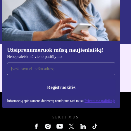
Registruokitės
Informaciją apie asmens duomenų naudojimą rasi mūsų
Privatumo politikoje
.
Užsiprenumeruok mūsų naujienlaiškį!
Atsisiųsti refurbed programėlę
Nebepraleisk nė vieno pasiūlymo
Skirta iOS ir Android
Registruokitės
Informaciją apie asmens duomenų naudojimą rasi mūsų
Privatumo politikoje
REFURBED LIETUVA - RETHINK NEW.
SEKTI MUS