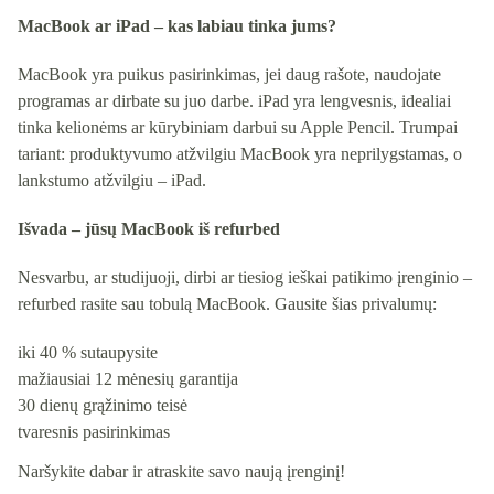
MacBook ar iPad – kas labiau tinka jums?
MacBook yra puikus pasirinkimas, jei daug rašote, naudojate
programas ar dirbate su juo darbe. iPad yra lengvesnis, idealiai
tinka kelionėms ar kūrybiniam darbui su Apple Pencil. Trumpai
tariant: produktyvumo atžvilgiu MacBook yra neprilygstamas, o
lankstumo atžvilgiu – iPad.
Išvada – jūsų MacBook iš refurbed
Nesvarbu, ar studijuoji, dirbi ar tiesiog ieškai patikimo įrenginio –
refurbed rasite sau tobulą MacBook. Gausite šias privalumų:
iki 40 % sutaupysite
mažiausiai 12 mėnesių garantija
30 dienų grąžinimo teisė
tvaresnis pasirinkimas
Naršykite dabar ir atraskite savo naują įrenginį!