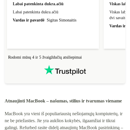
Labai patenkinta dukra.ačiū
Viskas laba
Labai patenkinta dukra.ačiū
Viskas labai
dvi savaites
Vardas ir pavardė
Sigitas Simonaitis
Vardas ir p
Rodomi mūsų 4 ir 5 žvaigždučių atsiliepimai
Atnaujinti MacBook – našumas, stilius ir tvarumas viename
MacBook yra vieni iš populiariausių nešiojamųjų kompiuterių, ir
ne be priežasties. Jie yra aukštos kokybės, ilgaamžiai ir tikrai
galingi. Refurbed rasite didelį atnaujintų MacBook pasirinkimą –