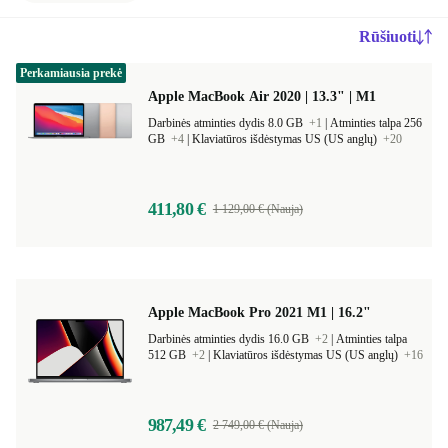
Rūšiuoti
Perkamiausia prekė
Apple MacBook Air 2020 | 13.3" | M1
Darbinės atminties dydis 8.0 GB
+1
|
Atminties talpa 256
GB
+4
|
Klaviatūros išdėstymas US (US anglų)
+20
411,80 €
1 129,00 € (Nauja)
Apple MacBook Pro 2021 M1 | 16.2"
Darbinės atminties dydis 16.0 GB
+2
|
Atminties talpa
512 GB
+2
|
Klaviatūros išdėstymas US (US anglų)
+16
987,49 €
2 749,00 € (Nauja)