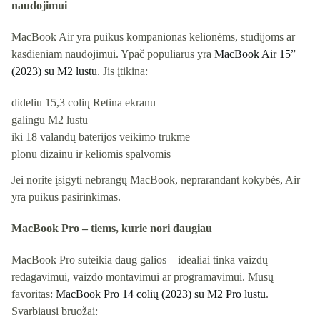
naudojimui
MacBook Air yra puikus kompanionas kelionėms, studijoms ar
kasdieniam naudojimui. Ypač populiarus yra
MacBook Air 15”
(2023) su M2 lustu
. Jis įtikina:
dideliu 15,3 colių Retina ekranu
galingu M2 lustu
iki 18 valandų baterijos veikimo trukme
plonu dizainu ir keliomis spalvomis
Jei norite įsigyti nebrangų MacBook, neprarandant kokybės, Air
yra puikus pasirinkimas.
MacBook Pro – tiems, kurie nori daugiau
MacBook Pro suteikia daug galios – idealiai tinka vaizdų
redagavimui, vaizdo montavimui ar programavimui. Mūsų
favoritas:
MacBook Pro 14 colių (2023) su M2 Pro lustu
.
Svarbiausi bruožai: