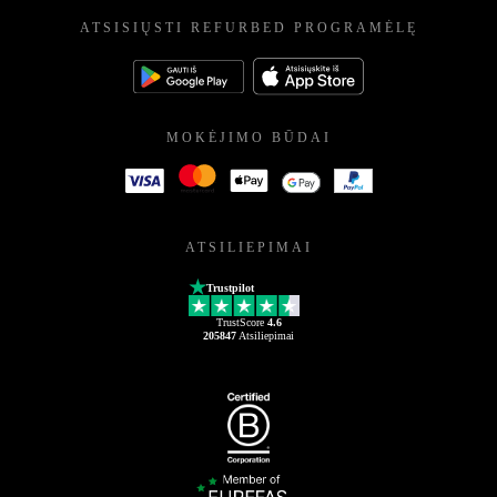
ATSISIŲSTI REFURBED PROGRAMĖLĘ
MOKĖJIMO BŪDAI
ATSILIEPIMAI
Trustpilot
TrustScore
4.6
205847
Atsiliepimai