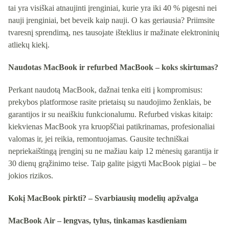
tai yra visiškai atnaujinti įrenginiai, kurie yra iki 40 % pigesni nei
nauji įrenginiai, bet beveik kaip nauji. O kas geriausia? Priimsite
tvaresnį sprendimą, nes tausojate išteklius ir mažinate elektroninių
atliekų kiekį.
Naudotas MacBook ir refurbed MacBook – koks skirtumas?
Perkant naudotą MacBook, dažnai tenka eiti į kompromisus:
prekybos platformose rasite prietaisų su naudojimo ženklais, be
garantijos ir su neaiškiu funkcionalumu. Refurbed viskas kitaip:
kiekvienas MacBook yra kruopščiai patikrinamas, profesionaliai
valomas ir, jei reikia, remontuojamas. Gausite techniškai
nepriekaištingą įrenginį su ne mažiau kaip 12 mėnesių garantija ir
30 dienų grąžinimo teise. Taip galite įsigyti MacBook pigiai – be
jokios rizikos.
Kokį MacBook pirkti? – Svarbiausių modelių apžvalga
MacBook Air – lengvas, tylus, tinkamas kasdieniam