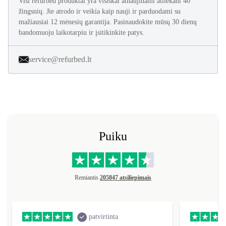
Visi refurbed produktai yra visiškai atnaujinami atliekant 40
žingsnių. Jie atrodo ir veikia kaip nauji ir parduodami su
mažiausiai 12 mėnesių garantija. Pasinaudokite mūsų 30 dienų
bandomuoju laikotarpiu ir įsitikinkite patys.
service@refurbed.lt
Puiku
Remiantis
205847 atsiliepimais
patvirtinta