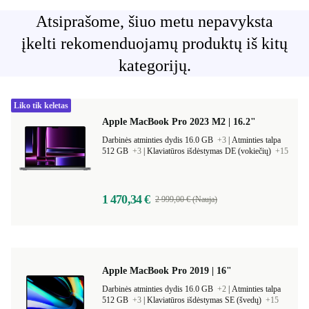
Atsiprašome, šiuo metu nepavyksta
įkelti rekomenduojamų produktų iš kitų
kategorijų.
Liko tik keletas
Apple MacBook Pro 2023 M2 | 16.2"
Darbinės atminties dydis 16.0 GB
+3
|
Atminties talpa
512 GB
+3
|
Klaviatūros išdėstymas DE (vokiečių)
+15
1 470,34 €
2 999,00 € (Nauja)
Apple MacBook Pro 2019 | 16"
Darbinės atminties dydis 16.0 GB
+2
|
Atminties talpa
512 GB
+3
|
Klaviatūros išdėstymas SE (švedų)
+15