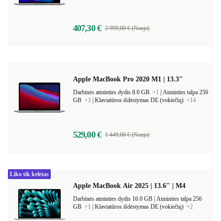
407,30 €
2 999,00 € (Nauja)
Apple MacBook Pro 2020 M1 | 13.3"
Darbinės atminties dydis 8.0 GB
+1
|
Atminties talpa 256
GB
+3
|
Klaviatūros išdėstymas DE (vokiečių)
+14
529,00 €
1 449,00 € (Nauja)
Liko tik keletas
Apple MacBook Air 2025 | 13.6" | M4
Darbinės atminties dydis 16.0 GB |
Atminties talpa 256
GB
+1
|
Klaviatūros išdėstymas DE (vokiečių)
+2