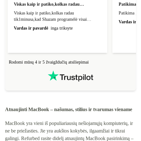
Viskas kaip ir patiko,kolkas radau…
Patikima ,g
Viskas kaip ir patiko,kolkas radau
Patikima ,ge
tik1minusa,kad Shazam programėlė visai
Vardas ir p
neveikia(neranda muzikos),šituo dalyku visai
Vardas ir pavardė
inga triksyte
nusivyliau.
Rodomi mūsų 4 ir 5 žvaigždučių atsiliepimai
Atnaujinti MacBook – našumas, stilius ir tvarumas viename
MacBook yra vieni iš populiariausių nešiojamųjų kompiuterių, ir
ne be priežasties. Jie yra aukštos kokybės, ilgaamžiai ir tikrai
galingi. Refurbed rasite didelį atnaujintų MacBook pasirinkimą –