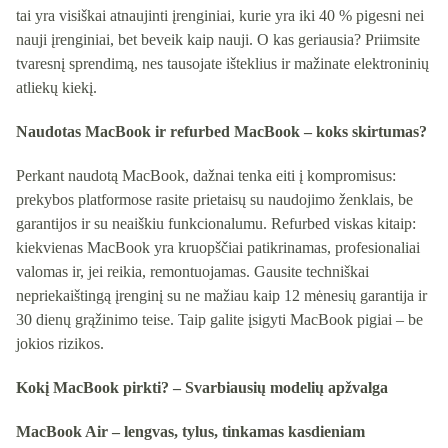
tai yra visiškai atnaujinti įrenginiai, kurie yra iki 40 % pigesni nei
nauji įrenginiai, bet beveik kaip nauji. O kas geriausia? Priimsite
tvaresnį sprendimą, nes tausojate išteklius ir mažinate elektroninių
atliekų kiekį.
Naudotas MacBook ir refurbed MacBook – koks skirtumas?
Perkant naudotą MacBook, dažnai tenka eiti į kompromisus:
prekybos platformose rasite prietaisų su naudojimo ženklais, be
garantijos ir su neaiškiu funkcionalumu. Refurbed viskas kitaip:
kiekvienas MacBook yra kruopščiai patikrinamas, profesionaliai
valomas ir, jei reikia, remontuojamas. Gausite techniškai
nepriekaištingą įrenginį su ne mažiau kaip 12 mėnesių garantija ir
30 dienų grąžinimo teise. Taip galite įsigyti MacBook pigiai – be
jokios rizikos.
Kokį MacBook pirkti? – Svarbiausių modelių apžvalga
MacBook Air – lengvas, tylus, tinkamas kasdieniam