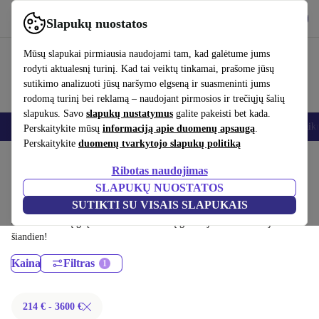
Atsisiųsti programėlę
Atsisiųsti
Slapukų nuostatos
Naudok refurbed greitai ir paprastai
Mūsų slapukai pirmiausia naudojami tam, kad galėtume jums
rodyti aktualesnį turinį. Kad tai veiktų tinkamai, prašome jūsų
sutikimo analizuoti jūsų naršymo elgseną ir suasmeninti jums
rodomą turinį bei reklamą – naudojant pirmosios ir trečiųjų šalių
slapukus. Savo
slapukų nustatymus
galite pakeisti bet kada.
Išmanieji telefonai
Nešiojamieji kompiuteriai
Planšetės
Išmanieji laik
Perskaitykite mūsų
informaciją apie duomenų apsaugą
.
Perskaitykite
duomenų tvarkytojo slapukų politiką
Pradžios puslapis
Produktai
Nešiojamieji kompiuteriai
Ribotas naudojimas
MacBook:
SLAPUKŲ NUOSTATOS
SUTIKTI SU VISAIS SLAPUKAIS
Sertifikuoti profesionaliai atnaujinti MacBook iki 3600 € – sutaupyk iki
40 %. 30 dienų grąžinimai ir 12 mėnesių garantija. Pirk tvariai jau
šiandien!
Kaina
Filtras
214 € - 3600 €