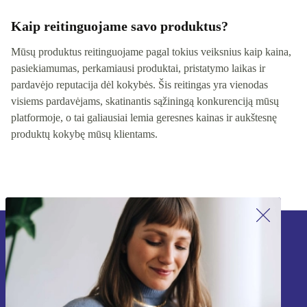
Kaip reitinguojame savo produktus?
Mūsų produktus reitinguojame pagal tokius veiksnius kaip kaina,
pasiekiamumas, perkamiausi produktai, pristatymo laikas ir
pardavėjo reputacija dėl kokybės. Šis reitingas yra vienodas
visiems pardavėjams, skatinantis sąžiningą konkurenciją mūsų
platformoje, o tai galiausiai lemia geresnes kainas ir aukštesnę
produktų kokybę mūsų klientams.
Užsiprenumeruok mūsų naujienlaiškį!
Nebepraleisk nė vieno pasiūlymo.