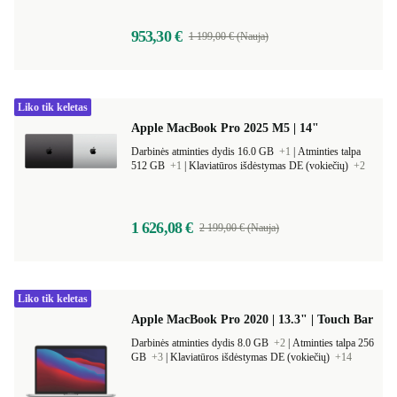
953,30 €
1 199,00 € (Nauja)
Liko tik keletas
Apple MacBook Pro 2025 M5 | 14"
Darbinės atminties dydis 16.0 GB
+1
|
Atminties talpa
512 GB
+1
|
Klaviatūros išdėstymas DE (vokiečių)
+2
1 626,08 €
2 199,00 € (Nauja)
Liko tik keletas
Apple MacBook Pro 2020 | 13.3" | Touch Bar
Darbinės atminties dydis 8.0 GB
+2
|
Atminties talpa 256
GB
+3
|
Klaviatūros išdėstymas DE (vokiečių)
+14