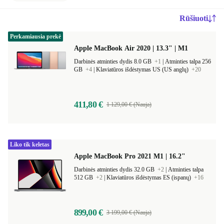
Rūšiuoti
Perkamiausia prekė
Apple MacBook Air 2020 | 13.3" | M1
Darbinės atminties dydis 8.0 GB
+1
|
Atminties talpa 256
GB
+4
|
Klaviatūros išdėstymas US (US anglų)
+20
411,80 €
1 129,00 € (Nauja)
Liko tik keletas
Apple MacBook Pro 2021 M1 | 16.2"
Darbinės atminties dydis 32.0 GB
+2
|
Atminties talpa
512 GB
+2
|
Klaviatūros išdėstymas ES (ispanų)
+16
899,00 €
3 199,00 € (Nauja)