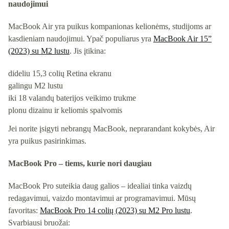
naudojimui
MacBook Air yra puikus kompanionas kelionėms, studijoms ar
kasdieniam naudojimui. Ypač populiarus yra
MacBook Air 15”
(2023) su M2 lustu
. Jis įtikina:
dideliu 15,3 colių Retina ekranu
galingu M2 lustu
iki 18 valandų baterijos veikimo trukme
plonu dizainu ir keliomis spalvomis
Jei norite įsigyti nebrangų MacBook, neprarandant kokybės, Air
yra puikus pasirinkimas.
MacBook Pro – tiems, kurie nori daugiau
MacBook Pro suteikia daug galios – idealiai tinka vaizdų
redagavimui, vaizdo montavimui ar programavimui. Mūsų
favoritas:
MacBook Pro 14 colių (2023) su M2 Pro lustu
.
Svarbiausi bruožai: