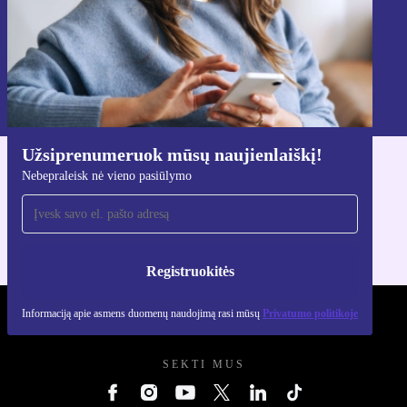
Registruokitės
Informaciją apie asmens duomenų naudojimą rasi mūsų
Privatumo politikoje
.
Užsiprenumeruok mūsų naujienlaiškį!
Atsisiųsti refurbed programėlę
Nebepraleisk nė vieno pasiūlymo
Skirta iOS ir Android
Registruokitės
Informaciją apie asmens duomenų naudojimą rasi mūsų
Privatumo politikoje
REFURBED LIETUVA - RETHINK NEW.
SEKTI MUS