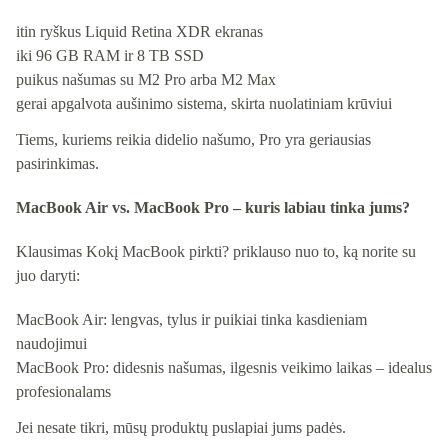
itin ryškus Liquid Retina XDR ekranas
iki 96 GB RAM ir 8 TB SSD
puikus našumas su M2 Pro arba M2 Max
gerai apgalvota aušinimo sistema, skirta nuolatiniam krūviui
Tiems, kuriems reikia didelio našumo, Pro yra geriausias
pasirinkimas.
MacBook Air vs. MacBook Pro – kuris labiau tinka jums?
Klausimas Kokį MacBook pirkti? priklauso nuo to, ką norite su
juo daryti:
MacBook Air: lengvas, tylus ir puikiai tinka kasdieniam
naudojimui
MacBook Pro: didesnis našumas, ilgesnis veikimo laikas – idealus
profesionalams
Jei nesate tikri, mūsų produktų puslapiai jums padės.