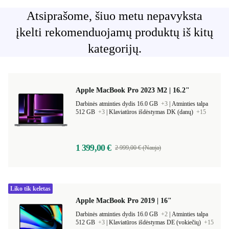
Atsiprašome, šiuo metu nepavyksta
įkelti rekomenduojamų produktų iš kitų
kategorijų.
Apple MacBook Pro 2023 M2 | 16.2"
Darbinės atminties dydis 16.0 GB
+3
|
Atminties talpa
512 GB
+3
|
Klaviatūros išdėstymas DK (danų)
+15
1 399,00 €
2 999,00 € (Nauja)
Liko tik keletas
Apple MacBook Pro 2019 | 16"
Darbinės atminties dydis 16.0 GB
+2
|
Atminties talpa
512 GB
+3
|
Klaviatūros išdėstymas DE (vokiečių)
+15