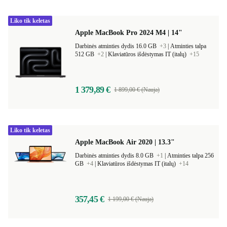
Liko tik keletas
Apple MacBook Pro 2024 M4 | 14"
Darbinės atminties dydis 16.0 GB
+3
|
Atminties talpa
512 GB
+2
|
Klaviatūros išdėstymas IT (italų)
+15
1 379,89 €
1 899,00 € (Nauja)
Liko tik keletas
Apple MacBook Air 2020 | 13.3"
Darbinės atminties dydis 8.0 GB
+1
|
Atminties talpa 256
GB
+4
|
Klaviatūros išdėstymas IT (italų)
+14
357,45 €
1 199,00 € (Nauja)