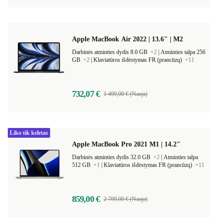
Apple MacBook Air 2022 | 13.6" | M2
Darbinės atminties dydis 8.0 GB
+2
|
Atminties talpa 256
GB
+2
|
Klaviatūros išdėstymas FR (prancūzų)
+11
732,07 €
1 499,00 € (Nauja)
Liko tik keletas
Apple MacBook Pro 2021 M1 | 14.2"
Darbinės atminties dydis 32.0 GB
+2
|
Atminties talpa
512 GB
+1
|
Klaviatūros išdėstymas FR (prancūzų)
+11
859,00 €
2 709,00 € (Nauja)