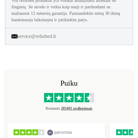
Visi refurbed produktai yra visiškai atnaujinami atliekant 40
žingsnių. Jie atrodo ir veikia kaip nauji ir parduodami su
mažiausiai 12 mėnesių garantija. Pasinaudokite mūsų 30 dienų
bandomuoju laikotarpiu ir įsitikinkite patys.
service@refurbed.lt
Puiku
Remiantis
205492 atsiliepimais
patvirtinta