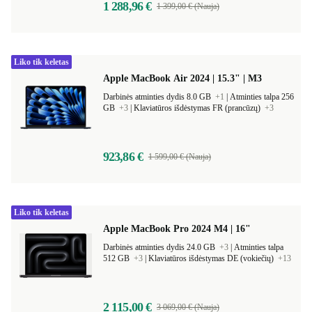
1 288,96 €
1 399,00 € (Nauja)
Liko tik keletas
Apple MacBook Air 2024 | 15.3" | M3
Darbinės atminties dydis 8.0 GB
+1
|
Atminties talpa 256
GB
+3
|
Klaviatūros išdėstymas FR (prancūzų)
+3
923,86 €
1 599,00 € (Nauja)
Liko tik keletas
Apple MacBook Pro 2024 M4 | 16"
Darbinės atminties dydis 24.0 GB
+3
|
Atminties talpa
512 GB
+3
|
Klaviatūros išdėstymas DE (vokiečių)
+13
2 115,00 €
3 069,00 € (Nauja)