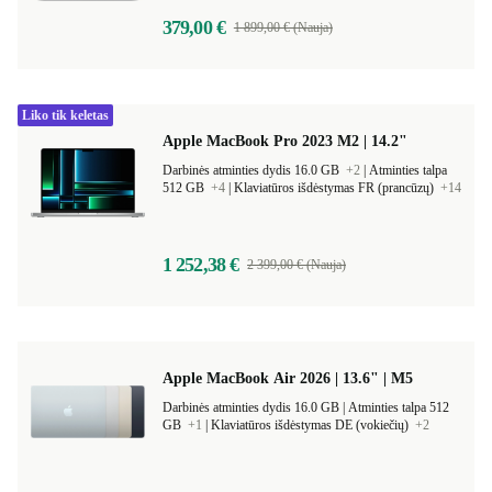
379,00 €
1 899,00 € (Nauja)
Liko tik keletas
Apple MacBook Pro 2023 M2 | 14.2"
Darbinės atminties dydis 16.0 GB
+2
|
Atminties talpa
512 GB
+4
|
Klaviatūros išdėstymas FR (prancūzų)
+14
1 252,38 €
2 399,00 € (Nauja)
Apple MacBook Air 2026 | 13.6" | M5
Darbinės atminties dydis 16.0 GB |
Atminties talpa 512
GB
+1
|
Klaviatūros išdėstymas DE (vokiečių)
+2