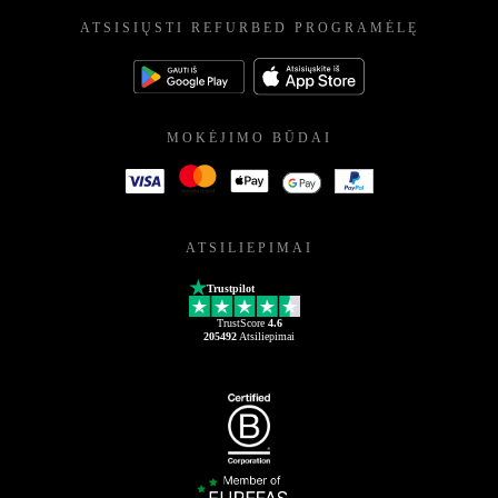
ATSISIŲSTI REFURBED PROGRAMĖLĘ
MOKĖJIMO BŪDAI
ATSILIEPIMAI
Trustpilot
TrustScore
4.6
205492
Atsiliepimai