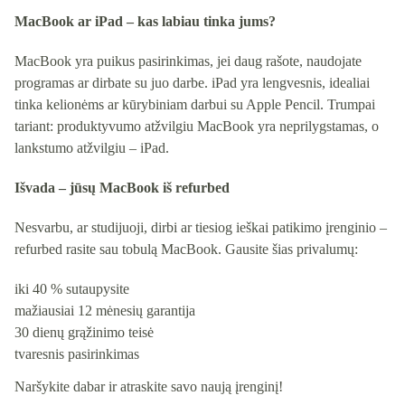
MacBook ar iPad – kas labiau tinka jums?
MacBook yra puikus pasirinkimas, jei daug rašote, naudojate
programas ar dirbate su juo darbe. iPad yra lengvesnis, idealiai
tinka kelionėms ar kūrybiniam darbui su Apple Pencil. Trumpai
tariant: produktyvumo atžvilgiu MacBook yra neprilygstamas, o
lankstumo atžvilgiu – iPad.
Išvada – jūsų MacBook iš refurbed
Nesvarbu, ar studijuoji, dirbi ar tiesiog ieškai patikimo įrenginio –
refurbed rasite sau tobulą MacBook. Gausite šias privalumų:
iki 40 % sutaupysite
mažiausiai 12 mėnesių garantija
30 dienų grąžinimo teisė
tvaresnis pasirinkimas
Naršykite dabar ir atraskite savo naują įrenginį!