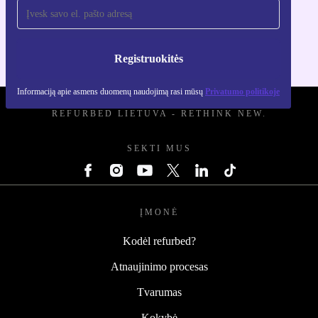
Atsisiųsti refurbed programėlę
Skirta iOS ir Android
Registruokitės
Informaciją apie asmens duomenų naudojimą rasi mūsų
Privatumo politikoje
REFURBED LIETUVA - RETHINK NEW.
SEKTI MUS
ĮMONĖ
Kodėl refurbed?
Atnaujinimo procesas
Tvarumas
Kokybė