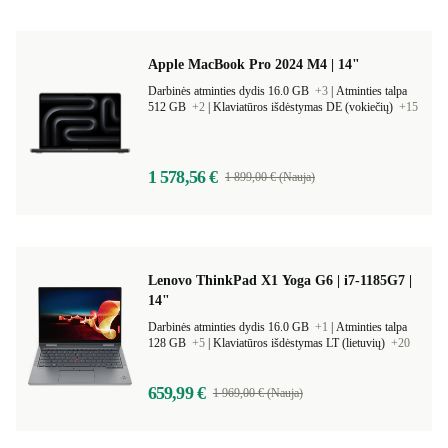
Apple MacBook Pro 2024 M4 | 14"
Darbinės atminties dydis 16.0 GB
+3
|
Atminties talpa
512 GB
+2
|
Klaviatūros išdėstymas DE (vokiečių)
+15
1 578,56 €
1 899,00 € (Nauja)
Lenovo ThinkPad X1 Yoga G6 | i7-1185G7 |
14"
Darbinės atminties dydis 16.0 GB
+1
|
Atminties talpa
128 GB
+5
|
Klaviatūros išdėstymas LT (lietuvių)
+20
659,99 €
1 969,00 € (Nauja)