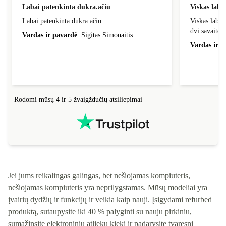
Labai patenkinta dukra.ačiū
Viskas laba
Labai patenkinta dukra.ačiū
Viskas labai
dvi savaites
Vardas ir pavardė
Sigitas Simonaitis
Vardas ir p
Rodomi mūsų 4 ir 5 žvaigždučių atsiliepimai
Jei jums reikalingas galingas, bet nešiojamas kompiuteris,
nešiojamas kompiuteris yra neprilygstamas. Mūsų modeliai yra
įvairių dydžių ir funkcijų ir veikia kaip nauji. Įsigydami refurbed
produktą, sutaupysite iki 40 % palyginti su nauju pirkiniu,
sumažinsite elektroninių atliekų kiekį ir padarysite tvaresnį