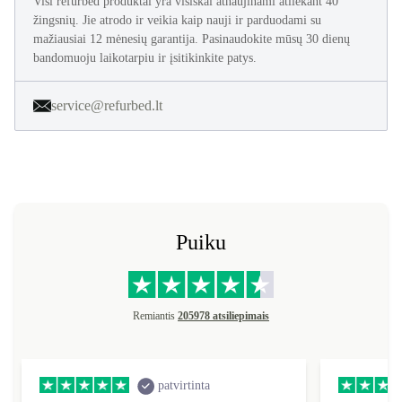
Visi refurbed produktai yra visiškai atnaujinami atliekant 40
žingsnių. Jie atrodo ir veikia kaip nauji ir parduodami su
mažiausiai 12 mėnesių garantija. Pasinaudokite mūsų 30 dienų
bandomuoju laikotarpiu ir įsitikinkite patys.
service@refurbed.lt
Puiku
Remiantis
205978 atsiliepimais
patvirtinta