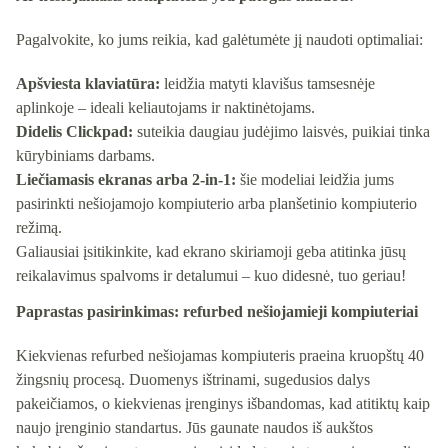
Pagalvokite, ko jums reikia, kad galėtumėte jį naudoti optimaliai:
Apšviesta klaviatūra:
leidžia matyti klavišus tamsesnėje
aplinkoje – ideali keliautojams ir naktinėtojams.
Didelis Clickpad:
suteikia daugiau judėjimo laisvės, puikiai tinka
kūrybiniams darbams.
Liečiamasis ekranas arba 2-in-1:
šie modeliai leidžia jums
pasirinkti nešiojamojo kompiuterio arba planšetinio kompiuterio
režimą.
Galiausiai įsitikinkite, kad ekrano skiriamoji geba atitinka jūsų
reikalavimus spalvoms ir detalumui – kuo didesnė, tuo geriau!
Paprastas pasirinkimas: refurbed nešiojamieji kompiuteriai
Kiekvienas refurbed nešiojamas kompiuteris praeina kruopštų 40
žingsnių procesą. Duomenys ištrinami, sugedusios dalys
pakeičiamos, o kiekvienas įrenginys išbandomas, kad atitiktų kaip
naujo įrenginio standartus. Jūs gaunate naudos iš aukštos