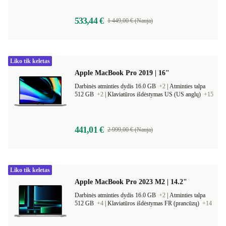
533,44 €
1 449,00 € (Nauja)
Liko tik keletas
Apple MacBook Pro 2019 | 16"
Darbinės atminties dydis 16.0 GB
+2
|
Atminties talpa
512 GB
+2
|
Klaviatūros išdėstymas US (US anglų)
+15
441,01 €
2 999,00 € (Nauja)
Liko tik keletas
Apple MacBook Pro 2023 M2 | 14.2"
Darbinės atminties dydis 16.0 GB
+2
|
Atminties talpa
512 GB
+4
|
Klaviatūros išdėstymas FR (prancūzų)
+14