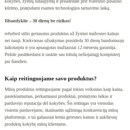
kokybės, žymių sutaupymų ir prisidedate prie tvaresnio pasaulio
kūrimo, pratęsdami esamos technologijos tarnavimo laiką.
Išbandykite – 30 dienų be rizikos!
refurbed siūlo geriausius produktus už žymiai mažesnes kainas
nei nauji. Kiekvienas užsakymas prasideda 30 dienų bandomuoju
laikotarpiu ir yra apsaugotas mažiausiai 12 mėnesių garantija.
Pirkite pasitikėdami ir raskite sau tobulą nešiojamąjį kompiuterį
jau šiandien.
Kaip reitinguojame savo produktus?
Mūsų produktus reitinguojame pagal tokius veiksnius kaip kaina,
pasiekiamumas, perkamiausi produktai, pristatymo laikas ir
pardavėjo reputacija dėl kokybės. Šis reitingas yra vienodas
visiems pardavėjams, skatinantis sąžiningą konkurenciją mūsų
platformoje, o tai galiausiai lemia geresnes kainas ir aukštesnę
produktų kokybę mūsų klientams.