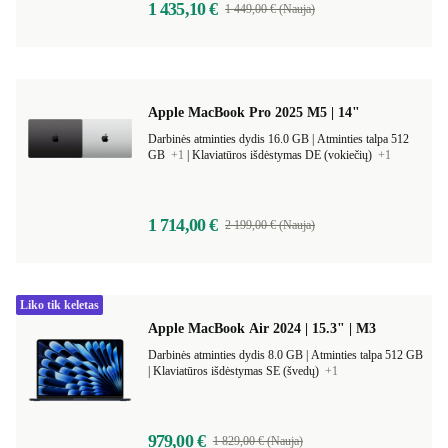
1 435,10 €
1 449,00 € (Nauja)
Apple MacBook Pro 2025 M5 | 14"
Darbinės atminties dydis 16.0 GB |
Atminties talpa 512
GB
+1
|
Klaviatūros išdėstymas DE (vokiečių)
+1
1 714,00 €
2 199,00 € (Nauja)
Liko tik keletas
Apple MacBook Air 2024 | 15.3" | M3
Darbinės atminties dydis 8.0 GB |
Atminties talpa 512 GB
|
Klaviatūros išdėstymas SE (švedų)
+1
979,00 €
1 829,00 € (Nauja)