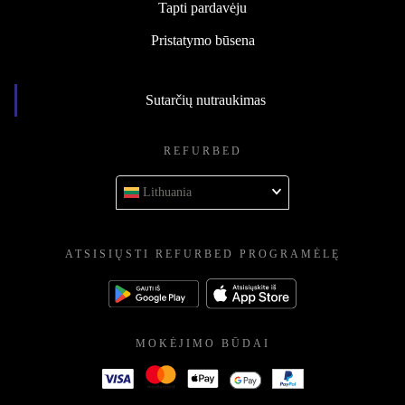
Tapti pardavėju
Pristatymo būsena
Sutarčių nutraukimas
REFURBED
Lithuania
ATSISIŲSTI REFURBED PROGRAMĖLĘ
MOKĖJIMO BŪDAI