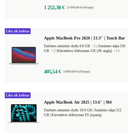
1 252,38 €
2 399,00 € (Nauja)
Liko tik keletas
Apple MacBook Pro 2020 | 13.3" | Touch Bar
Darbinės atminties dydis 8.0 GB
+2
|
Atminties talpa 256
GB
+3
|
Klaviatūros išdėstymas UK (JK anglų)
+14
405,54 €
1 899,00 € (Nauja)
Liko tik keletas
Apple MacBook Air 2025 | 13.6" | M4
Darbinės atminties dydis 16.0 GB |
Atminties talpa 512
GB |
Klaviatūros išdėstymas ES (ispanų)