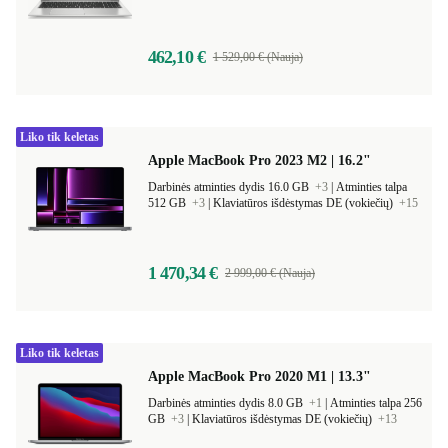
462,10 €
1 529,00 € (Nauja)
Liko tik keletas
Apple MacBook Pro 2023 M2 | 16.2"
Darbinės atminties dydis 16.0 GB
+3
|
Atminties talpa
512 GB
+3
|
Klaviatūros išdėstymas DE (vokiečių)
+15
1 470,34 €
2 999,00 € (Nauja)
Liko tik keletas
Apple MacBook Pro 2020 M1 | 13.3"
Darbinės atminties dydis 8.0 GB
+1
|
Atminties talpa 256
GB
+3
|
Klaviatūros išdėstymas DE (vokiečių)
+13