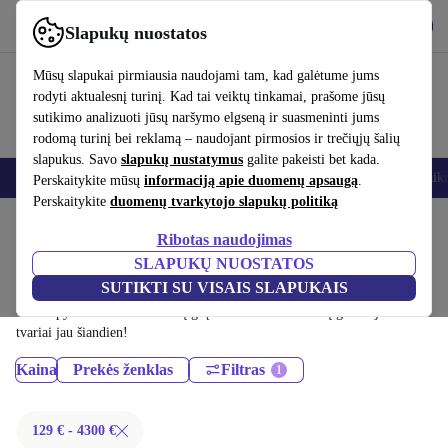
Atsisiųsti programėlę
Atsisiųsti
Slapukų nuostatos
Naudok refurbed greitai ir paprastai
Mūsų slapukai pirmiausia naudojami tam, kad galėtume jums
rodyti aktualesnį turinį. Kad tai veiktų tinkamai, prašome jūsų
sutikimo analizuoti jūsų naršymo elgseną ir suasmeninti jums
rodomą turinį bei reklamą – naudojant pirmosios ir trečiųjų šalių
slapukus. Savo
slapukų nustatymus
galite pakeisti bet kada.
Išmanieji telefonai
Nešiojamieji kompiuteriai
Planšetės
Išmanieji laik
Perskaitykite mūsų
informaciją apie duomenų apsaugą
.
Perskaitykite
duomenų tvarkytojo slapukų politiką
Pradžios puslapis
Produktai
Ribotas naudojimas
Nešiojamieji kompiuteriai:
SLAPUKŲ NUOSTATOS
SUTIKTI SU VISAIS SLAPUKAIS
Sertifikuoti profesionaliai atnaujinti Nešiojamieji kompiuteriai iki 4300 €
– sutaupyk iki 40 %. 30 dienų grąžinimai ir 12 mėnesių garantija. Pirk
tvariai jau šiandien!
Kaina
Prekės ženklas
Filtras
129 € - 4300 €