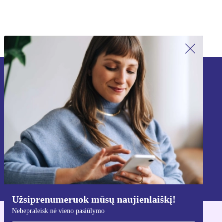
Užsiprenumeruok mūsų naujienlaiškį!
Nebepraleisk nė vieno pasiūlymo.
Registruokitės
Informaciją apie asmens duomenų naudojimą rasi mūsų
Privatumo politikoje
.
Užsiprenumeruok mūsų naujienlaiškį!
Nebepraleisk nė vieno pasiūlymo