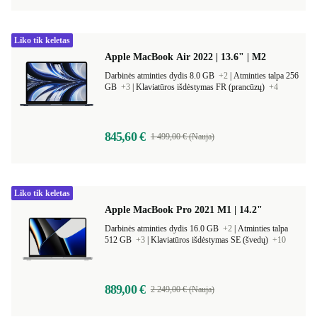
Liko tik keletas
Apple MacBook Air 2022 | 13.6" | M2
Darbinės atminties dydis 8.0 GB
+2
|
Atminties talpa 256
GB
+3
|
Klaviatūros išdėstymas FR (prancūzų)
+4
845,60 €
1 499,00 € (Nauja)
Liko tik keletas
Apple MacBook Pro 2021 M1 | 14.2"
Darbinės atminties dydis 16.0 GB
+2
|
Atminties talpa
512 GB
+3
|
Klaviatūros išdėstymas SE (švedų)
+10
889,00 €
2 249,00 € (Nauja)