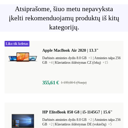
Atsiprašome, šiuo metu nepavyksta
įkelti rekomenduojamų produktų iš kitų
kategorijų.
Liko tik keletas
Apple MacBook Air 2020 | 13.3"
Darbinės atminties dydis 8.0 GB
+1
|
Atminties talpa 256
GB
+4
|
Klaviatūros išdėstymas CZ (čekų)
+15
355,61 €
1 199,00 € (Nauja)
HP EliteBook 850 G8 | i5-1145G7 | 15.6"
Darbinės atminties dydis 8.0 GB
+2
|
Atminties talpa 256
GB
+2
|
Klaviatūros išdėstymas DE (vokiečių)
+5