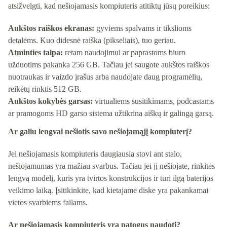
atsižvelgti, kad nešiojamasis kompiuteris atitiktų jūsų poreikius:
Aukštos raiškos ekranas:
gyviems spalvams ir tikslioms
detalėms. Kuo didesnė raiška (pikseliais), tuo geriau.
Atminties talpa:
retam naudojimui ar paprastoms biuro
užduotims pakanka 256 GB. Tačiau jei saugote aukštos raiškos
nuotraukas ir vaizdo įrašus arba naudojate daug programėlių,
reikėtų rinktis 512 GB.
Aukštos kokybės garsas:
virtualiems susitikimams, podcastams
ar pramogoms HD garso sistema užtikrina aiškų ir galingą garsą.
Ar galiu lengvai nešiotis savo nešiojamąjį kompiuterį?
Jei nešiojamasis kompiuteris daugiausia stovi ant stalo,
nešiojamumas yra mažiau svarbus. Tačiau jei jį nešiojate, rinkitės
lengvą modelį, kuris yra tvirtos konstrukcijos ir turi ilgą baterijos
veikimo laiką. Įsitikinkite, kad kietajame diske yra pakankamai
vietos svarbiems failams.
Ar nešiojamasis kompiuteris yra patogus naudoti?