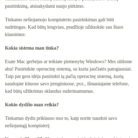
pasirinkimą, atsisakydami naujo pirkimo.
Tinkamo nešiojamojo kompiuterio pasirinkimas gali būti
sudėtingas. Kad būtų lengviau, pradžioje užduokite sau šiuos
klausimus:
Kokia sistema man tinka?
Esate Mac gerbėjas ar teikiate pirmenybę Windows? Mes siūlome
abu! Pasirinkite operacinę sistemą, su kuria jaučiatės patogiausiai.
Taip pat gera idėja pasirinkti tą pačią operacinę sistemą, kurią
naudojate kituose savo įrenginiuose, pvz., išmaniajame telefone,
kad būtų užtikrintas sklandus suderinamumas.
Kokio dydžio man reikia?
Tinkamas dydis priklauso nuo to, kaip norite naudoti savo
nešiojamąjį kompiuterį: