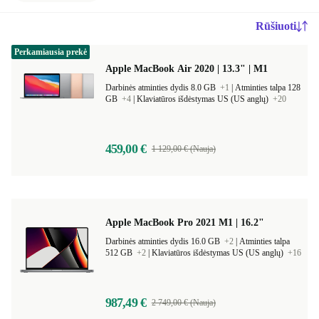
Rūšiuoti
Perkamiausia prekė
Apple MacBook Air 2020 | 13.3" | M1
Darbinės atminties dydis 8.0 GB
+1
|
Atminties talpa 128
GB
+4
|
Klaviatūros išdėstymas US (US anglų)
+20
459,00 €
1 129,00 € (Nauja)
Apple MacBook Pro 2021 M1 | 16.2"
Darbinės atminties dydis 16.0 GB
+2
|
Atminties talpa
512 GB
+2
|
Klaviatūros išdėstymas US (US anglų)
+16
987,49 €
2 749,00 € (Nauja)