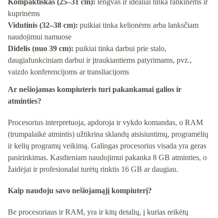
Kompaktiškas (25–31 cm):
lengvas ir idealiai tinka rankinėms ir
kuprinėms
Vidutinis (32–38 cm):
puikiai tinka kelionėms arba lanksčiam
naudojimui namuose
Didelis (nuo 39 cm):
puikiai tinka darbui prie stalo,
daugiafunkciniam darbui ir įtraukiantiems patyrimams, pvz.,
vaizdo konferencijoms ar transliacijoms
Ar nešiojamas kompiuteris turi pakankamai galios ir
atminties?
Procesorius interpretuoja, apdoroja ir vykdo komandas, o RAM
(trumpalaikė atmintis) užtikrina sklandų atsisiuntimų, programėlių
ir kelių programų veikimą. Galingas procesorius visada yra geras
pasirinkimas. Kasdieniam naudojimui pakanka 8 GB atminties, o
žaidėjai ir profesionalai turėtų rinktis 16 GB ar daugiau.
Kaip naudoju savo nešiojamąjį kompiuterį?
Be procesoriaus ir RAM, yra ir kitų detalių, į kurias reikėtų