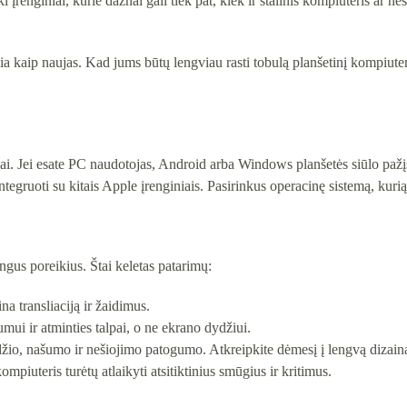
ki įrenginiai, kurie dažnai gali tiek pat, kiek ir stalinis kompiuteris ar
eikia kaip naujas. Kad jums būtų lengviau rasti tobulą planšetinį kompiut
iai. Jei esate PC naudotojas, Android arba Windows planšetės siūlo pažį
tegruoti su kitais Apple įrenginiais. Pasirinkus operacinę sistemą, kurią
ingus poreikius. Štai keletas patarimų:
na transliaciją ir žaidimus.
mui ir atminties talpai, o ne ekrano dydžiui.
žio, našumo ir nešiojimo patogumo. Atkreipkite dėmesį į lengvą dizainą, 
mpiuteris turėtų atlaikyti atsitiktinius smūgius ir kritimus.