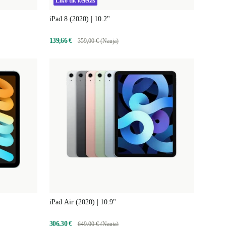
Liko tik keletas
iPad 8 (2020) | 10.2"
139,66 €
359,00 € (Nauja)
iPad Air (2020) | 10.9"
306,30 €
649,00 € (Nauja)