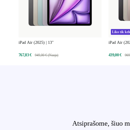
Liko tik kel
iPad Air (2025) | 13"
iPad Air (20
767,83 €
439,00 €
949,00 € (Nauja)
969
Atsiprašome, šiuo m