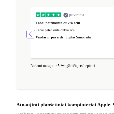
patvirtinta
Labai patenkinta dukra.ačiū
Labai patenkinta dukra.ačiū
Vardas ir pavardė
Sigitas Simonaitis
Rodomi mūsų 4 ir 5 žvaigždučių atsiliepimai
Atnaujinti planšetiniai kompiuteriai Apple,