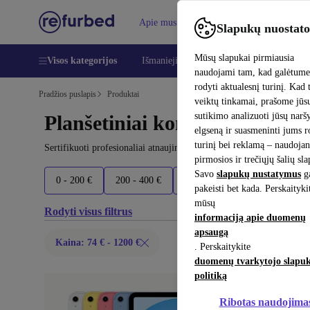
Apie mus
Pagalba
Slapukų nuostato
Mūsų slapukai pirmiausia
Visos kategorijos
Išmanieji telefonai
Nešiojamieji kompiu
naudojami tam, kad galėtum
rodyti aktualesnį turinį. Kad 
Pradžios puslapis
Produktai
veiktų tinkamai, prašome jūs
sutikimo analizuoti jūsų nar
Planšetiniai kompiuteriai:
elgseną ir suasmeninti jums 
turinį bei reklamą – naudojan
Sertifikuoti profesionaliai atnaujinti Planšetiniai kompiuteriai iki 
pirmosios ir trečiųjų šalių sl
Savo
slapukų nustatymus
ga
0 - 200 €
200 - 400 €
400 - 600 €
600 - 900 €
pakeisti bet kada. Perskaityki
mūsų
Rodyti visus filtrus
informaciją apie duomenų
apsaugą
Kaina: 74 € - 1200 €
. Perskaitykite
duomenų tvarkytojo slapu
politiką
Ribotas naudojima