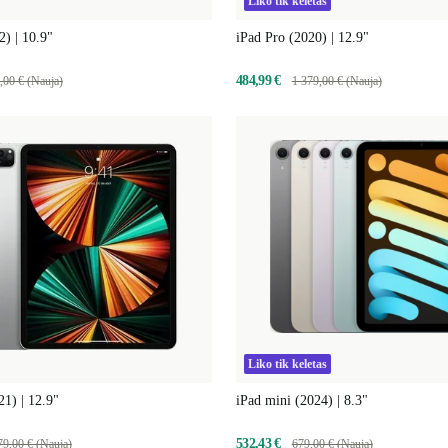
Liko tik keletas
2) | 10.9"
iPad Pro (2020) | 12.9"
484,99 €
,00 € (Nauja)
1 379,00 € (Nauja)
Liko tik keletas
21) | 12.9"
iPad mini (2024) | 8.3"
532,43 €
79,00 € (Nauja)
679,00 € (Nauja)