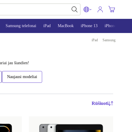
Samsung telefonai
iPad
MacBook
iPhone 13
iPhone 14
i
iPad
Samsung
riai jau šiandien!
Naujausi modeliai
Rūšiuoti