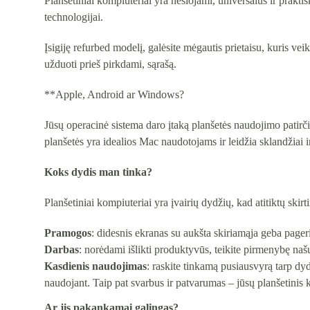
Planšetiniai kompiuteriai yra nešiojami, universalūs ir praktiš
technologijai.
Įsigiję refurbed modelį, galėsite mėgautis prietaisu, kuris v
užduoti prieš pirkdami, sąrašą.
**Apple, Android ar Windows?
Jūsų operacinė sistema daro įtaką planšetės naudojimo patirč
planšetės yra idealios Mac naudotojams ir leidžia sklandžiai in
Koks dydis man tinka?
Planšetiniai kompiuteriai yra įvairių dydžių, kad atitiktų skirt
Pramogos
: didesnis ekranas su aukšta skiriamąja geba pageri
Darbas
: norėdami išlikti produktyvūs, teikite pirmenybę našu
Kasdienis naudojimas
: raskite tinkamą pusiausvyrą tarp dyd
naudojant. Taip pat svarbus ir patvarumas – jūsų planšetinis ko
Ar jis pakankamai galingas?