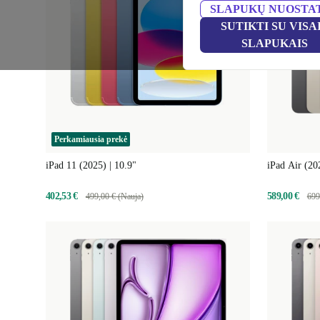
SLAPUKŲ NUOSTA
SUTIKTI SU VISA
SLAPUKAIS
Perkamiausia prekė
iPad 11 (2025) | 10.9"
iPad Air (20
402,53 €
589,00 €
499,00 € (Nauja)
699