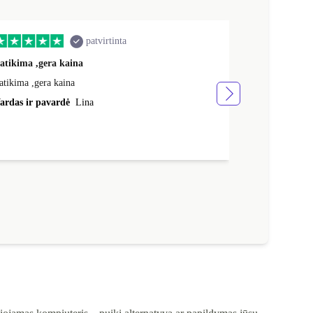
patvirtinta
atikima ,gera kaina
Greitai ,gerai
atikima ,gera kaina
Greitai ,gerai,
ardas ir pavardė
Lina
Vardas ir pav