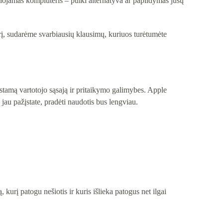
 nešiojamas kompiuteris – puiki alternatyva ar papildymas jūsų
erį, sudarėme svarbiausių klausimų, kuriuos turėtumėte
stamą vartotojo sąsają ir pritaikymo galimybes. Apple
 jau pažįstate, pradėti naudotis bus lengviau.
kurį patogu nešiotis ir kuris išlieka patogus net ilgai