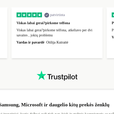
patvirtinta
Viskas labai gerai?pirkome telfona
P
Viskas labai gerai?pirkome telfona, atkeliavo per dvi
P
savaites , jokių problemu
V
Vardas ir pavardė
Otilija Kutraitė
 Samsung, Microsoft ir daugelio kitų prekės ženklų