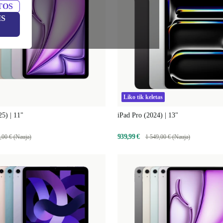
TOS
IS
Liko tik keletas
25) | 11"
iPad Pro (2024) | 13"
939,99 €
,00 € (Nauja)
1 549,00 € (Nauja)