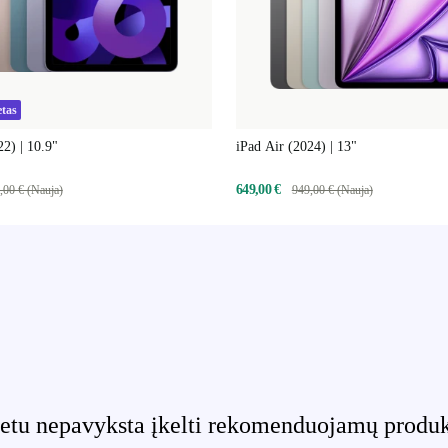
etas
22) | 10.9"
iPad Air (2024) | 13"
649,00 €
,00 € (Nauja)
949,00 € (Nauja)
etu nepavyksta įkelti rekomenduojamų produktų