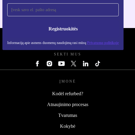
Registruokitės
REFURBED LIETUVA - RETHINK NEW.
Informaciją apie asmens duomenų naudojimą rasi mūsų
Privatumo politikoje
SEKTI MUS
ĮMONĖ
Kodėl refurbed?
Atnaujinimo procesas
Tvarumas
Kokybė