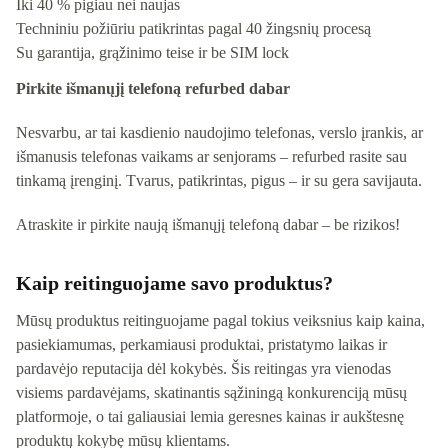
Iki 40 % pigiau nei naujas
Techniniu požiūriu patikrintas pagal 40 žingsnių procesą
Su garantija, grąžinimo teise ir be SIM lock
Pirkite išmanųjį telefoną refurbed dabar
Nesvarbu, ar tai kasdienio naudojimo telefonas, verslo įrankis, ar
išmanusis telefonas vaikams ar senjorams – refurbed rasite sau
tinkamą įrenginį. Tvarus, patikrintas, pigus – ir su gera savijauta.
Atraskite ir pirkite naują išmanųjį telefoną dabar – be rizikos!
Kaip reitinguojame savo produktus?
Mūsų produktus reitinguojame pagal tokius veiksnius kaip kaina,
pasiekiamumas, perkamiausi produktai, pristatymo laikas ir
pardavėjo reputacija dėl kokybės. Šis reitingas yra vienodas
visiems pardavėjams, skatinantis sąžiningą konkurenciją mūsų
platformoje, o tai galiausiai lemia geresnes kainas ir aukštesnę
produktų kokybę mūsų klientams.