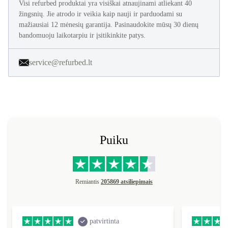
Visi refurbed produktai yra visiškai atnaujinami atliekant 40
žingsnių. Jie atrodo ir veikia kaip nauji ir parduodami su
mažiausiai 12 mėnesių garantija. Pasinaudokite mūsų 30 dienų
bandomuoju laikotarpiu ir įsitikinkite patys.
service@refurbed.lt
Puiku
Remiantis
205869 atsiliepimais
patvirtinta