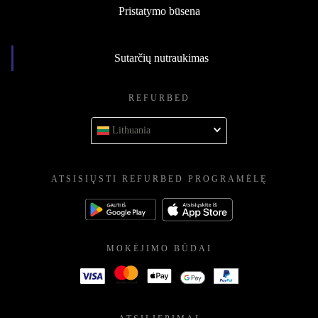
Pristatymo būsena
Sutarčių nutraukimas
REFURBED
Lithuania
ATSISIŲSTI REFURBED PROGRAMĖLĘ
MOKĖJIMO BŪDAI