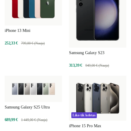
iPhone 13 Mini
252,33 €
799,00 € (Nauja)
Samsung Galaxy S23
313,39 €
949,00 € (Nauja)
Samsung Galaxy S25 Ultra
Liko tik keletas
689,99 €
1 449,00 € (Nauja)
iPhone 15 Pro Max