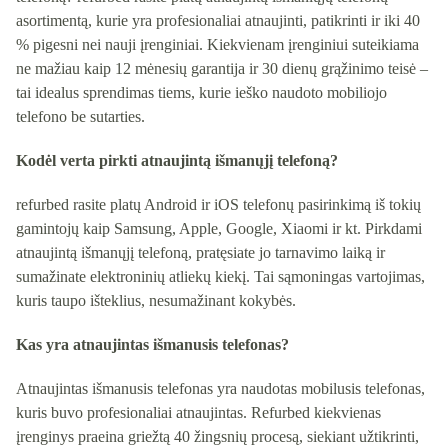
asortimentą, kurie yra profesionaliai atnaujinti, patikrinti ir iki 40
% pigesni nei nauji įrenginiai. Kiekvienam įrenginiui suteikiama
ne mažiau kaip 12 mėnesių garantija ir 30 dienų grąžinimo teisė –
tai idealus sprendimas tiems, kurie ieško naudoto mobiliojo
telefono be sutarties.
Kodėl verta pirkti atnaujintą išmanųjį telefoną?
refurbed rasite platų Android ir iOS telefonų pasirinkimą iš tokių
gamintojų kaip Samsung, Apple, Google, Xiaomi ir kt. Pirkdami
atnaujintą išmanųjį telefoną, pratęsiate jo tarnavimo laiką ir
sumažinate elektroninių atliekų kiekį. Tai sąmoningas vartojimas,
kuris taupo išteklius, nesumažinant kokybės.
Kas yra atnaujintas išmanusis telefonas?
Atnaujintas išmanusis telefonas yra naudotas mobilusis telefonas,
kuris buvo profesionaliai atnaujintas. Refurbed kiekvienas
įrenginys praeina griežtą 40 žingsnių procesą, siekiant užtikrinti,