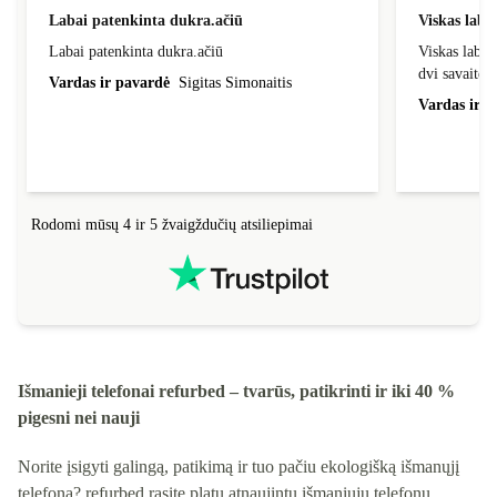
Labai patenkinta dukra.ačiū
Viskas laba
Labai patenkinta dukra.ačiū
Viskas labai
dvi savaites
Vardas ir pavardė
Sigitas Simonaitis
Vardas ir p
Rodomi mūsų 4 ir 5 žvaigždučių atsiliepimai
Išmanieji telefonai refurbed – tvarūs, patikrinti ir iki 40 %
pigesni nei nauji
Norite įsigyti galingą, patikimą ir tuo pačiu ekologišką išmanųjį
telefoną? refurbed rasite platų atnaujintų išmaniųjų telefonų