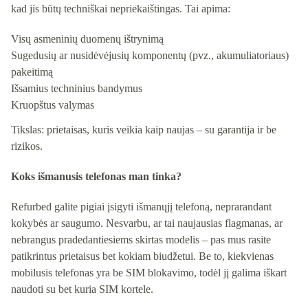
kad jis būtų techniškai nepriekaištingas. Tai apima:
Visų asmeninių duomenų ištrynimą
Sugedusių ar nusidėvėjusių komponentų (pvz., akumuliatoriaus)
pakeitimą
Išsamius techninius bandymus
Kruopštus valymas
Tikslas: prietaisas, kuris veikia kaip naujas – su garantija ir be
rizikos.
Koks išmanusis telefonas man tinka?
Refurbed galite pigiai įsigyti išmanųjį telefoną, neprarandant
kokybės ar saugumo. Nesvarbu, ar tai naujausias flagmanas, ar
nebrangus pradedantiesiems skirtas modelis – pas mus rasite
patikrintus prietaisus bet kokiam biudžetui. Be to, kiekvienas
mobilusis telefonas yra be SIM blokavimo, todėl jį galima iškart
naudoti su bet kuria SIM kortele.