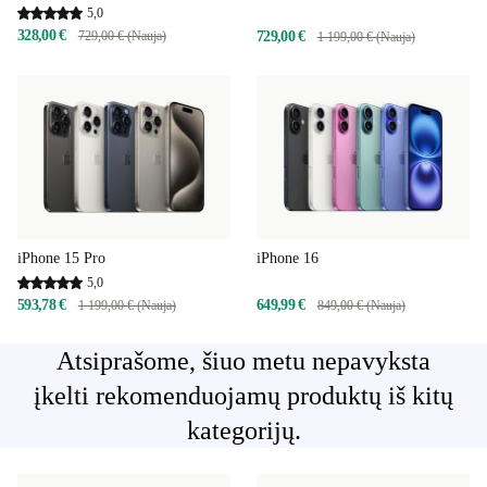
5,0
328,00 €
729,00 € (Nauja)
729,00 €
1 199,00 € (Nauja)
iPhone 15 Pro
iPhone 16
5,0
593,78 €
649,99 €
1 199,00 € (Nauja)
849,00 € (Nauja)
Atsiprašome, šiuo metu nepavyksta
įkelti rekomenduojamų produktų iš kitų
kategorijų.