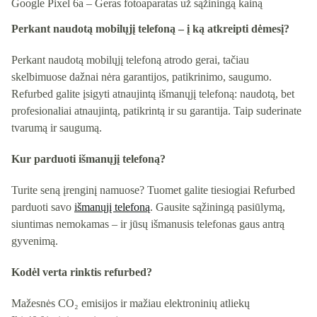
Google Pixel 6a
– Geras fotoaparatas už sąžiningą kainą
Perkant naudotą mobilųjį telefoną – į ką atkreipti dėmesį?
Perkant naudotą mobilųjį telefoną atrodo gerai, tačiau
skelbimuose dažnai nėra garantijos, patikrinimo, saugumo.
Refurbed galite įsigyti atnaujintą išmanųjį telefoną: naudotą, bet
profesionaliai atnaujintą, patikrintą ir su garantija. Taip suderinate
tvarumą ir saugumą.
Kur parduoti išmanųjį telefoną?
Turite seną įrenginį namuose? Tuomet galite tiesiogiai Refurbed
parduoti savo
išmanųjį telefoną
. Gausite sąžiningą pasiūlymą,
siuntimas nemokamas – ir jūsų išmanusis telefonas gaus antrą
gyvenimą.
Kodėl verta rinktis refurbed?
Mažesnės CO₂ emisijos ir mažiau elektroninių atliekų