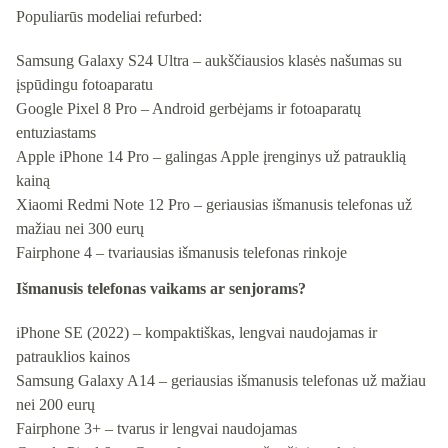
Populiarūs modeliai refurbed:
Samsung Galaxy S24 Ultra
– aukščiausios klasės našumas su
įspūdingu fotoaparatu
Google Pixel 8 Pro
– Android gerbėjams ir fotoaparatų
entuziastams
Apple iPhone 14 Pro
– galingas Apple įrenginys už patrauklią
kainą
Xiaomi Redmi Note 12 Pro
– geriausias išmanusis telefonas už
mažiau nei 300 eurų
Fairphone 4
– tvariausias išmanusis telefonas rinkoje
Išmanusis telefonas vaikams ar senjorams?
iPhone SE (2022)
– kompaktiškas, lengvai naudojamas ir
patrauklios kainos
Samsung Galaxy A14
– geriausias išmanusis telefonas už mažiau
nei 200 eurų
Fairphone 3+
– tvarus ir lengvai naudojamas