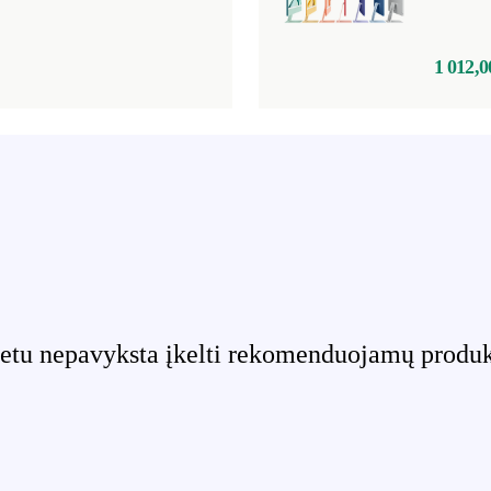
1 012,0
etu nepavyksta įkelti rekomenduojamų produktų