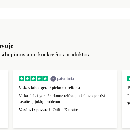
uvoje
siliepimus apie konkrečius produktus.
patvirtinta
Viskas labai gerai?pirkome telfona
P
Viskas labai gerai?pirkome telfona, atkeliavo per dvi
P
savaites , jokių problemu
V
Vardas ir pavardė
Otilija Kutraitė