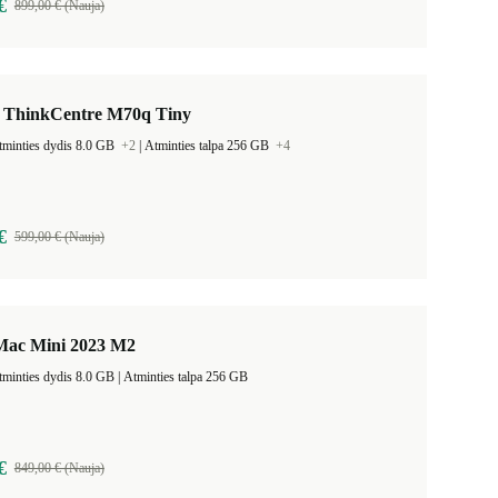
€
899,00 € (Nauja)
 ThinkCentre M70q Tiny
tminties dydis 8.0 GB
+2
|
Atminties talpa 256 GB
+4
€
599,00 € (Nauja)
Mac Mini 2023 M2
Darbinės atminties dydis 8.0 GB |
Atminties talpa 256 GB
€
849,00 € (Nauja)