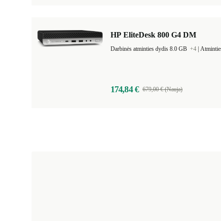
HP EliteDesk 800 G4 DM
Darbinės atminties dydis 8.0 GB
+4
|
Atmintie
174,84 €
679,00 € (Nauja)