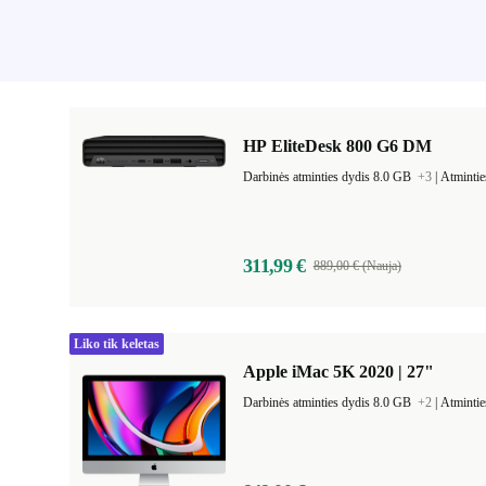
HP EliteDesk 800 G6 DM
Darbinės atminties dydis 8.0 GB
+3
|
Atmintie
311,99 €
889,00 € (Nauja)
Liko tik keletas
Apple iMac 5K 2020 | 27"
Darbinės atminties dydis 8.0 GB
+2
|
Atmintie