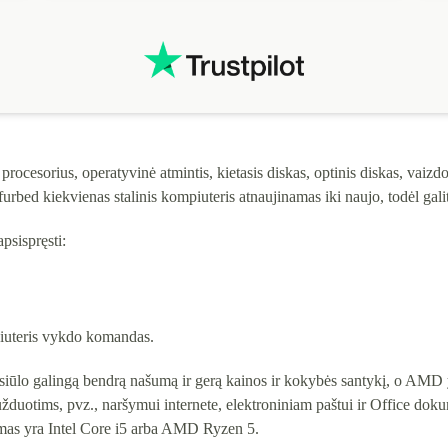
procesorius, operatyvinė atmintis, kietasis diskas, optinis diskas, vaizdo
urbed kiekvienas stalinis kompiuteris atnaujinamas iki naujo, todėl galit
psispręsti:
piuteris vykdo komandas.
 siūlo galingą bendrą našumą ir gerą kainos ir kokybės santykį, o AMD 
duotims, pvz., naršymui internete, elektroniniam paštui ir Office dok
imas yra Intel Core i5 arba AMD Ryzen 5.