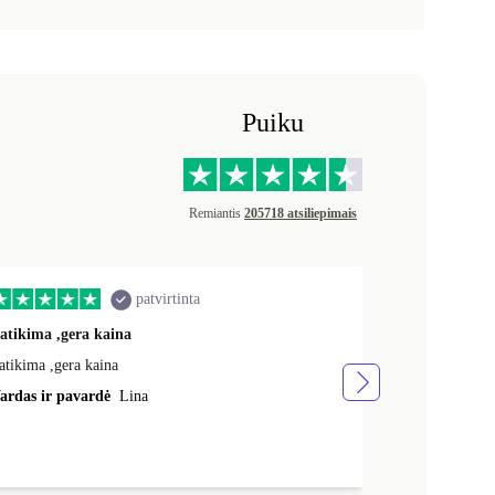
Puiku
Remiantis
205718 atsiliepimais
patvirtinta
atikima ,gera kaina
Greitai ,gerai
atikima ,gera kaina
Greitai ,gerai,
ardas ir pavardė
Lina
Vardas ir pav