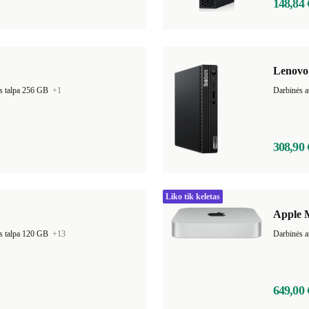
148,84 
Lenovo
s talpa 256 GB
+1
Darbinės a
308,90 
Liko tik keletas
Apple 
s talpa 120 GB
+13
649,00 