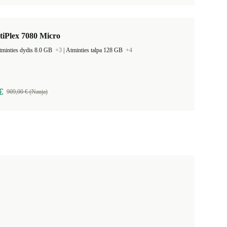
tiPlex 7080 Micro
tminties dydis 8.0 GB
+3
|
Atminties talpa 128 GB
+4
€
909,00 € (Nauja)