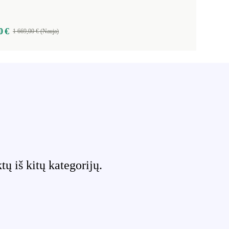
0 €
1 669,00 € (Nauja)
 iš kitų kategorijų.