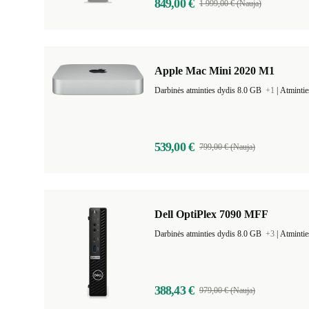
849,00 €
1 999,00 € (Nauja)
Apple Mac Mini 2020 M1
Darbinės atminties dydis 8.0 GB
+1
|
Atmintie
539,00 €
799,00 € (Nauja)
Dell OptiPlex 7090 MFF
Darbinės atminties dydis 8.0 GB
+3
|
Atmintie
388,43 €
979,00 € (Nauja)