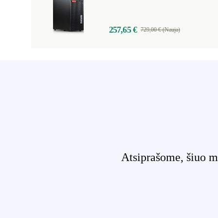
257,65 €
729,00 € (Nauja)
Atsiprašome, šiuo m