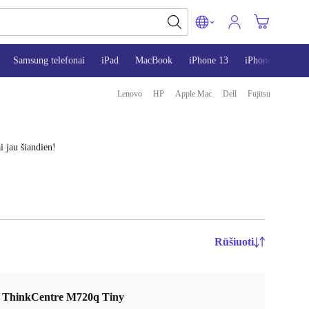
Samsung telefonai
iPad
MacBook
iPhone 13
iPhone 14
i
Lenovo
HP
Apple Mac
Dell
Fujitsu
i jau šiandien!
Rūšiuoti
 ThinkCentre M720q Tiny