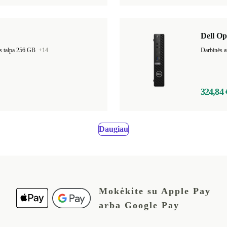
Dell Op
s talpa 256 GB
+14
Darbinės a
324,84 
Daugiau
Mokėkite su Apple Pay
arba Google Pay