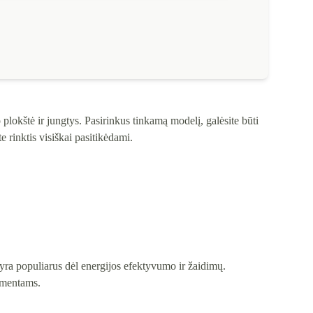
 plokštė ir jungtys. Pasirinkus tinkamą modelį, galėsite būti
e rinktis visiškai pasitikėdami.
yra populiarus dėl energijos efektyvumo ir žaidimų.
umentams.