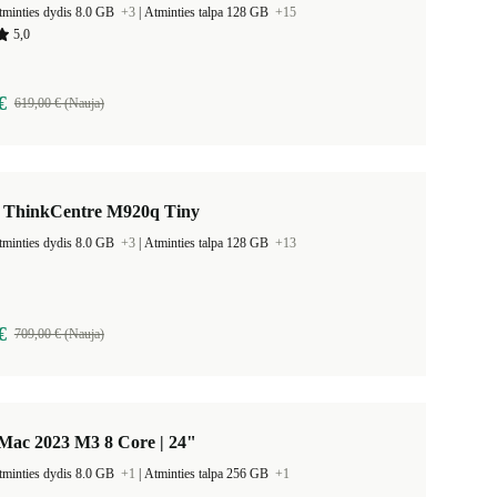
tminties dydis 8.0 GB
+3
|
Atminties talpa 128 GB
+15
5,0
€
619,00 € (Nauja)
 ThinkCentre M920q Tiny
tminties dydis 8.0 GB
+3
|
Atminties talpa 128 GB
+13
€
709,00 € (Nauja)
Mac 2023 M3 8 Core | 24"
tminties dydis 8.0 GB
+1
|
Atminties talpa 256 GB
+1