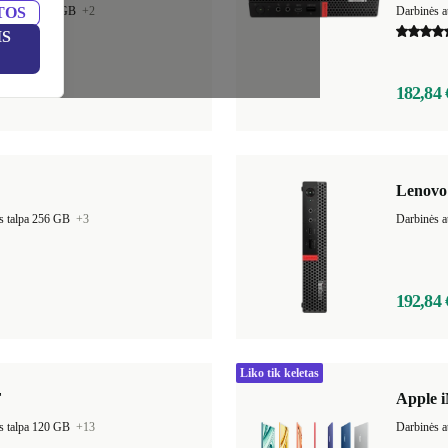
TOS
ies talpa 512 GB
+2
Darbinės a
IS
182,84 
Lenovo
s talpa 256 GB
+3
Darbinės a
192,84 
Liko tik keletas
F
Apple i
s talpa 120 GB
+13
Darbinės a