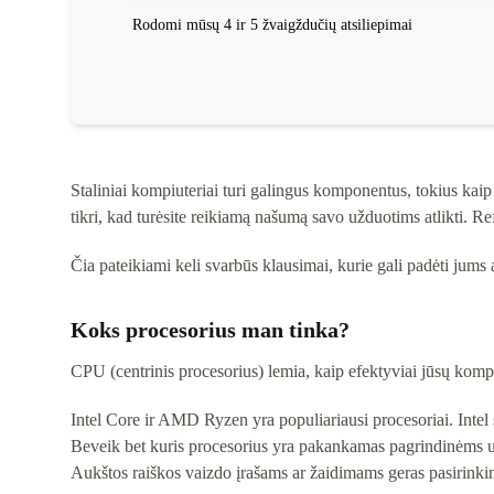
Rodomi mūsų 4 ir 5 žvaigždučių atsiliepimai
Staliniai kompiuteriai turi galingus komponentus, tokius kaip 
tikri, kad turėsite reikiamą našumą savo užduotims atlikti. Ref
Čia pateikiami keli svarbūs klausimai, kurie gali padėti jums a
Koks procesorius man tinka?
CPU (centrinis procesorius) lemia, kaip efektyviai jūsų kom
Intel Core ir AMD Ryzen yra populiariausi procesoriai. Intel
Beveik bet kuris procesorius yra pakankamas pagrindinėms už
Aukštos raiškos vaizdo įrašams ar žaidimams geras pasirink