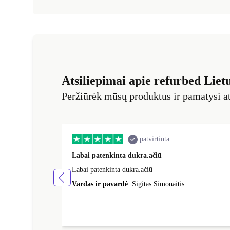
Atsiliepimai apie refurbed Liet
Peržiūrėk mūsų produktus ir pamatysi at
patvirtinta
Labai patenkinta dukra.ačiū
Labai patenkinta dukra.ačiū
Vardas ir pavardė
Sigitas Simonaitis