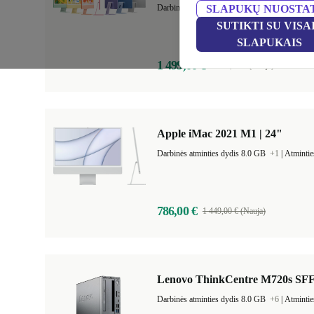
Darbinės atminties dydis 16.0 GB
SLAPUKŲ NUOSTA
+1
|
Atmint
SUTIKTI SU VISA
SLAPUKAIS
1 499,00 €
2 219,00 € (Nauja)
Apple iMac 2021 M1 | 24"
Darbinės atminties dydis 8.0 GB
+1
|
Atmintie
786,00 €
1 449,00 € (Nauja)
Lenovo ThinkCentre M720s SF
Darbinės atminties dydis 8.0 GB
+6
|
Atmintie