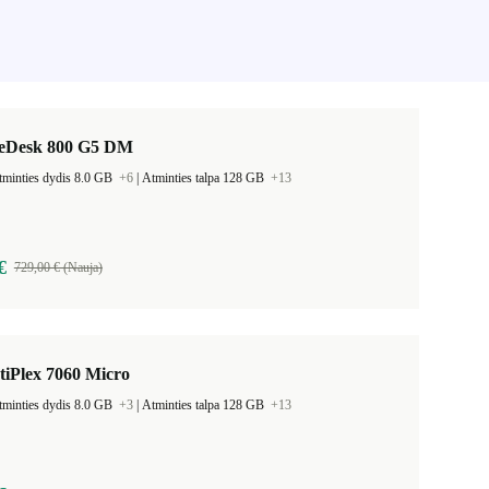
teDesk 800 G5 DM
tminties dydis 8.0 GB
+6
|
Atminties talpa 128 GB
+13
€
729,00 € (Nauja)
tiPlex 7060 Micro
tminties dydis 8.0 GB
+3
|
Atminties talpa 128 GB
+13