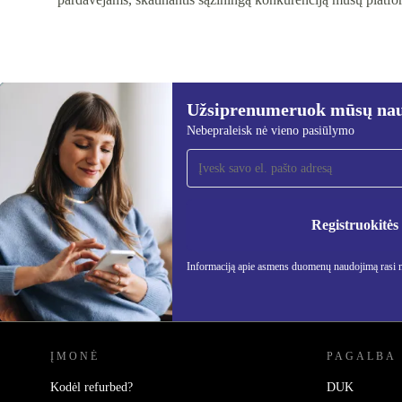
Užsiprenumeruok mūsų nauj
Nebepraleisk nė vieno pasiūlymo
Užsiprenumeruok mūsų
naujienlaiškį!
Nebepraleisk nė vieno pasiūlymo.
Informa
Registruokitės
Privatu
Informaciją apie asmens duomenų naudojimą rasi
REFURBED LIETUVA - RETHINK NEW.
ĮMONĖ
PAGALBA
Kodėl refurbed?
DUK