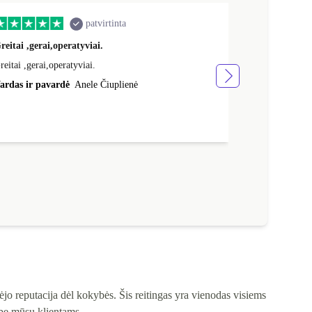
patvirtinta
reitai ,gerai,operatyviai.
Veikia puikia
reitai ,gerai,operatyviai.
Veikia puikiai,
ardas ir pavardė
Anele Čiuplienė
Vardas ir pav
jo reputacija dėl kokybės. Šis reitingas yra vienodas visiems
ybę mūsų klientams.