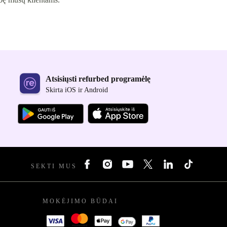
Atsisiųsti refurbed programėlę
Skirta iOS ir Android
SEKTI MUS
MOKĖJIMO BŪDAI