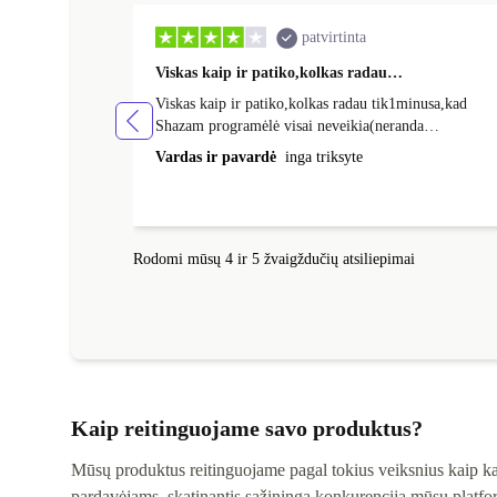
patvirtinta
Viskas kaip ir patiko,kolkas radau…
Viskas kaip ir patiko,kolkas radau tik1minusa,kad
Shazam programėlė visai neveikia(neranda
muzikos),šituo dalyku visai nusivyliau.
Vardas ir pavardė
inga triksyte
Rodomi mūsų 4 ir 5 žvaigždučių atsiliepimai
Kaip reitinguojame savo produktus?
Mūsų produktus reitinguojame pagal tokius veiksnius kaip kai
pardavėjams, skatinantis sąžiningą konkurenciją mūsų platfor