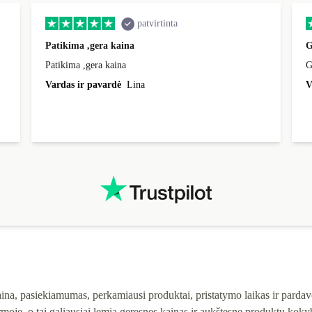
patvirtinta
Patikima ,gera kaina
G
Patikima ,gera kaina
G
Vardas ir pavardė
Lina
V
na, pasiekiamumas, perkamiausi produktai, pristatymo laikas ir pardavė
moje, o tai galiausiai lemia geresnes kainas ir aukštesnę produktų kok