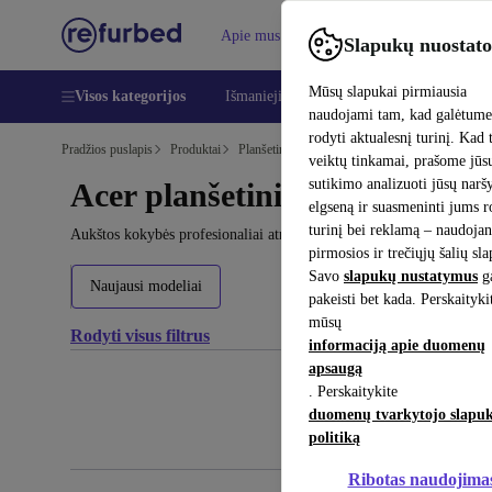
Apie mus
Pagalba
Slapukų nuostato
Mūsų slapukai pirmiausia
Visos kategorijos
Išmanieji telefonai
Nešiojamieji kompiu
naudojami tam, kad galėtum
rodyti aktualesnį turinį. Kad 
Pradžios puslapis
Produktai
Planšetiniai kompiuteriai
veiktų tinkamai, prašome jūs
sutikimo analizuoti jūsų nar
Acer planšetiniai kompiuteria
elgseną ir suasmeninti jums 
turinį bei reklamą – naudojan
Aukštos kokybės profesionaliai atnaujinti Acer planšetiniai kompiut
pirmosios ir trečiųjų šalių sl
Savo
slapukų nustatymus
ga
Naujausi modeliai
pakeisti bet kada. Perskaityki
mūsų
Rodyti visus filtrus
informaciją apie duomenų
apsaugą
. Perskaitykite
duomenų tvarkytojo slapu
politiką
Ribotas naudojima