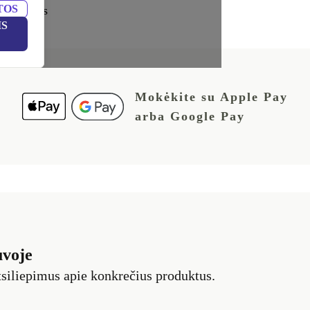
TOS
kriterijus
IS
Mokėkite su Apple Pay
arba Google Pay
uvoje
siliepimus apie konkrečius produktus.