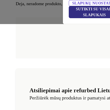
SLAPUKŲ NUOSTA
Deja, neradome produkto, atitinkančio tavo paieškos 
SUTIKTI SU VISA
SLAPUKAIS
Atsiliepimai apie refurbed Liet
Peržiūrėk mūsų produktus ir pamatysi at