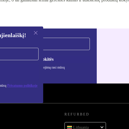
ienlaiškį!
Registruokitės
ciją apie asmens duomenų naudojimą rasi mūsų
mo politikoje
.
 mūsų
Privatumo politikoje
REFURBED
Lithuania