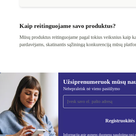
Kaip reitinguojame savo produktus?
Mūsų produktus reitinguojame pagal tokius veiksnius kaip kai
pardavėjams, skatinantis sąžiningą konkurenciją mūsų platfor
Užsiprenumeruok mūsų nauj
Nebepraleisk nė vieno pasiūlymo
Užsiprenumeruok mūsų
naujienlaiškį!
Nebepraleisk nė vieno pasiūlymo.
Informa
Privatu
Registruokitės
Informaciją apie asmens duomenų naudojimą rasi