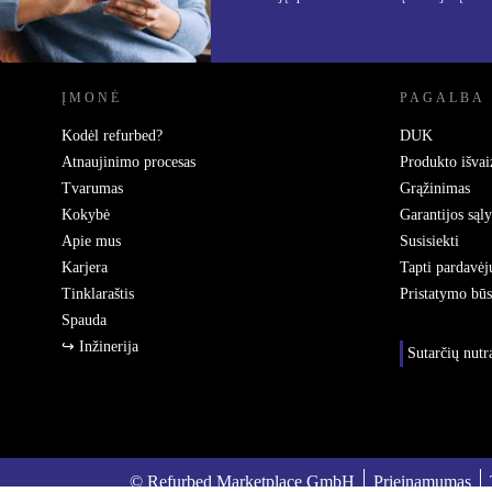
REFURBED LIETUVA - RETHINK NEW.
ĮMONĖ
PAGALBA
Kodėl refurbed?
DUK
Atnaujinimo procesas
Produkto išvai
Tvarumas
Grąžinimas
Kokybė
Garantijos sąl
Apie mus
Susisiekti
Karjera
Tapti pardavėj
Tinklaraštis
Pristatymo bū
Spauda
↪ Inžinerija
Sutarčių nut
© Refurbed Marketplace GmbH
Prieinamumas