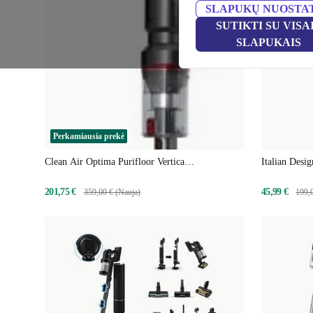
SLAPUKŲ NUOSTA
SUTIKTI SU VISA
SLAPUKAIS
Perkamiausia prekė
Clean Air Optima Purifloor Vertica
Italian Desi
Akumuliatorinis rankinis dulkių siurblys
201,75 €
45,99 €
359,00 € (Nauja)
199,