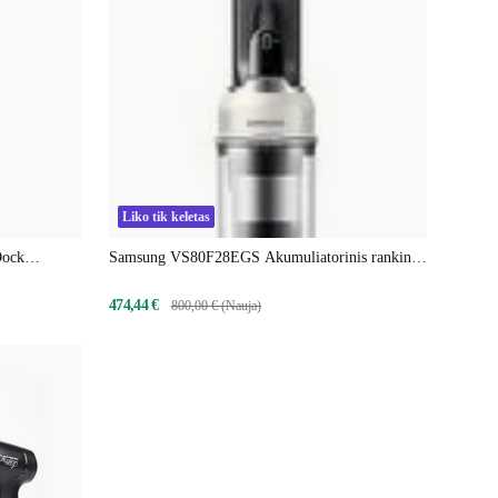
Liko tik keletas
Dock
Samsung VS80F28EGS Akumuliatorinis rankinis
lys įsk.
dulkių siurblys
474,44 €
800,00 € (Nauja)