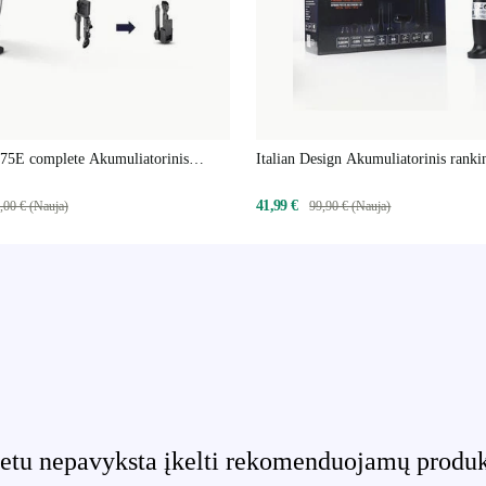
 75E complete Akumuliatorinis
Italian Design Akumuliatorinis ranki
ių siurblys
siurblys
41,99 €
,00 € (Nauja)
99,90 € (Nauja)
etu nepavyksta įkelti rekomenduojamų produktų