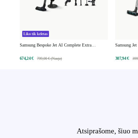
Liko tik keletas
Samsung Bespoke Jet AI Complete Extra
Samsung Jet
akumuliatorinis rankinis dulkių siurblys
rankinis dulk
674,24 €
307,94 €
799,00 € (Nauja)
399
Atsiprašome, šiuo m