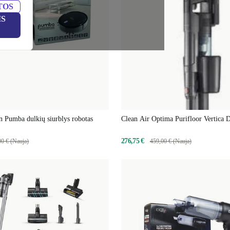
TOS
IS
gn Pumba dulkių siurblys robotas
Clean Air Optima Purifloor Vertica 
Akumuliatorinis rankinis dulkių siurb
dulkių nusiurbimo stotelę
276,75 €
00 € (Nauja)
459,00 € (Nauja)