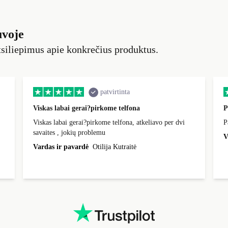
uvoje
siliepimus apie konkrečius produktus.
patvirtinta
Viskas labai gerai?pirkome telfona
P
Viskas labai gerai?pirkome telfona, atkeliavo per dvi
P
savaites , jokių problemu
V
Vardas ir pavardė
Otilija Kutraitė