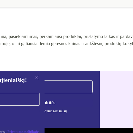
na, pasiekiamumas, perkamiausi produktai, pristatymo laikas ir pardavė
moje, o tai galiausiai lemia geresnes kainas ir aukštesnę produktų kok
ienlaiškį!
Registruokitės
ciją apie asmens duomenų naudojimą rasi mūsų
mo politikoje
.
 mūsų
Privatumo politikoje