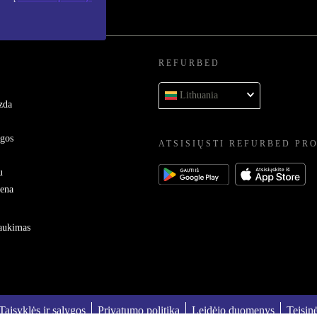
REFURBED
Lithuania
zda
ygos
ATSISIŲSTI REFURBED PR
u
sena
raukimas
Taisyklės ir sąlygos
Privatumo politika
Leidėjo duomenys
Teisin