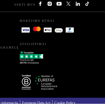
SEKTI MUS
MOKĖJIMO BŪDAI
ATSILIEPIMAI
OGRAMĖLĘ
Trustpilot
TrustScore
4.6
205792
Atsiliepimai
ė informacija
European Data Act
Cookie Policy