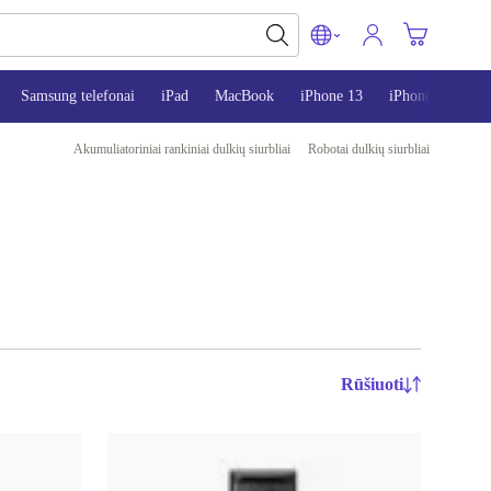
Samsung telefonai
iPad
MacBook
iPhone 13
iPhone 14
i
Akumuliatoriniai rankiniai dulkių siurbliai
Robotai dulkių siurbliai
Rūšiuoti