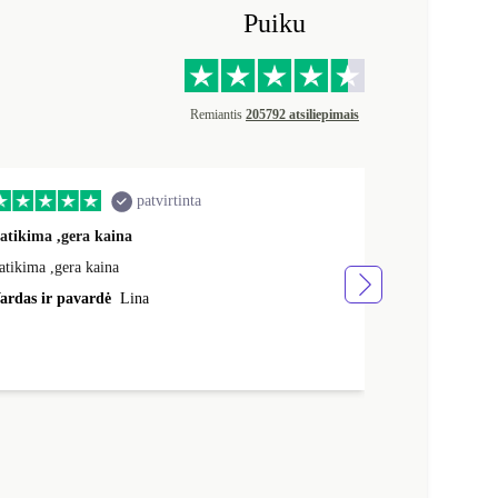
Puiku
Remiantis
205792 atsiliepimais
patvirtinta
atikima ,gera kaina
Greitai ,gerai
atikima ,gera kaina
Greitai ,gerai,
ardas ir pavardė
Lina
Vardas ir pav