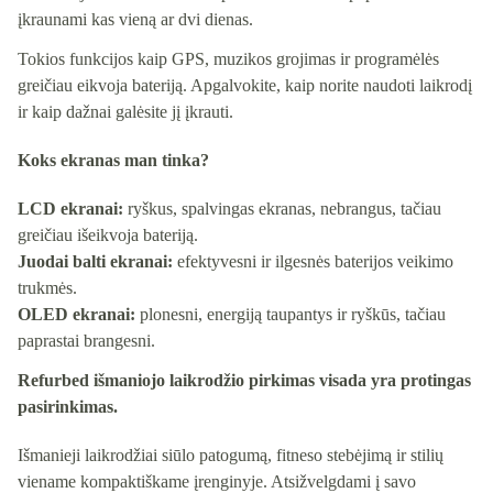
įkraunami kas vieną ar dvi dienas.
Tokios funkcijos kaip GPS, muzikos grojimas ir programėlės
greičiau eikvoja bateriją. Apgalvokite, kaip norite naudoti laikrodį
ir kaip dažnai galėsite jį įkrauti.
Koks ekranas man tinka?
LCD ekranai:
ryškus, spalvingas ekranas, nebrangus, tačiau
greičiau išeikvoja bateriją.
Juodai balti ekranai:
efektyvesni ir ilgesnės baterijos veikimo
trukmės.
OLED ekranai:
plonesni, energiją taupantys ir ryškūs, tačiau
paprastai brangesni.
Refurbed išmaniojo laikrodžio pirkimas visada yra protingas
pasirinkimas.
Išmanieji laikrodžiai siūlo patogumą, fitneso stebėjimą ir stilių
viename kompaktiškame įrenginyje. Atsižvelgdami į savo