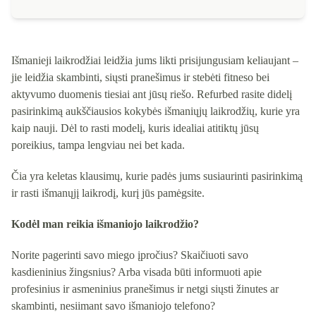
Išmanieji laikrodžiai leidžia jums likti prisijungusiam keliaujant –
jie leidžia skambinti, siųsti pranešimus ir stebėti fitneso bei
aktyvumo duomenis tiesiai ant jūsų riešo. Refurbed rasite didelį
pasirinkimą aukščiausios kokybės išmaniųjų laikrodžių, kurie yra
kaip nauji. Dėl to rasti modelį, kuris idealiai atitiktų jūsų
poreikius, tampa lengviau nei bet kada.
Čia yra keletas klausimų, kurie padės jums susiaurinti pasirinkimą
ir rasti išmanųjį laikrodį, kurį jūs pamėgsite.
Kodėl man reikia išmaniojo laikrodžio?
Norite pagerinti savo miego įpročius? Skaičiuoti savo
kasdieninius žingsnius? Arba visada būti informuoti apie
profesinius ir asmeninius pranešimus ir netgi siųsti žinutes ar
skambinti, nesiimant savo išmaniojo telefono?