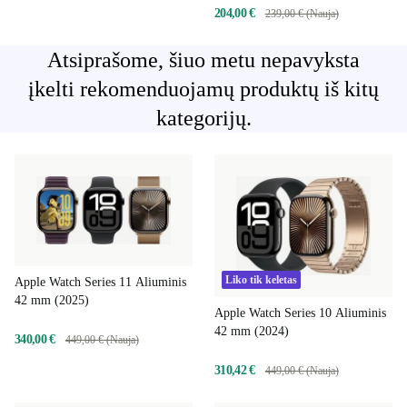
204,00 €
239,00 € (Nauja)
Atsiprašome, šiuo metu nepavyksta
įkelti rekomenduojamų produktų iš kitų
kategorijų.
Liko tik keletas
Apple Watch Series 11 Aliuminis
42 mm (2025)
Apple Watch Series 10 Aliuminis
42 mm (2024)
340,00 €
449,00 € (Nauja)
310,42 €
449,00 € (Nauja)