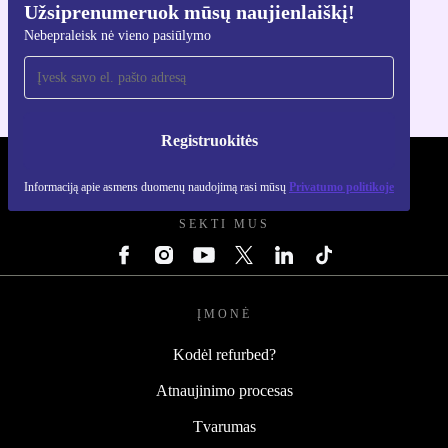
Užsiprenumeruok mūsų naujienlaiškį!
Atsisiųsti refurbed programėlę
Nebepraleisk nė vieno pasiūlymo
Skirta iOS ir Android
Registruokitės
REFURBED LIETUVA - RETHINK NEW.
Informaciją apie asmens duomenų naudojimą rasi mūsų
Privatumo politikoje
SEKTI MUS
ĮMONĖ
Kodėl refurbed?
Atnaujinimo procesas
Tvarumas