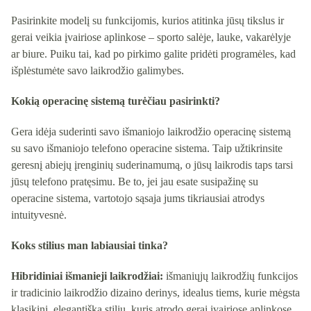
Pasirinkite modelį su funkcijomis, kurios atitinka jūsų tikslus ir
gerai veikia įvairiose aplinkose – sporto salėje, lauke, vakarėlyje
ar biure. Puiku tai, kad po pirkimo galite pridėti programėles, kad
išplėstumėte savo laikrodžio galimybes.
Kokią operacinę sistemą turėčiau pasirinkti?
Gera idėja suderinti savo išmaniojo laikrodžio operacinę sistemą
su savo išmaniojo telefono operacine sistema. Taip užtikrinsite
geresnį abiejų įrenginių suderinamumą, o jūsų laikrodis taps tarsi
jūsų telefono pratęsimu. Be to, jei jau esate susipažinę su
operacine sistema, vartotojo sąsaja jums tikriausiai atrodys
intuityvesnė.
Koks stilius man labiausiai tinka?
Hibridiniai išmanieji laikrodžiai:
išmaniųjų laikrodžių funkcijos
ir tradicinio laikrodžio dizaino derinys, idealus tiems, kurie mėgsta
klasikinį, elegantišką stilių, kuris atrodo gerai įvairiose aplinkose.