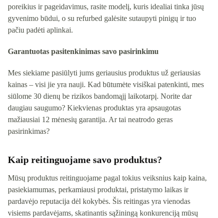
poreikius ir pageidavimus, rasite modelį, kuris idealiai tinka jūsų
gyvenimo būdui, o su refurbed galėsite sutaupyti pinigų ir tuo
pačiu padėti aplinkai.
Garantuotas pasitenkinimas savo pasirinkimu
Mes siekiame pasiūlyti jums geriausius produktus už geriausias
kainas – visi jie yra nauji. Kad būtumėte visiškai patenkinti, mes
siūlome 30 dienų be rizikos bandomąjį laikotarpį. Norite dar
daugiau saugumo? Kiekvienas produktas yra apsaugotas
mažiausiai 12 mėnesių garantija. Ar tai neatrodo geras
pasirinkimas?
Kaip reitinguojame savo produktus?
Mūsų produktus reitinguojame pagal tokius veiksnius kaip kaina,
pasiekiamumas, perkamiausi produktai, pristatymo laikas ir
pardavėjo reputacija dėl kokybės. Šis reitingas yra vienodas
visiems pardavėjams, skatinantis sąžiningą konkurenciją mūsų