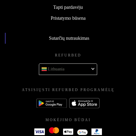
Tapti pardavėju
Pristatymo būsena
Sutarčių nutraukimas
REFURBED
Lithuania
ATSISIŲSTI REFURBED PROGRAMĖLĘ
MOKĖJIMO BŪDAI