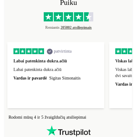
Puiku
Remiantis
205802 atsiliepimais
patvirtinta
Labai patenkinta dukra.ačiū
Viskas laba
Labai patenkinta dukra.ačiū
Viskas labai
dvi savaites
Vardas ir pavardė
Sigitas Simonaitis
Vardas ir p
Rodomi mūsų 4 ir 5 žvaigždučių atsiliepimai