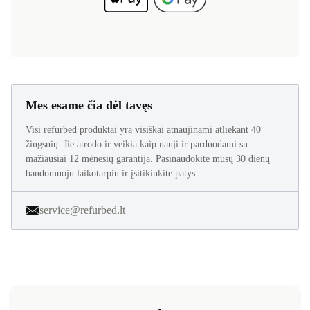
Mes esame čia dėl tavęs
Visi refurbed produktai yra visiškai atnaujinami atliekant 40
žingsnių. Jie atrodo ir veikia kaip nauji ir parduodami su
mažiausiai 12 mėnesių garantija. Pasinaudokite mūsų 30 dienų
bandomuoju laikotarpiu ir įsitikinkite patys.
service@refurbed.lt