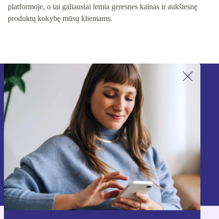
platformoje, o tai galiausiai lemia geresnes kainas ir aukštesnę
produktų kokybę mūsų klientams.
Užsiprenumeruok mūsų naujienlaiškį!
Nebepraleisk nė vieno pasiūlymo.
Registruokitės
Informaciją apie asmens duomenų naudojimą rasi mūsų
Privatumo politikoje
.