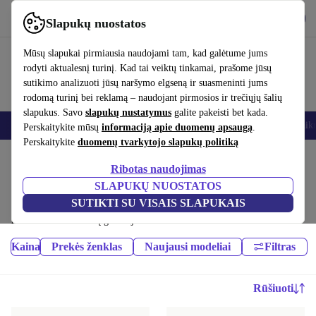
Atsisiųsti programėlę
Atsisiųsti
Slapukų nuostatos
Naudok refurbed greitai ir paprastai
Mūsų slapukai pirmiausia naudojami tam, kad galėtume jums
rodyti aktualesnį turinį. Kad tai veiktų tinkamai, prašome jūsų
sutikimo analizuoti jūsų naršymo elgseną ir suasmeninti jums
rodomą turinį bei reklamą – naudojant pirmosios ir trečiųjų šalių
slapukus. Savo
slapukų nustatymus
galite pakeisti bet kada.
Išmanieji telefonai
Nešiojamieji kompiuteriai
Planšetės
Išmanieji laik
Perskaitykite mūsų
informaciją apie duomenų apsaugą
.
Perskaitykite
duomenų tvarkytojo slapukų politiką
Pradžios puslapis
Produktai
Ribotas naudojimas
Išmanieji laikrodžiai:
SLAPUKŲ NUOSTATOS
SUTIKTI SU VISAIS SLAPUKAIS
Atnaujinti išmanieji laikrodžiai – pigiau nei nauji, geriau nei naudoti,
mažiausiai 12 mėnesių garantija
Kaina
Prekės ženklas
Naujausi modeliai
Filtras
Rūšiuoti