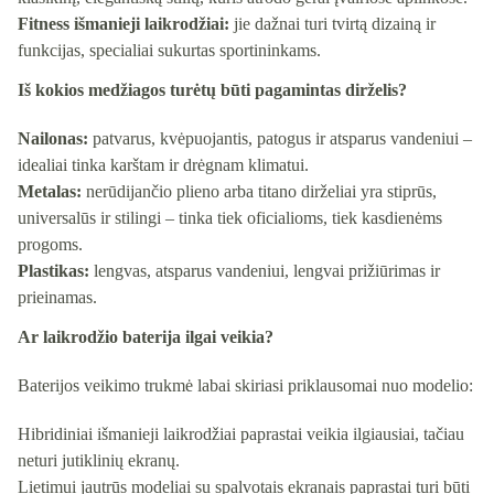
Fitness išmanieji laikrodžiai:
jie dažnai turi tvirtą dizainą ir
funkcijas, specialiai sukurtas sportininkams.
Iš kokios medžiagos turėtų būti pagamintas dirželis?
Nailonas:
patvarus, kvėpuojantis, patogus ir atsparus vandeniui –
idealiai tinka karštam ir drėgnam klimatui.
Metalas:
nerūdijančio plieno arba titano dirželiai yra stiprūs,
universalūs ir stilingi – tinka tiek oficialioms, tiek kasdienėms
progoms.
Plastikas:
lengvas, atsparus vandeniui, lengvai prižiūrimas ir
prieinamas.
Ar laikrodžio baterija ilgai veikia?
Baterijos veikimo trukmė labai skiriasi priklausomai nuo modelio:
Hibridiniai išmanieji laikrodžiai paprastai veikia ilgiausiai, tačiau
neturi jutiklinių ekranų.
Lietimui jautrūs modeliai su spalvotais ekranais paprastai turi būti