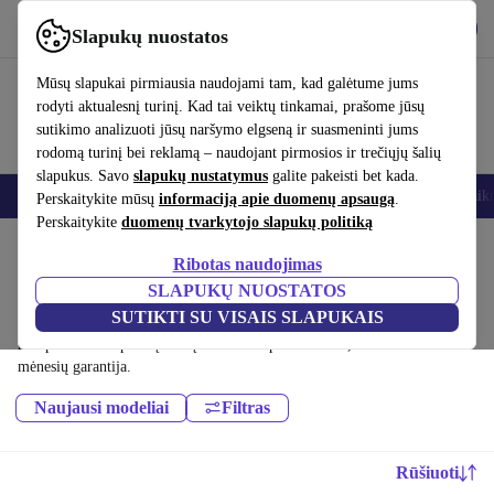
Atsisiųsti programėlę
Atsisiųsti
Slapukų nuostatos
Naudok refurbed greitai ir paprastai
Mūsų slapukai pirmiausia naudojami tam, kad galėtume jums
rodyti aktualesnį turinį. Kad tai veiktų tinkamai, prašome jūsų
sutikimo analizuoti jūsų naršymo elgseną ir suasmeninti jums
rodomą turinį bei reklamą – naudojant pirmosios ir trečiųjų šalių
slapukus. Savo
slapukų nustatymus
galite pakeisti bet kada.
Išmanieji telefonai
Nešiojamieji kompiuteriai
Planšetės
Išmanieji laik
Perskaitykite mūsų
informaciją apie duomenų apsaugą
.
Perskaitykite
duomenų tvarkytojo slapukų politiką
Pradžios puslapis
Produktai
Planšetiniai kompiuteriai
Ribotas naudojimas
Microsoft planšetiniai kompiuteriai:
SLAPUKŲ NUOSTATOS
SUTIKTI SU VISAIS SLAPUKAIS
Aukštos kokybės profesionaliai atnaujinti Microsoft planšetiniai
kompiuteriai už puikią kainą. Tvaresnis pasirinkimas, su mažiausiai 12
mėnesių garantija.
Naujausi modeliai
Filtras
Rūšiuoti