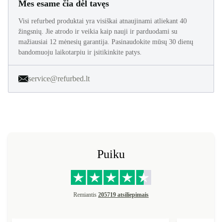
Mes esame čia dėl tavęs
Visi refurbed produktai yra visiškai atnaujinami atliekant 40
žingsnių. Jie atrodo ir veikia kaip nauji ir parduodami su
mažiausiai 12 mėnesių garantija. Pasinaudokite mūsų 30 dienų
bandomuoju laikotarpiu ir įsitikinkite patys.
service@refurbed.lt
Puiku
Remiantis
205719 atsiliepimais