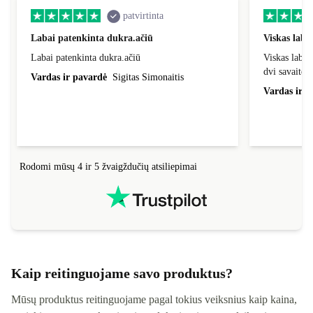
patvirtinta
Labai patenkinta dukra.ačiū
Viskas laba
Labai patenkinta dukra.ačiū
Viskas labai
dvi savaites
Vardas ir pavardė
Sigitas Simonaitis
Vardas ir p
Rodomi mūsų 4 ir 5 žvaigždučių atsiliepimai
Kaip reitinguojame savo produktus?
Mūsų produktus reitinguojame pagal tokius veiksnius kaip kaina,