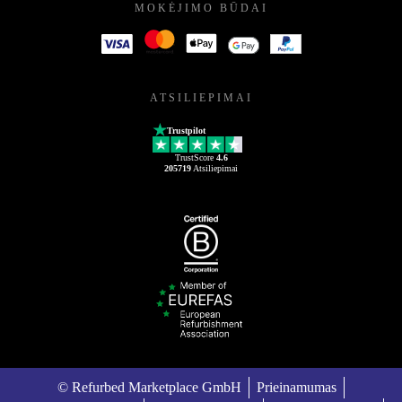
MOKĖJIMO BŪDAI
ATSILIEPIMAI
Trustpilot
TrustScore
4.6
205719
Atsiliepimai
© Refurbed Marketplace GmbH
Prieinamumas