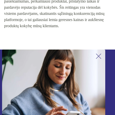
pasiekiamumas, perkamiausi produktai, pristatymo laikas ir
pardavėjo reputacija dėl kokybės. Šis reitingas yra vienodas
visiems pardavėjams, skatinantis sąžiningą konkurenciją mūsų
platformoje, o tai galiausiai lemia geresnes kainas ir aukštesnę
produktų kokybę mūsų klientams.
Užsiprenumeruok mūsų naujienlaiškį!
Nebepraleisk nė vieno pasiūlymo.
Registruokitės
Informaciją apie asmens duomenų naudojimą rasi mūsų
Privatumo politikoje
.