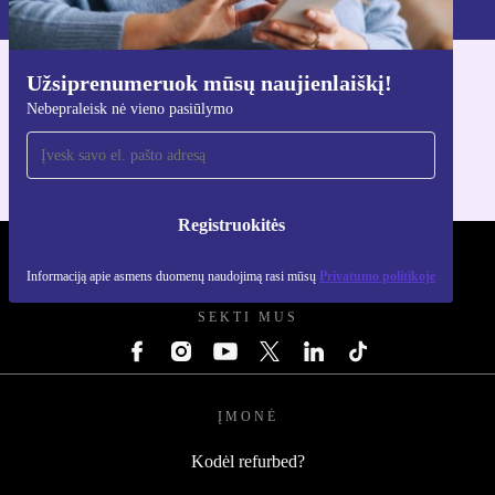
Užsiprenumeruok mūsų naujienlaiškį!
Atsisiųsti refurbed programėlę
Nebepraleisk nė vieno pasiūlymo
Skirta iOS ir Android
Registruokitės
REFURBED LIETUVA - RETHINK NEW.
Informaciją apie asmens duomenų naudojimą rasi mūsų
Privatumo politikoje
SEKTI MUS
ĮMONĖ
Kodėl refurbed?