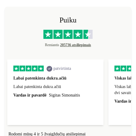
Puiku
Remiantis
205736 atsiliepimais
patvirtinta
Labai patenkinta dukra.ačiū
Viskas laba
Labai patenkinta dukra.ačiū
Viskas labai
dvi savaites
Vardas ir pavardė
Sigitas Simonaitis
Vardas ir p
Rodomi mūsų 4 ir 5 žvaigždučių atsiliepimai