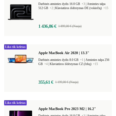
Darbinės atminties dydis 16.0 GB
+3
|
Atminties talpa
512 GB
+2
|
Klaviatūros išdėstymas DE (vokiečių)
+15
1 436,86 €
1 899,00 € (Nauja)
Liko tik keletas
Apple MacBook Air 2020 | 13.3"
Darbinės atminties dydis 8.0 GB
+1
|
Atminties talpa 256
GB
+4
|
Klaviatūros išdėstymas CZ (čekų)
+15
355,61 €
1 199,00 € (Nauja)
Liko tik keletas
Apple MacBook Pro 2023 M2 | 16.2"
Darbinės atminties dydis 16.0 GB
+3
|
Atminties talpa