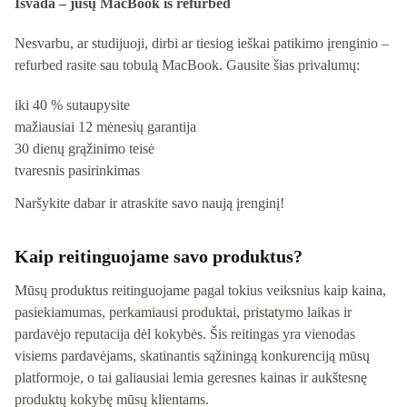
Išvada – jūsų MacBook iš refurbed
Nesvarbu, ar studijuoji, dirbi ar tiesiog ieškai patikimo įrenginio –
refurbed rasite sau tobulą MacBook. Gausite šias privalumų:
iki 40 % sutaupysite
mažiausiai 12 mėnesių garantija
30 dienų grąžinimo teisė
tvaresnis pasirinkimas
Naršykite dabar ir atraskite savo naują įrenginį!
Kaip reitinguojame savo produktus?
Mūsų produktus reitinguojame pagal tokius veiksnius kaip kaina,
pasiekiamumas, perkamiausi produktai, pristatymo laikas ir
pardavėjo reputacija dėl kokybės. Šis reitingas yra vienodas
visiems pardavėjams, skatinantis sąžiningą konkurenciją mūsų
platformoje, o tai galiausiai lemia geresnes kainas ir aukštesnę
produktų kokybę mūsų klientams.