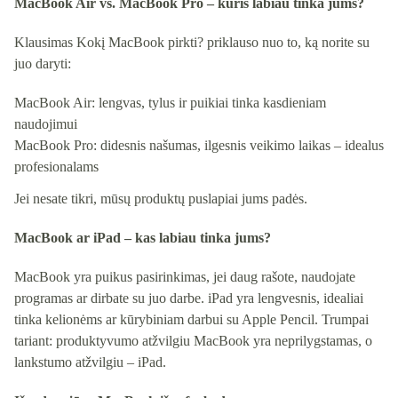
MacBook Air vs. MacBook Pro – kuris labiau tinka jums?
Klausimas Kokį MacBook pirkti? priklauso nuo to, ką norite su
juo daryti:
MacBook Air: lengvas, tylus ir puikiai tinka kasdieniam
naudojimui
MacBook Pro: didesnis našumas, ilgesnis veikimo laikas – idealus
profesionalams
Jei nesate tikri, mūsų produktų puslapiai jums padės.
MacBook ar iPad – kas labiau tinka jums?
MacBook yra puikus pasirinkimas, jei daug rašote, naudojate
programas ar dirbate su juo darbe. iPad yra lengvesnis, idealiai
tinka kelionėms ar kūrybiniam darbui su Apple Pencil. Trumpai
tariant: produktyvumo atžvilgiu MacBook yra neprilygstamas, o
lankstumo atžvilgiu – iPad.