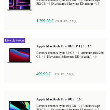
512 GB
+3
|
Klaviatūros išdėstymas DK (danų)
+15
1 399,00 €
2 999,00 € (Nauja)
Liko tik keletas
Apple MacBook Pro 2020 M1 | 13.3"
Darbinės atminties dydis 8.0 GB
+1
|
Atminties talpa 256
GB
+3
|
Klaviatūros išdėstymas DE (vokiečių)
+14
499,99 €
1 449,00 € (Nauja)
Apple MacBook Pro 2019 | 16"
Darbinės atminties dydis 16.0 GB
+2
|
Atminties talpa
512 GB
+2
|
Klaviatūros išdėstymas SE (švedų)
+15