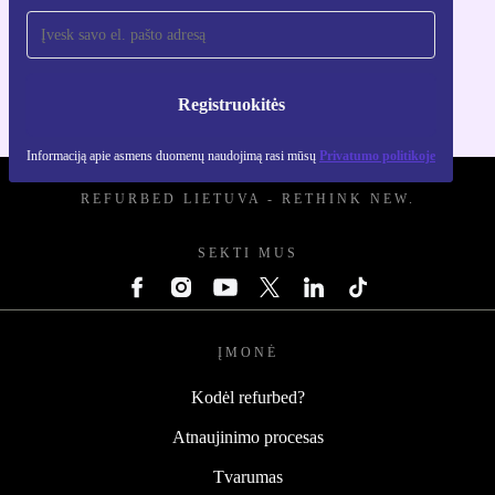
Atsisiųsti refurbed programėlę
Skirta iOS ir Android
Registruokitės
Informaciją apie asmens duomenų naudojimą rasi mūsų
Privatumo politikoje
REFURBED LIETUVA - RETHINK NEW.
SEKTI MUS
ĮMONĖ
Kodėl refurbed?
Atnaujinimo procesas
Tvarumas