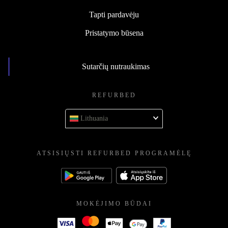
Tapti pardavėju
Pristatymo būsena
Sutarčių nutraukimas
REFURBED
Lithuania
ATSISIŲSTI REFURBED PROGRAMĖLĘ
MOKĖJIMO BŪDAI