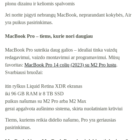
plonu dizainu ir keliomis spalvomis
Jei norite įsigyti nebrangų MacBook, neprarandant kokybės, Air
yra puikus pasirinkimas.
MacBook Pro – tiems, kurie nori daugiau
MacBook Pro suteikia daug galios – idealiai tinka vaizdų
redagavimui, vaizdo montavimui ar programavimui. Mūsų
favoritas:
MacBook Pro 14 colių (2023) su M2 Pro lustu
.
Svarbiausi bruožai:
itin ryškus Liquid Retina XDR ekranas
iki 96 GB RAM ir 8 TB SSD
puikus našumas su M2 Pro arba M2 Max
gerai apgalvota aušinimo sistema, skirta nuolatiniam krūviui
Tiems, kuriems reikia didelio našumo, Pro yra geriausias
pasirinkimas.