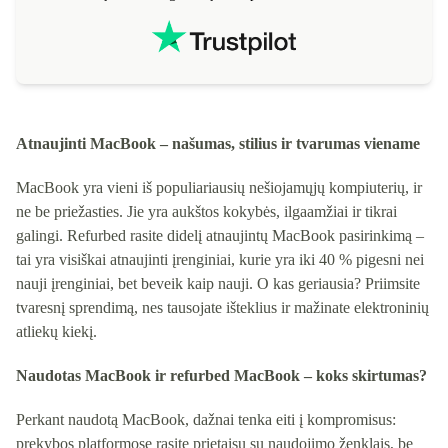
Atnaujinti MacBook – našumas, stilius ir tvarumas viename
MacBook yra vieni iš populiariausių nešiojamųjų kompiuterių, ir
ne be priežasties. Jie yra aukštos kokybės, ilgaamžiai ir tikrai
galingi. Refurbed rasite didelį atnaujintų MacBook pasirinkimą –
tai yra visiškai atnaujinti įrenginiai, kurie yra iki 40 % pigesni nei
nauji įrenginiai, bet beveik kaip nauji. O kas geriausia? Priimsite
tvaresnį sprendimą, nes tausojate išteklius ir mažinate elektroninių
atliekų kiekį.
Naudotas MacBook ir refurbed MacBook – koks skirtumas?
Perkant naudotą MacBook, dažnai tenka eiti į kompromisus:
prekybos platformose rasite prietaisų su naudojimo ženklais, be