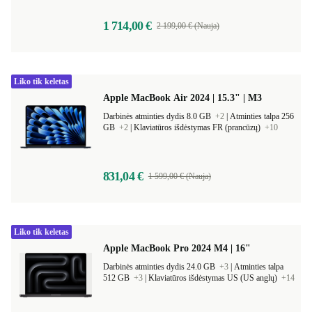
1 714,00 €
2 199,00 € (Nauja)
Liko tik keletas
Apple MacBook Air 2024 | 15.3" | M3
Darbinės atminties dydis 8.0 GB
+2
|
Atminties talpa 256
GB
+2
|
Klaviatūros išdėstymas FR (prancūzų)
+10
831,04 €
1 599,00 € (Nauja)
Liko tik keletas
Apple MacBook Pro 2024 M4 | 16"
Darbinės atminties dydis 24.0 GB
+3
|
Atminties talpa
512 GB
+3
|
Klaviatūros išdėstymas US (US anglų)
+14