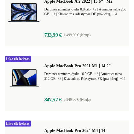
Apple MacBook Air 2022 | 13.6" | M2
Darbinės atminties dydis 8.0 GB
+2
|
Atminties talpa 256
GB
+3
|
Klaviatūros išdėstymas DE (vokiečių)
+4
733,99 €
1 499,00 € (Nauja)
Liko tik keletas
Apple MacBook Pro 2021 M1 | 14.2"
Darbinės atminties dydis 16.0 GB
+2
|
Atminties talpa
512 GB
+3
|
Klaviatūros išdėstymas FR (prancūzų)
+11
847,57 €
2 249,00 € (Nauja)
Liko tik keletas
Apple MacBook Pro 2024 M4 | 14"