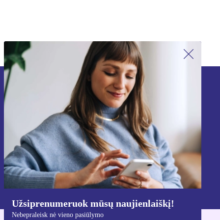
Užsiprenumeruok mūsų naujienlaiškį!
Nebepraleisk nė vieno pasiūlymo.
Registruokitės
Informaciją apie asmens duomenų naudojimą rasi mūsų
Privatumo politikoje
.
Užsiprenumeruok mūsų naujienlaiškį!
Nebepraleisk nė vieno pasiūlymo