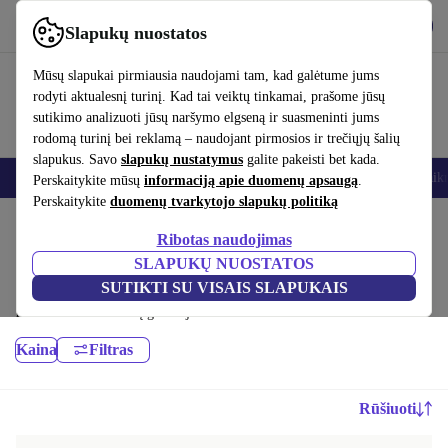
Atsisiųsti programėlę
Atsisiųsti
Slapukų nuostatos
Naudok refurbed greitai ir paprastai
Mūsų slapukai pirmiausia naudojami tam, kad galėtume jums
rodyti aktualesnį turinį. Kad tai veiktų tinkamai, prašome jūsų
sutikimo analizuoti jūsų naršymo elgseną ir suasmeninti jums
rodomą turinį bei reklamą – naudojant pirmosios ir trečiųjų šalių
slapukus. Savo
slapukų nustatymus
galite pakeisti bet kada.
Išmanieji telefonai
Nešiojamieji kompiuteriai
Planšetės
Išmanieji laik
Perskaitykite mūsų
informaciją apie duomenų apsaugą
.
Perskaitykite
duomenų tvarkytojo slapukų politiką
Pradžios puslapis
Produktai
Nešiojamieji kompiuteriai
Ribotas naudojimas
MacBook:
SLAPUKŲ NUOSTATOS
SUTIKTI SU VISAIS SLAPUKAIS
Atnaujinti Apple Macbook – pigiau nei nauji, geriau nei naudoti,
mažiausiai 12 mėnesių garantija
Kaina
Filtras
Rūšiuoti