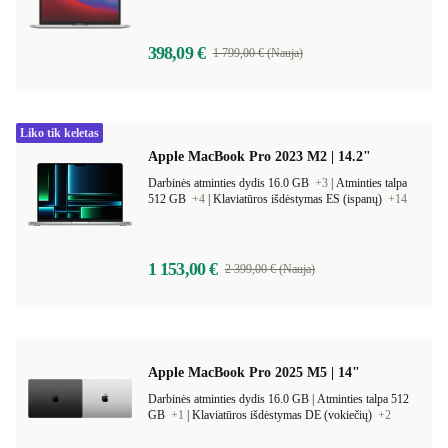
398,09 €
1 799,00 € (Nauja)
Liko tik keletas
Apple MacBook Pro 2023 M2 | 14.2"
Darbinės atminties dydis 16.0 GB
+3
|
Atminties talpa
512 GB
+4
|
Klaviatūros išdėstymas ES (ispanų)
+14
1 153,00 €
2 399,00 € (Nauja)
Apple MacBook Pro 2025 M5 | 14"
Darbinės atminties dydis 16.0 GB |
Atminties talpa 512
GB
+1
|
Klaviatūros išdėstymas DE (vokiečių)
+2