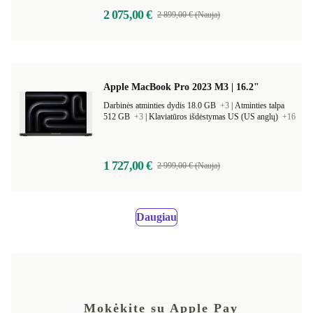
2 075,00 €
2 899,00 € (Nauja)
Apple MacBook Pro 2023 M3 | 16.2"
Darbinės atminties dydis 18.0 GB
+3
|
Atminties talpa
512 GB
+3
|
Klaviatūros išdėstymas US (US anglų)
+16
1 727,00 €
2 999,00 € (Nauja)
Daugiau
Mokėkite su Apple Pay