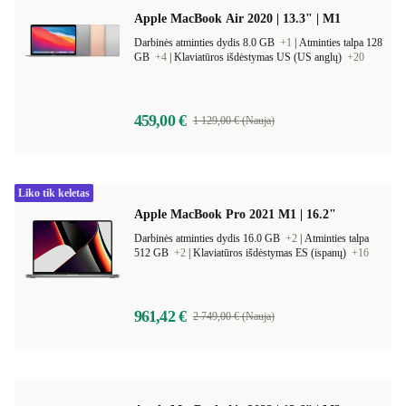
Apple MacBook Air 2020 | 13.3" | M1
Darbinės atminties dydis 8.0 GB
+1
|
Atminties talpa 128
GB
+4
|
Klaviatūros išdėstymas US (US anglų)
+20
459,00 €
1 129,00 € (Nauja)
Liko tik keletas
Apple MacBook Pro 2021 M1 | 16.2"
Darbinės atminties dydis 16.0 GB
+2
|
Atminties talpa
512 GB
+2
|
Klaviatūros išdėstymas ES (ispanų)
+16
961,42 €
2 749,00 € (Nauja)