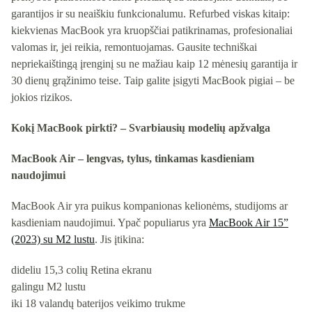
garantijos ir su neaiškiu funkcionalumu. Refurbed viskas kitaip:
kiekvienas MacBook yra kruopščiai patikrinamas, profesionaliai
valomas ir, jei reikia, remontuojamas. Gausite techniškai
nepriekaištingą įrenginį su ne mažiau kaip 12 mėnesių garantija ir
30 dienų grąžinimo teise. Taip galite įsigyti MacBook pigiai – be
jokios rizikos.
Kokį MacBook pirkti? – Svarbiausių modelių apžvalga
MacBook Air – lengvas, tylus, tinkamas kasdieniam
naudojimui
MacBook Air yra puikus kompanionas kelionėms, studijoms ar
kasdieniam naudojimui. Ypač populiarus yra
MacBook Air 15”
(2023) su M2 lustu
. Jis įtikina:
dideliu 15,3 colių Retina ekranu
galingu M2 lustu
iki 18 valandų baterijos veikimo trukme