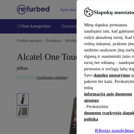
Apie mus
Pagalba
Slapukų nuostato
Mūsų slapukai pirmiausia
Visos kategorijos
Išmanieji telefonai
Nešiojamieji kompiu
naudojami tam, kad galėtum
rodyti aktualesnį turinį. Kad 
Pradžios puslapis
Produktai
Mobilieji telefonai ir išmanieji telefonai
Alcate
veiktų tinkamai, prašome jūs
sutikimo analizuoti jūsų nar
Alcatel One Touch 2010D
elgseną ir suasmeninti jums 
turinį bei reklamą – naudojan
pilkas
pirmosios ir trečiųjų šalių sl
Savo
slapukų nustatymus
ga
(Atsiliepimų rinkimas)
pakeisti bet kada. Perskaityki
mūsų
informaciją apie duomenų
apsaugą
. Perskaitykite
duomenų tvarkytojo slapu
politiką
Ribotas naudojima