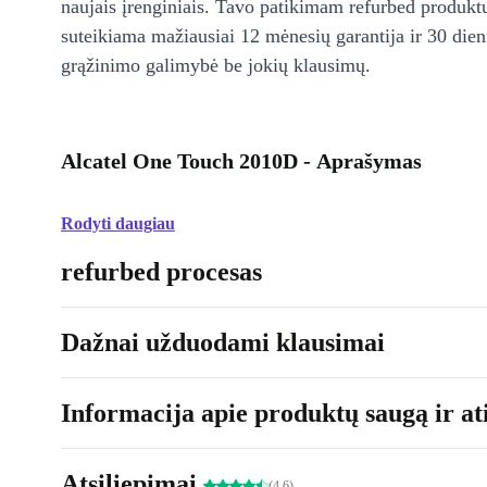
naujais įrenginiais. Tavo patikimam refurbed produkt
suteikiama mažiausiai 12 mėnesių garantija ir 30 d
grąžinimo galimybė be jokių klausimų.
Alcatel One Touch 2010D - Aprašymas
Rodyti daugiau
refurbed procesas
Dažnai užduodami klausimai
Informacija apie produktų saugą ir ati
Atsiliepimai
(4.6)