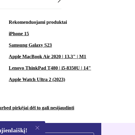
Rekomenduojami produktai
iPhone 15
Samsung Galaxy S23
Apple MacBook Air 2020 | 13.3" | M1
Lenovo ThinkPad T480 | i5-8350U | 14"
Apple Watch Ultra 2 (2023)
urbed pirkėjai dėl to gali nesijaudinti
ienlaiškį!