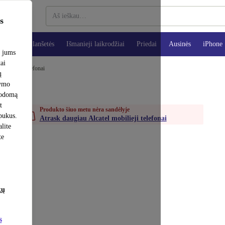
s
teriai
Planšetės
Išmanieji laikrodžiai
Priedai
Ausinės
iPhone
e jums
tai
l mobilieji telefonai
ų
šymo
rodomą
t
Produkto šiuo metu nėra sandėlyje
apukus.
Atrask daugiau Alcatel mobilieji telefonai
lite
te
kų
s