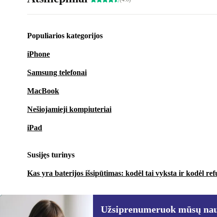
Populiarios kategorijos
iPhone
Samsung telefonai
MacBook
Nešiojamieji kompiuteriai
iPad
Susijęs turinys
Kas yra baterijos išsipūtimas: kodėl tai vyksta ir kodėl ref
Užsiprenumeruok mūsų nauj