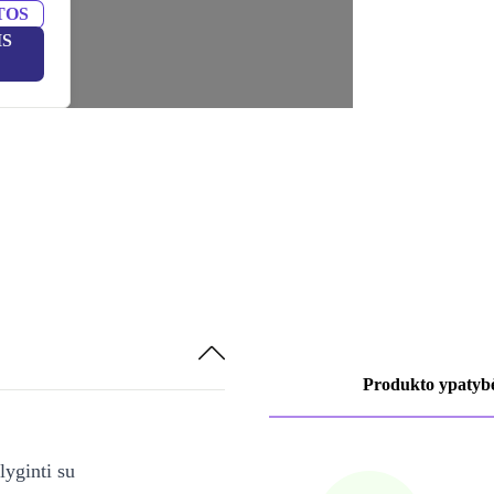
TOS
IS
Produkto ypatyb
lyginti su