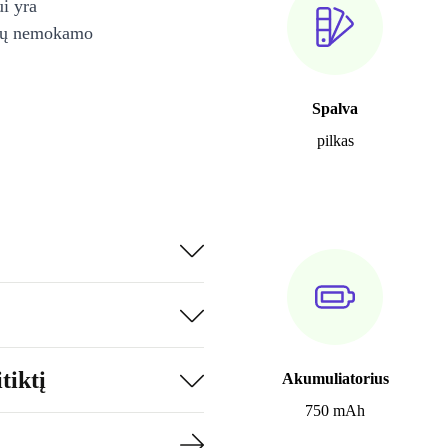
ui yra
ienų nemokamo
Spalva
pilkas
tiktį
Akumuliatorius
750 mAh