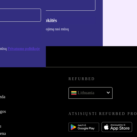
Registruokitės
ciją apie asmens duomenų naudojimą rasi mūsų
mo politikoje
.
 mūsų
Privatumo politikoje
REFURBED
Lithuania
zda
ygos
ATSISIŲSTI REFURBED PR
u
sena