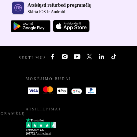
Atsisiųsti refurbed programėlę
Skirta iOS ir Android
SEKTI MUS
MOKĖJIMO BŪDAI
ATSILIEPIMAI
OGRAMĖLĘ
Trustpilot
TrustScore
4.6
205772
Atsiliepimai