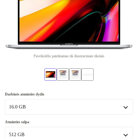
Paveikslėlis pateikiamas tik iliustraciniais tikslais
Darbinės atminties dydis
16.0 GB
16.0 GB
Atminties talpa
Galima įsigyti ir kitų konfigūracijų
512 GB