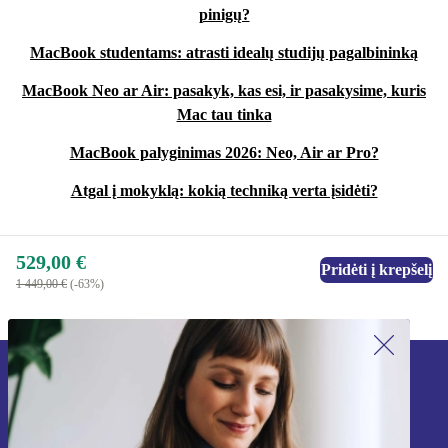
pinigų?
MacBook studentams: atrasti idealų studijų pagalbininką
MacBook Neo ar Air: pasakyk, kas esi, ir pasakysime, kuris
Mac tau tinka
MacBook palyginimas 2026: Neo, Air ar Pro?
Atgal į mokyklą: kokią techniką verta įsidėti?
529,00 €
Pridėti į krepšelį
1 449,00 €
(-63%)
Užsiprenumeruok mūsų naujienlaiškį!
Nebepraleisk nė vieno pasiūlymo.