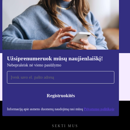
Registruokitės
Informaciją apie asmens duomenų naudojimą rasi mūsų
Privatumo politikoje
.
Užsiprenumeruok mūsų naujienlaiškį!
Nebepraleisk nė vieno pasiūlymo
Atsisiųsti refurbed programėlę
Skirta iOS ir Android
Registruokitės
Informaciją apie asmens duomenų naudojimą rasi mūsų
Privatumo politikoje
REFURBED LIETUVA - RETHINK NEW.
SEKTI MUS