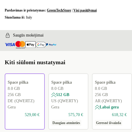
BE (AZERTY)
+70,00 €
Pardavimas ir pristatymas:
GreenTechStore
|
Visi pasiūlymai
Siunčiama iš:
Italy
AR (QWERTY)
+89,32 €
CH (QWERTZ)
Saugūs mokėjimai
+200,00 €
International English (QWERTY)
+395,00 €
Kiti siūlomi nustatymai
Space pilka
Space pilka
Space pilka
8.0 GB
8.0 GB
8.0 GB
256 GB
512 GB
256 GB
DE (QWERTZ)
US (QWERTY)
AR (QWERTY)
Gera
Gera
Labai gera
529,00 €
575,70 €
618,32 €
Daugiau atminties
Geresnė išvaizda