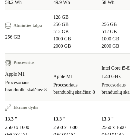
58.2 Wh
49.9 Wh
58 Wh
128 GB
256 GB
256 GB
Atminties talpa
512 GB
512 GB
256 GB
1000 GB
1000 GB
2000 GB
2000 GB
Procesorius
Intel Core i5-82
Apple M1
Apple M1
1.40 GHz
Procesoriaus
Procesoriaus
Procesoriaus
branduolių skaičius: 8
branduolių skaičius: 8
branduolių skaiči
Ekrano dydis
13.3 "
13.3 "
13.3 "
2560 x 1600
2560 x 1600
2560 x 1600
(WQXGA)
(WQXGA)
(WQXGA)