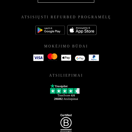
ATSISIŲSTI REFURBED PROGRAMĖLĘ
MOKĖJIMO BŪDAI
ATSILIEPIMAI
Trustpilot
TrustScore
4.6
206082
Atsiliepimai