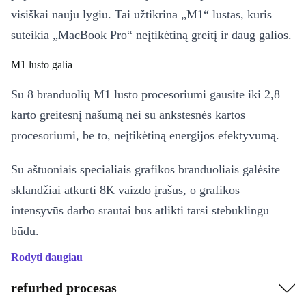
visiškai nauju lygiu. Tai užtikrina „M1“ lustas, kuris
suteikia „MacBook Pro“ neįtikėtiną greitį ir daug galios.
M1 lusto galia
Su 8 branduolių M1 lusto procesoriumi gausite iki 2,8
karto greitesnį našumą nei su ankstesnės kartos
procesoriumi, be to, neįtikėtiną energijos efektyvumą.
Su aštuoniais specialiais grafikos branduoliais galėsite
sklandžiai atkurti 8K vaizdo įrašus, o grafikos
intensyvūs darbo srautai bus atlikti tarsi stebuklingu
būdu.
Rodyti daugiau
Itin greita iki 16 GB atminties efektyviai paskirstoma
tarp CPU, GPU ir Neural Engine. Taigi galite būti tikri,
refurbed procesas