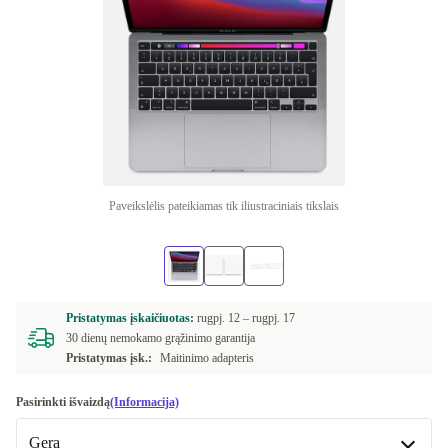
Paveikslėlis pateikiamas tik iliustraciniais tikslais
Pristatymas įskaičiuotas:
rugpj. 12 –
rugpj. 17
30 dienų nemokamo grąžinimo garantija
Pristatymas įsk.:
Maitinimo adapteris
Pasirinkti išvaizdą
(Informacija)
Gera