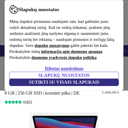
Atsisiųsti programėlę
Atsisiųsti
Slapukų nuostatos
Naudok refurbed greitai ir paprastai
Mūsų slapukai pirmiausia naudojami tam, kad galėtume jums
rodyti aktualesnį turinį. Kad tai veiktų tinkamai, prašome jūsų
sutikimo analizuoti jūsų naršymo elgseną ir suasmeninti jums
rodomą turinį bei reklamą – naudojant pirmosios ir trečiųjų šalių
slapukus. Savo
slapukų nustatymus
galite pakeisti bet kada.
Išmanieji telefonai
Nešiojamieji kompiuteriai
Planšetės
Išmanieji laik
Perskaitykite mūsų
informaciją apie duomenų apsaugą
.
Perskaitykite
duomenų tvarkytojo slapukų politiką
Pradžios puslapis
Produktai
Nešiojamieji kompiuteriai
MacBook
Ribotas naudojimas
SLAPUKŲ NUOSTATOS
Apple MacBook Pro 2020 M1 |
SUTIKTI SU VISAIS SLAPUKAIS
13.3-colio
529
,00 €
1 449,00 €
8 GB | 256 GB SSD | kosminė pilka | DE
(4,8/5)