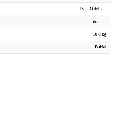
Evila Originals
antracitas
18.0 kg
Baldai