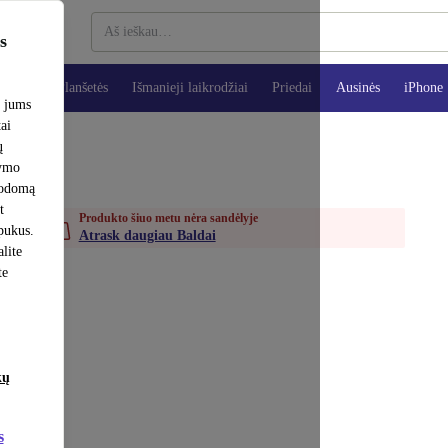
s
teriai
Planšetės
Išmanieji laikrodžiai
Priedai
Ausinės
iPhone
e jums
tai
ų
šymo
rodomą
t
Produkto šiuo metu nėra sandėlyje
apukus.
Atrask daugiau Baldai
lite
te
kų
s