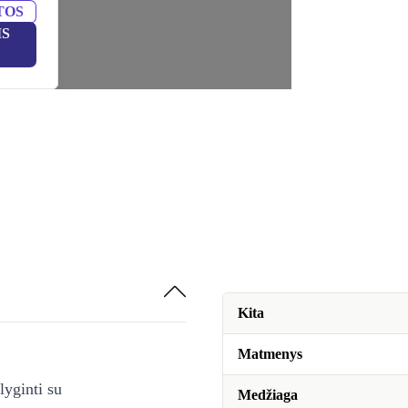
TOS
IS
Kita
Matmenys
lyginti su
Medžiaga