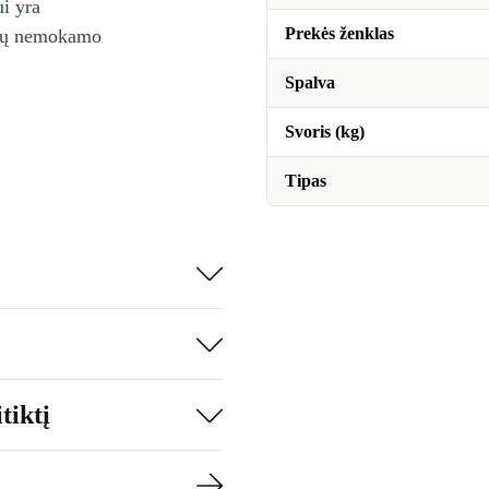
ui yra
Prekės ženklas
ienų nemokamo
Spalva
Svoris (kg)
Tipas
tiktį