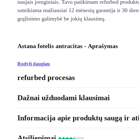
naujais įrenginiais. Tavo patikimam refurbed produkt
suteikiama mažiausiai 12 mėnesių garantija ir 30 d
grąžinimo galimybė be jokių klausimų.
Astana fotelis antracitas - Aprašymas
Rodyti daugiau
refurbed procesas
Dažnai užduodami klausimai
Informacija apie produktų saugą ir ati
Atsiliepimai
(4.6)