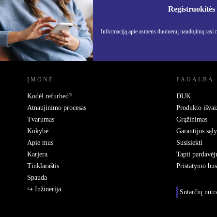
Informa
Privatu
Registruokitės
Informaciją apie asmens duomenų naudojimą rasi
REFURBED LIETUVA - RETHINK NEW.
ĮMONĖ
PAGALBA
Kodėl refurbed?
DUK
Atnaujinimo procesas
Produkto išvai
Tvarumas
Grąžinimas
Kokybė
Garantijos sąl
Apie mus
Susisiekti
Karjera
Tapti pardavėj
Tinklaraštis
Pristatymo bū
Spauda
↪ Inžinerija
Sutarčių nut