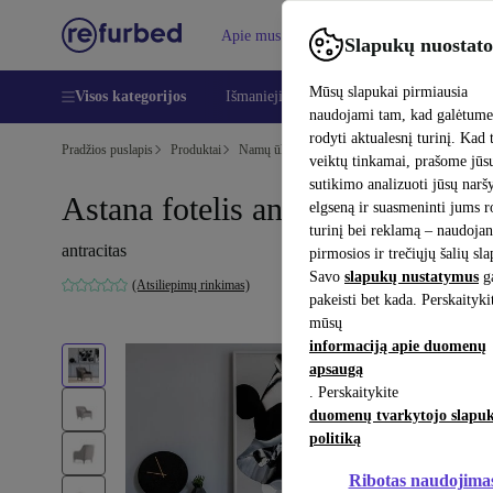
Apie mus
Pagalba
Slapukų nuostato
Mūsų slapukai pirmiausia
Visos kategorijos
Išmanieji telefonai
Nešiojamieji kompiu
naudojami tam, kad galėtum
rodyti aktualesnį turinį. Kad 
Pradžios puslapis
Produktai
Namų ūkis
Baldai
veiktų tinkamai, prašome jūs
sutikimo analizuoti jūsų nar
Astana fotelis antracitas
elgseną ir suasmeninti jums 
turinį bei reklamą – naudojan
antracitas
pirmosios ir trečiųjų šalių sl
Savo
slapukų nustatymus
ga
(Atsiliepimų rinkimas)
pakeisti bet kada. Perskaityki
mūsų
informaciją apie duomenų
apsaugą
. Perskaitykite
duomenų tvarkytojo slapu
politiką
Ribotas naudojima