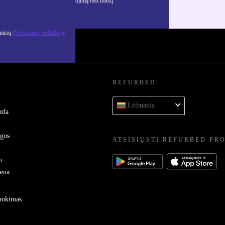
ciją apie asmens duomenų naudojimą rasi mūsų
mo politikoje
.
 mūsų
Privatumo politikoje
REFURBED
Lithuania
zda
ygos
ATSISIŲSTI REFURBED PR
u
sena
raukimas