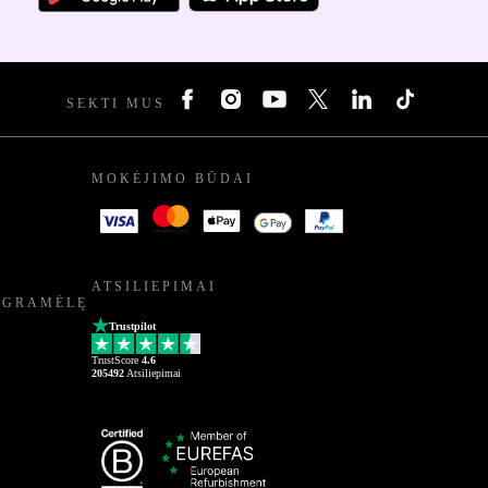
SEKTI MUS
MOKĖJIMO BŪDAI
ATSILIEPIMAI
OGRAMĖLĘ
Trustpilot
TrustScore
4.6
205492
Atsiliepimai