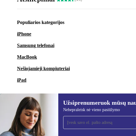
Populiarios kategorijos
iPhone
Samsung telefonai
MacBook
Nešiojamieji kompiuteriai
iPad
Užsiprenumeruok mūsų nauj
Nebepraleisk nė vieno pasiūlymo
Užsiprenumeruok mūsų
naujienlaiškį!
Nebepraleisk nė vieno pasiūlymo.