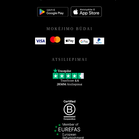
MOKĖJIMO BŪDAI
ATSILIEPIMAI
Trustpilot
TrustScore
4.6
205694
Atsiliepimai