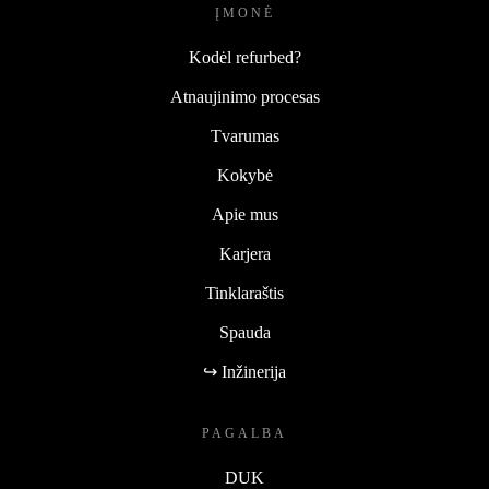
ĮMONĖ
Kodėl refurbed?
Atnaujinimo procesas
Tvarumas
Kokybė
Apie mus
Karjera
Tinklaraštis
Spauda
↪ Inžinerija
PAGALBA
DUK