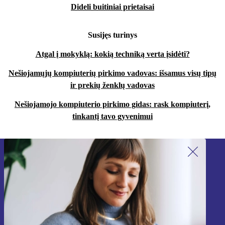
Dideli buitiniai prietaisai
Susijęs turinys
Atgal į mokyklą: kokią techniką verta įsidėti?
Nešiojamųjų kompiuterių pirkimo vadovas: išsamus visų tipų
ir prekių ženklų vadovas
Nešiojamojo kompiuterio pirkimo gidas: rask kompiuterį,
tinkantį tavo gyvenimui
Užsiprenumeruok mūsų naujienlaiškį!
Nebepraleisk nė vieno pasiūlymo.