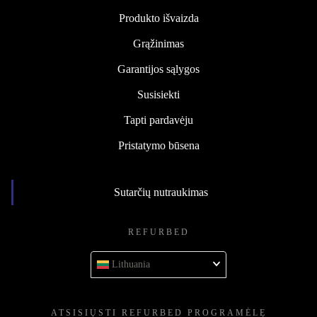
Produkto išvaizda
Grąžinimas
Garantijos sąlygos
Susisiekti
Tapti pardavėju
Pristatymo būsena
Sutarčių nutraukimas
REFURBED
Lithuania
ATSISIŲSTI REFURBED PROGRAMĖLĘ