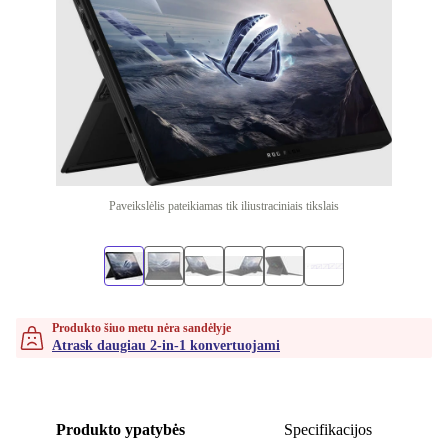
Paveikslėlis pateikiamas tik iliustraciniais tikslais
Produkto šiuo metu nėra sandėlyje
Atrask daugiau 2-in-1 konvertuojami
Produkto ypatybės
Specifikacijos