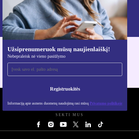
Registruokitės
Informaciją apie asmens duomenų naudojimą rasi mūsų
Privatumo politikoje
.
Užsiprenumeruok mūsų naujienlaiškį!
Atsisiųsti refurbed programėlę
Nebepraleisk nė vieno pasiūlymo
Skirta iOS ir Android
Registruokitės
REFURBED LIETUVA - RETHINK NEW.
Informaciją apie asmens duomenų naudojimą rasi mūsų
Privatumo politikoje
SEKTI MUS