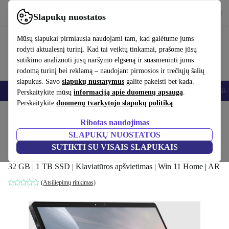
Atsisiųsti programėlę
Atsisiųsti
Slapukų nuostatos
Naudok refurbed greitai ir paprastai
Mūsų slapukai pirmiausia naudojami tam, kad galėtume jums
rodyti aktualesnį turinį. Kad tai veiktų tinkamai, prašome jūsų
sutikimo analizuoti jūsų naršymo elgseną ir suasmeninti jums
rodomą turinį bei reklamą – naudojant pirmosios ir trečiųjų šalių
slapukus. Savo
slapukų nustatymus
galite pakeisti bet kada.
Išmanieji telefonai
Nešiojamieji kompiuteriai
Planšetės
Išmanieji laik
Perskaitykite mūsų
informaciją apie duomenų apsaugą
.
Perskaitykite
duomenų tvarkytojo slapukų politiką
Pradžios puslapis
Produktai
Nešiojamieji kompiuteriai
2-in-1 konvertuojami
Ribotas naudojimas
SLAPUKŲ NUOSTATOS
ASUS ROG Flow Z13 GZ302 (2025) |
SUTIKTI SU VISAIS SLAPUKAIS
Ryzen AI Max 390 | 13.4"
32 GB | 1 TB SSD | Klaviatūros apšvietimas | Win 11 Home | AR
(Atsiliepimų rinkimas)