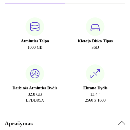
Atminties Talpa
Kietojo Disko Tipas
1000 GB
SSD
Darbinės Atminties Dydis
Ekrano Dydis
32.0 GB
13.4 "
LPDDR5X
2560 x 1600
Aprašymas