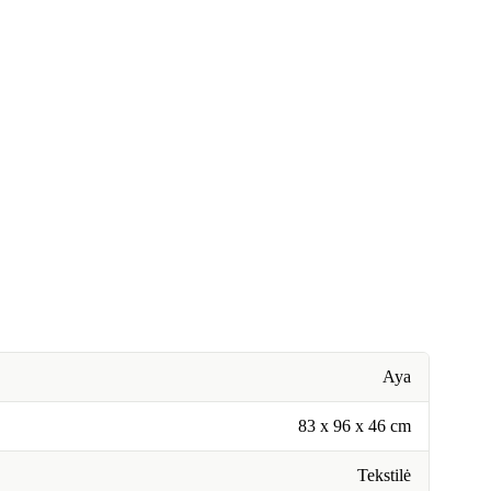
Aya
83 x 96 x 46 cm
Tekstilė