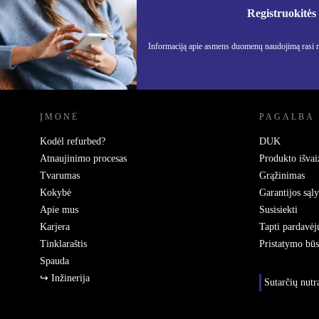
Informa
Privatu
Registruokitės
Informaciją apie asmens duomenų naudojimą rasi
REFURBED LIETUVA - RETHINK NEW.
ĮMONĖ
PAGALBA
Kodėl refurbed?
DUK
Atnaujinimo procesas
Produkto išvai
Tvarumas
Grąžinimas
Kokybė
Garantijos sąl
Apie mus
Susisiekti
Karjera
Tapti pardavėj
Tinklaraštis
Pristatymo bū
Spauda
↪ Inžinerija
Sutarčių nut