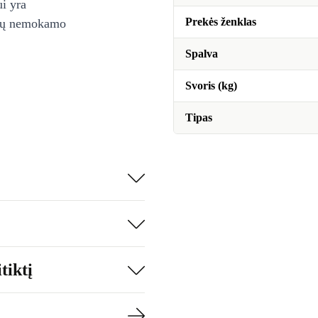
ui yra
Prekės ženklas
ienų nemokamo
Spalva
Svoris (kg)
Tipas
tiktį