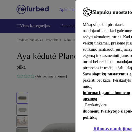
Apie mus
Pagalba
Slapukų nuostato
Mūsų slapukai pirmiausia
Visos kategorijos
Išmanieji telefonai
Nešiojamieji kompiu
naudojami tam, kad galėtum
rodyti aktualesnį turinį. Kad 
Pradžios puslapis
Produktai
Namų ūkis
Baldai
veiktų tinkamai, prašome jūs
sutikimo analizuoti jūsų nar
Aya kėdutė Planet Grey Green
elgseną ir suasmeninti jums 
turinį bei reklamą – naudojan
pilka
pirmosios ir trečiųjų šalių sl
Savo
slapukų nustatymus
ga
(Atsiliepimų rinkimas)
pakeisti bet kada. Perskaityki
mūsų
informaciją apie duomenų
apsaugą
. Perskaitykite
duomenų tvarkytojo slapu
politiką
Ribotas naudojima