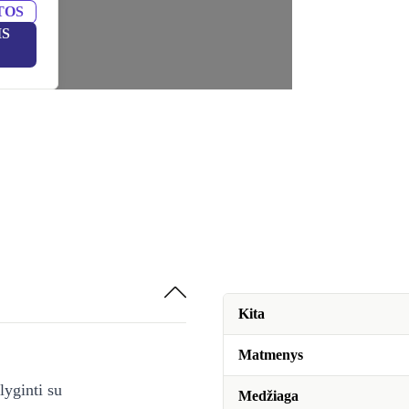
TOS
IS
Kita
Matmenys
lyginti su
Medžiaga