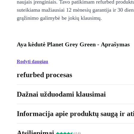
naujais įrenginiais. Tavo patikimam refurbed produkt
suteikiama mažiausiai 12 mėnesių garantija ir 30 d
grąžinimo galimybė be jokių klausimų.
Aya kėdutė Planet Grey Green - Aprašymas
Rodyti daugiau
refurbed procesas
Dažnai užduodami klausimai
Informacija apie produktų saugą ir ati
Atsiliepimai
(4.6)