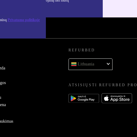
ciją apie asmens duomenų naudojimą rasi mūsų
mo politikoje
.
 mūsų
Privatumo politikoje
REFURBED
Lithuania
zda
ygos
ATSISIŲSTI REFURBED PR
u
sena
raukimas