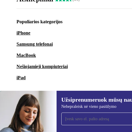
Populiarios kategorijos
iPhone
Samsung telefonai
MacBook
Nešiojamieji kompiuteriai
iPad
Užsiprenumeruok mūsų nauj
Nebepraleisk nė vieno pasiūlymo
Užsiprenumeruok mūsų
naujienlaiškį!
Nebepraleisk nė vieno pasiūlymo.