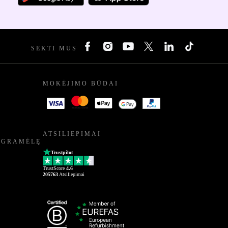
SEKTI MUS
MOKĖJIMO BŪDAI
ATSILIEPIMAI
OGRAMĖLĘ
Trustpilot
TrustScore
4.6
205763
Atsiliepimai