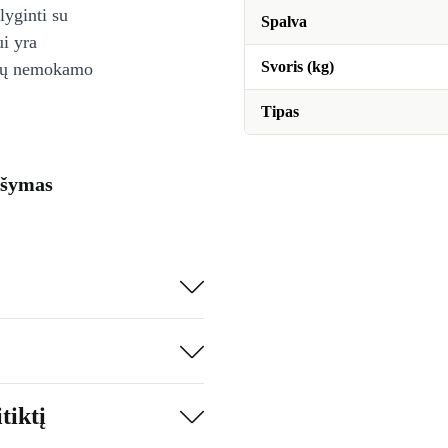
lyginti su
Spalva
ui yra
Svoris (kg)
ienų nemokamo
Tipas
ašymas
tiktį