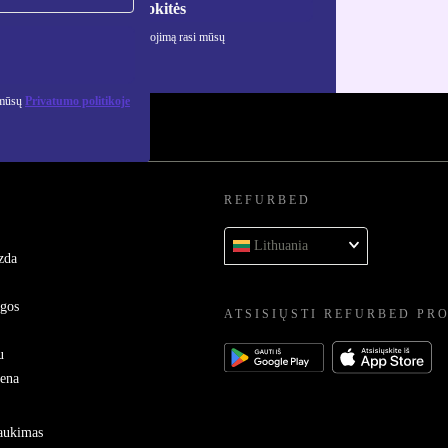
Registruokitės
ciją apie asmens duomenų naudojimą rasi mūsų
mo politikoje
.
 mūsų
Privatumo politikoje
REFURBED
Lithuania
zda
ygos
ATSISIŲSTI REFURBED PR
u
sena
raukimas