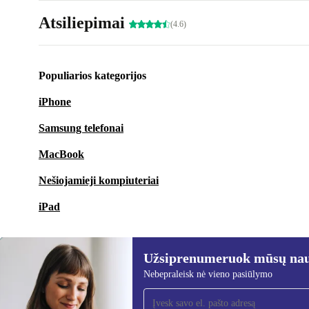
Atsiliepimai
(4.6)
Populiarios kategorijos
iPhone
Samsung telefonai
MacBook
Nešiojamieji kompiuteriai
iPad
Užsiprenumeruok mūsų nauj
Nebepraleisk nė vieno pasiūlymo
Užsiprenumeruok mūsų
naujienlaiškį!