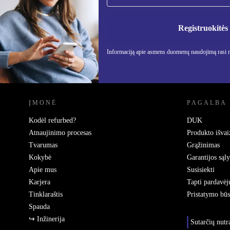
Nebepraleisk nė vieno pasiūlymo.
Informa
Privatu
Registruokitės
Informaciją apie asmens duomenų naudojimą rasi
REFURBED LIETUVA - RETHINK NEW.
ĮMONĖ
PAGALBA
Kodėl refurbed?
DUK
Atnaujinimo procesas
Produkto išvai
Tvarumas
Grąžinimas
Kokybė
Garantijos sąl
Apie mus
Susisiekti
Karjera
Tapti pardavėj
Tinklaraštis
Pristatymo bū
Spauda
↪ Inžinerija
Sutarčių nut