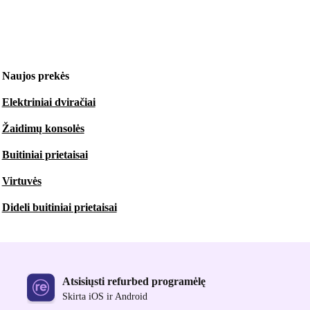
Naujos prekės
Elektriniai dviračiai
Žaidimų konsolės
Buitiniai prietaisai
Virtuvės
Dideli buitiniai prietaisai
Atsisiųsti refurbed programėlę
Skirta iOS ir Android