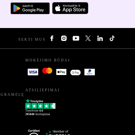
SEKTI MUS
MOKĖJIMO BŪDAI
ATSILIEPIMAI
OGRAMĖLĘ
Trustpilot
TrustScore
4.6
205848
Atsiliepimai