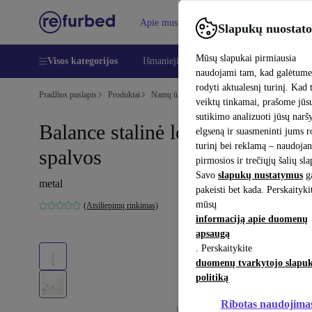
Apie mus
Pagalba
Slapukų nuostato
Mūsų slapukai pirmiausia
Visos kategorijos
Išmanieji telefonai
Nešiojamieji kompiu
naudojami tam, kad galėtum
rodyti aktualesnį turinį. Kad 
Pradžios puslapis
Produktai
Namų ūkis
Baldai
veiktų tinkamai, prašome jūs
sutikimo analizuoti jūsų nar
Balance stalinė lempa žalvario
elgseną ir suasmeninti jums 
turinį bei reklamą – naudojan
spalvos
pirmosios ir trečiųjų šalių sl
Savo
slapukų nustatymus
ga
metal
pakeisti bet kada. Perskaityki
mūsų
(Atsiliepimų rinkimas)
informaciją apie duomenų
apsaugą
. Perskaitykite
duomenų tvarkytojo slapu
politiką
Ribotas naudojima