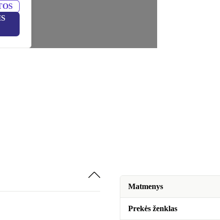
TOS
IS
Matmenys
Prekės ženklas