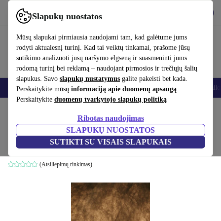
Atsisiųsti programėlę
Atsisiųsti
Slapukų nuostatos
Naudok refurbed greitai ir paprastai
Mūsų slapukai pirmiausia naudojami tam, kad galėtume jums
rodyti aktualesnį turinį. Kad tai veiktų tinkamai, prašome jūsų
sutikimo analizuoti jūsų naršymo elgseną ir suasmeninti jums
rodomą turinį bei reklamą – naudojant pirmosios ir trečiųjų šalių
slapukus. Savo
slapukų nustatymus
galite pakeisti bet kada.
Išmanieji telefonai
Nešiojamieji kompiuteriai
Planšetės
Išmanieji laik
Perskaitykite mūsų
informaciją apie duomenų apsaugą
.
Perskaitykite
duomenų tvarkytojo slapukų politiką
Pradžios puslapis
Produktai
Namų ūkis
Baldai
Ribotas naudojimas
SLAPUKŲ NUOSTATOS
Cardine 50 kabamoji lempa baltas
SUTIKTI SU VISAIS SLAPUKAIS
balta
(Atsiliepimų rinkimas)