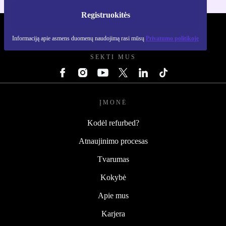
Registruokitės
REFURBED LIETUVA - RETHINK NEW.
Informaciją apie asmens duomenų naudojimą rasi mūsų
Privatumo politikoje
SEKTI MUS
ĮMONĖ
Kodėl refurbed?
Atnaujinimo procesas
Tvarumas
Kokybė
Apie mus
Karjera