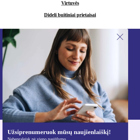
Virtuvės
Dideli buitiniai prietaisai
Užsiprenumeruok mūsų naujienlaiškį!
Nebepraleisk nė vieno pasiūlymo.
Registruokitės
Informaciją apie asmens duomenų naudojimą rasi mūsų
Privatumo politikoje
.
Užsiprenumeruok mūsų naujienlaiškį!
Atsisiųsti refurbed programėlę
Nebepraleisk nė vieno pasiūlymo