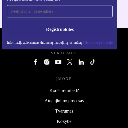
Skirta iOS ir Android
Registruokitės
REFURBED LIETUVA - RETHINK NEW.
Informaciją apie asmens duomenų naudojimą rasi mūsų
Privatumo politikoje
SEKTI MUS
ĮMONĖ
Kodėl refurbed?
Atnaujinimo procesas
Tvarumas
Kokybė