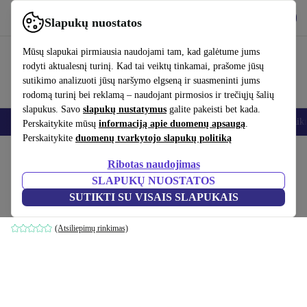
Atsisiųsti programėlę
Atsisiųsti
Slapukų nuostatos
Naudok refurbed greitai ir paprastai
Mūsų slapukai pirmiausia naudojami tam, kad galėtume jums
rodyti aktualesnį turinį. Kad tai veiktų tinkamai, prašome jūsų
sutikimo analizuoti jūsų naršymo elgseną ir suasmeninti jums
rodomą turinį bei reklamą – naudojant pirmosios ir trečiųjų šalių
slapukus. Savo
slapukų nustatymus
galite pakeisti bet kada.
Išmanieji telefonai
Nešiojamieji kompiuteriai
Planšetės
Išmanieji laik
Perskaitykite mūsų
informaciją apie duomenų apsaugą
.
Perskaitykite
duomenų tvarkytojo slapukų politiką
Pradžios puslapis
Produktai
Namų ūkis
Baldai
Ribotas naudojimas
SLAPUKŲ NUOSTATOS
Dane pėdų kėdutė Maya Cream
SUTIKTI SU VISAIS SLAPUKAIS
balta
(Atsiliepimų rinkimas)