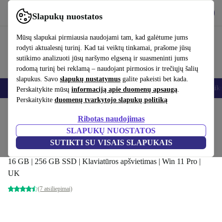
Atsisiųsti programėlę
Atsisiųsti
Slapukų nuostatos
Naudok refurbed greitai ir paprastai
Mūsų slapukai pirmiausia naudojami tam, kad galėtume jums
rodyti aktualesnį turinį. Kad tai veiktų tinkamai, prašome jūsų
sutikimo analizuoti jūsų naršymo elgseną ir suasmeninti jums
rodomą turinį bei reklamą – naudojant pirmosios ir trečiųjų šalių
slapukus. Savo
slapukų nustatymus
galite pakeisti bet kada.
Išmanieji telefonai
Nešiojamieji kompiuteriai
Planšetės
Išmanieji laik
Perskaitykite mūsų
informaciją apie duomenų apsaugą
.
Perskaitykite
duomenų tvarkytojo slapukų politiką
Pradžios puslapis
Produktai
Nešiojamieji kompiuteriai
2-in-1 konvertuojami
Ribotas naudojimas
SLAPUKŲ NUOSTATOS
Dell Latitude 5290 2-in-1 Tablet | i5-
SUTIKTI SU VISAIS SLAPUKAIS
8350U | 12.3"
16 GB | 256 GB SSD | Klaviatūros apšvietimas | Win 11 Pro |
UK
(7 atsiliepimai)