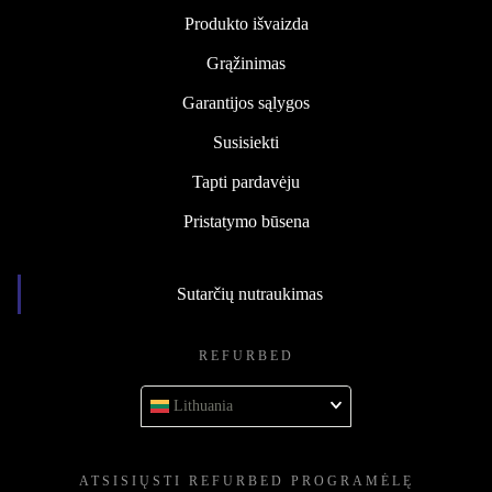
Produkto išvaizda
Grąžinimas
Garantijos sąlygos
Susisiekti
Tapti pardavėju
Pristatymo būsena
Sutarčių nutraukimas
REFURBED
Lithuania
ATSISIŲSTI REFURBED PROGRAMĖLĘ