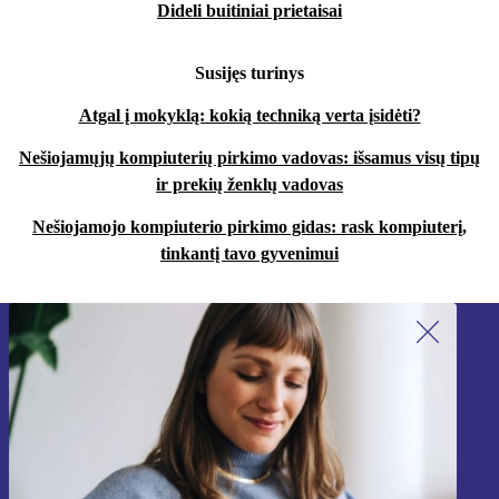
Dideli buitiniai prietaisai
Susijęs turinys
Atgal į mokyklą: kokią techniką verta įsidėti?
Nešiojamųjų kompiuterių pirkimo vadovas: išsamus visų tipų
ir prekių ženklų vadovas
Nešiojamojo kompiuterio pirkimo gidas: rask kompiuterį,
tinkantį tavo gyvenimui
Užsiprenumeruok mūsų naujienlaiškį!
Nebepraleisk nė vieno pasiūlymo.