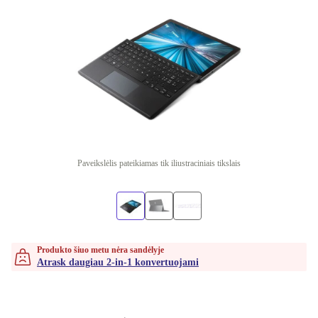
Paveikslėlis pateikiamas tik iliustraciniais tikslais
Produkto šiuo metu nėra sandėlyje
Atrask daugiau 2-in-1 konvertuojami