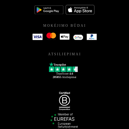
MOKĖJIMO BŪDAI
ATSILIEPIMAI
Trustpilot
TrustScore
4.6
205855
Atsiliepimai