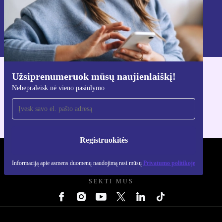
Registruokitės
Informaciją apie asmens duomenų naudojimą rasi mūsų
Privatumo politikoje
.
Užsiprenumeruok mūsų naujienlaiškį!
Atsisiųsti refurbed programėlę
Nebepraleisk nė vieno pasiūlymo
Skirta iOS ir Android
Registruokitės
REFURBED LIETUVA - RETHINK NEW.
Informaciją apie asmens duomenų naudojimą rasi mūsų
Privatumo politikoje
SEKTI MUS