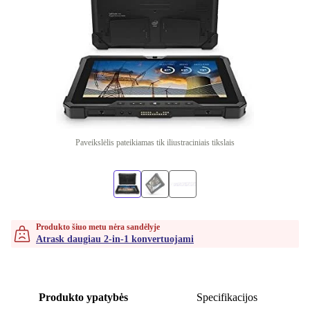
Paveikslėlis pateikiamas tik iliustraciniais tikslais
Produkto šiuo metu nėra sandėlyje
Atrask daugiau 2-in-1 konvertuojami
Produkto ypatybės
Specifikacijos