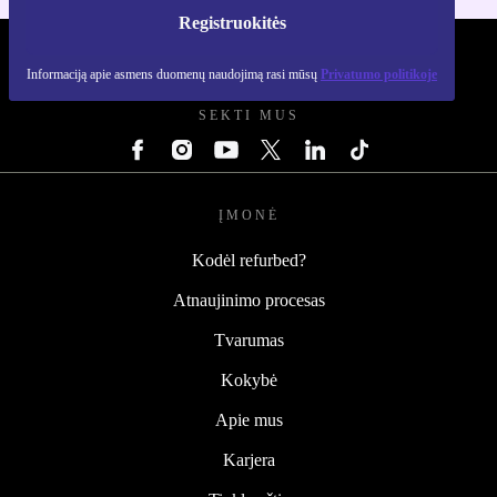
Registruokitės
REFURBED LIETUVA - RETHINK NEW.
Informaciją apie asmens duomenų naudojimą rasi mūsų
Privatumo politikoje
SEKTI MUS
ĮMONĖ
Kodėl refurbed?
Atnaujinimo procesas
Tvarumas
Kokybė
Apie mus
Karjera