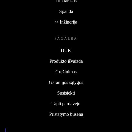
Tinklaraštis
Spauda
↪ Inžinerija
PAGALBA
DUK
Produkto išvaizda
Grąžinimas
Garantijos sąlygos
Susisiekti
Tapti pardavėju
Pristatymo būsena