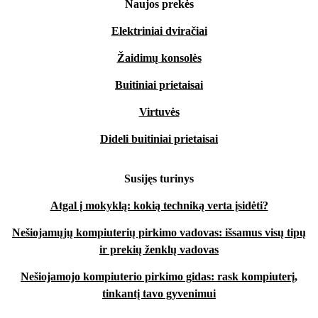
Naujos prekės
Elektriniai dviračiai
Žaidimų konsolės
Buitiniai prietaisai
Virtuvės
Dideli buitiniai prietaisai
Susijęs turinys
Atgal į mokyklą: kokią techniką verta įsidėti?
Nešiojamųjų kompiuterių pirkimo vadovas: išsamus visų tipų
ir prekių ženklų vadovas
Nešiojamojo kompiuterio pirkimo gidas: rask kompiuterį,
tinkantį tavo gyvenimui