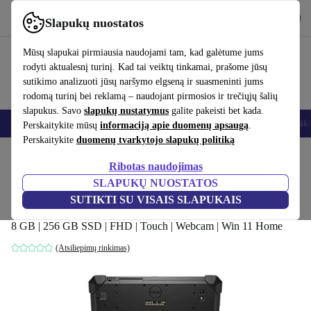
Atsisiųsti programėlę
Atsisiųsti
Slapukų nuostatos
Naudok refurbed greitai ir paprastai
Mūsų slapukai pirmiausia naudojami tam, kad galėtume jums
rodyti aktualesnį turinį. Kad tai veiktų tinkamai, prašome jūsų
sutikimo analizuoti jūsų naršymo elgseną ir suasmeninti jums
rodomą turinį bei reklamą – naudojant pirmosios ir trečiųjų šalių
slapukus. Savo
slapukų nustatymus
galite pakeisti bet kada.
Išmanieji telefonai
Nešiojamieji kompiuteriai
Planšetės
Išmanieji laik
Perskaitykite mūsų
informaciją apie duomenų apsaugą
.
Perskaitykite
duomenų tvarkytojo slapukų politiką
Pradžios puslapis
Produktai
Nešiojamieji kompiuteriai
2-in-1 konvertuojami
Ribotas naudojimas
SLAPUKŲ NUOSTATOS
Dell Latitude 7212 Rugged Extreme | i7-
SUTIKTI SU VISAIS SLAPUKAIS
8665U | 11.6-colio
8 GB | 256 GB SSD | FHD | Touch | Webcam | Win 11 Home
(Atsiliepimų rinkimas)