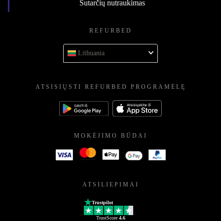
Sutarčių nutraukimas
REFURBED
Lithuania
ATSISIŲSTI REFURBED PROGRAMĖLĘ
MOKĖJIMO BŪDAI
ATSILIEPIMAI
Trustpilot
TrustScore
4.6