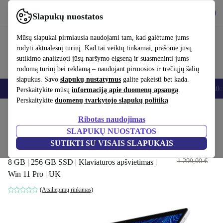
Atsisiųsti programėlę
Atsisiųsti
Slapukų nuostatos
Naudok refurbed greitai ir paprastai
Mūsų slapukai pirmiausia naudojami tam, kad galėtume jums
rodyti aktualesnį turinį. Kad tai veiktų tinkamai, prašome jūsų
sutikimo analizuoti jūsų naršymo elgseną ir suasmeninti jums
rodomą turinį bei reklamą – naudojant pirmosios ir trečiųjų šalių
slapukus. Savo
slapukų nustatymus
galite pakeisti bet kada.
Išmanieji telefonai
Nešiojamieji kompiuteriai
Planšetės
Išmanieji laik
Perskaitykite mūsų
informaciją apie duomenų apsaugą
.
Perskaitykite
duomenų tvarkytojo slapukų politiką
Pradžios puslapis
Produktai
Nešiojamieji kompiuteriai
2-in-1 konvertuojami
Ribotas naudojimas
SLAPUKŲ NUOSTATOS
Dell Latitude Detachable 7320 |
SUTIKTI SU VISAIS SLAPUKAIS
i5-1130G7 | 13"
383
,40 €
1 299,00 €
8 GB | 256 GB SSD | Klaviatūros apšvietimas |
Win 11 Pro | UK
(Atsiliepimų rinkimas)