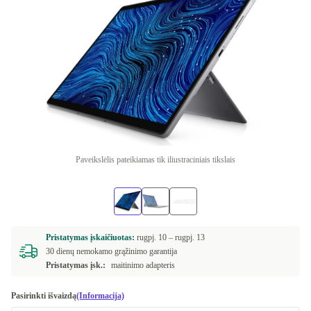
Paveikslėlis pateikiamas tik iliustraciniais tikslais
Pristatymas įskaičiuotas:
rugpj. 10 –
rugpj. 13
30 dienų nemokamo grąžinimo garantija
Pristatymas įsk.:
maitinimo adapteris
Pasirinkti išvaizdą
(Informacija)