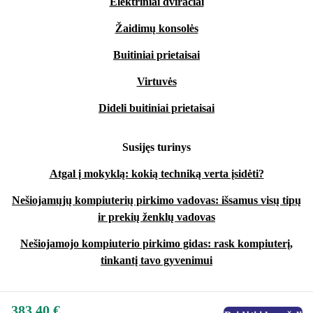
Elektriniai dviračiai
Žaidimų konsolės
Buitiniai prietaisai
Virtuvės
Dideli buitiniai prietaisai
Susijęs turinys
Atgal į mokyklą: kokią techniką verta įsidėti?
Nešiojamųjų kompiuterių pirkimo vadovas: išsamus visų tipų
ir prekių ženklų vadovas
Nešiojamojo kompiuterio pirkimo gidas: rask kompiuterį,
tinkantį tavo gyvenimui
383,40 €