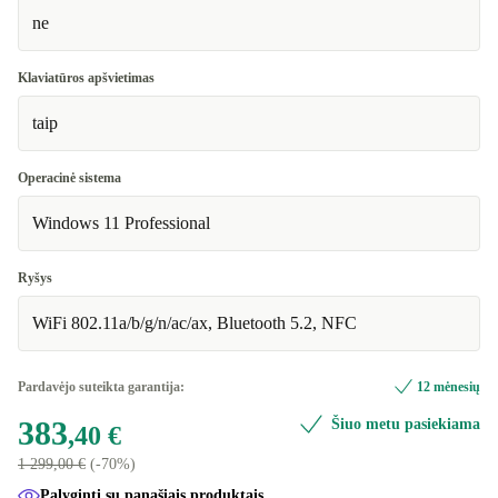
ne
Klaviatūros apšvietimas
taip
Operacinė sistema
Windows 11 Professional
Ryšys
WiFi 802.11a/b/g/n/ac/ax, Bluetooth 5.2, NFC
Pardavėjo suteikta garantija:
12 mėnesių
383
Šiuo metu pasiekiama
,40 €
1 299,00 €
(-70%)
Palyginti su panašiais produktais