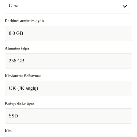
Gera
Gera
Darbinės atminties dydis
8.0 GB
Labai gera
+21,24 €
Puiki
+70,78 €
Atminties talpa
256 GB
Klaviatūros išdėstymas
UK (JK anglų)
Kietojo disko tipas
SSD
Kita