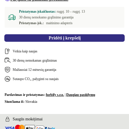
Pristatymas įskaičiuotas:
rugpj. 10 –
rugpj. 13
30 dienų nemokamo grąžinimo garantija
Pristatymas įsk.:
maitinimo adapteris
Pridėti į krepšelį
Veikia kaip naujas
30 dienų nemokamas grąžinimas
Mažiausiai 12 mėnesių garantija
Sutaupo CO₂, palyginti su naujais
Pardavimas ir pristatymas:
furbify s.r.o.
|
Daugiau pasiūlymų
Siunčiama iš:
Slovakia
Saugūs mokėjimai