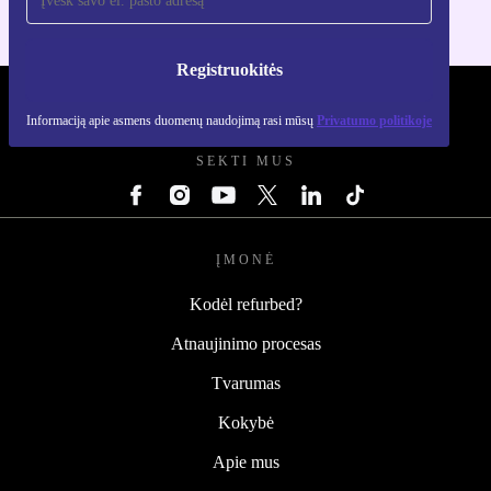
Registruokitės
REFURBED LIETUVA - RETHINK NEW.
Informaciją apie asmens duomenų naudojimą rasi mūsų
Privatumo politikoje
SEKTI MUS
ĮMONĖ
Kodėl refurbed?
Atnaujinimo procesas
Tvarumas
Kokybė
Apie mus