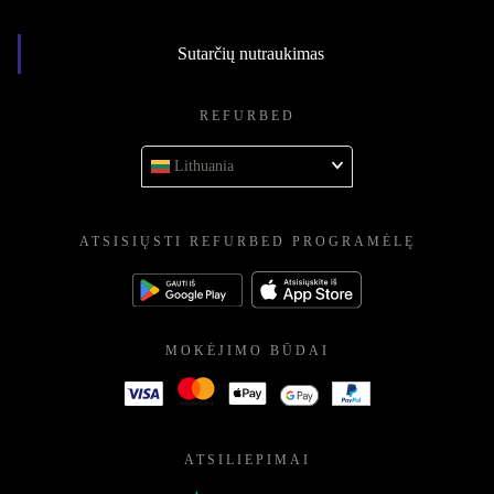
Sutarčių nutraukimas
REFURBED
Lithuania
ATSISIŲSTI REFURBED PROGRAMĖLĘ
MOKĖJIMO BŪDAI
ATSILIEPIMAI