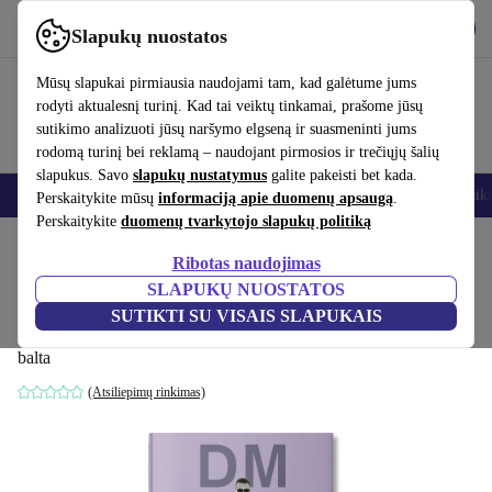
Atsisiųsti programėlę
Atsisiųsti
Slapukų nuostatos
Naudok refurbed greitai ir paprastai
Mūsų slapukai pirmiausia naudojami tam, kad galėtume jums
rodyti aktualesnį turinį. Kad tai veiktų tinkamai, prašome jūsų
sutikimo analizuoti jūsų naršymo elgseną ir suasmeninti jums
rodomą turinį bei reklamą – naudojant pirmosios ir trečiųjų šalių
slapukus. Savo
slapukų nustatymus
galite pakeisti bet kada.
Išmanieji telefonai
Nešiojamieji kompiuteriai
Planšetės
Išmanieji laik
Perskaitykite mūsų
informaciją apie duomenų apsaugą
.
Perskaitykite
duomenų tvarkytojo slapukų politiką
Pradžios puslapis
Produktai
Namų ūkis
Baldai
Ribotas naudojimas
SLAPUKŲ NUOSTATOS
Depeche Mode by Anton Corbijn
SUTIKTI SU VISAIS SLAPUKAIS
Daugiakalbis
balta
(Atsiliepimų rinkimas)