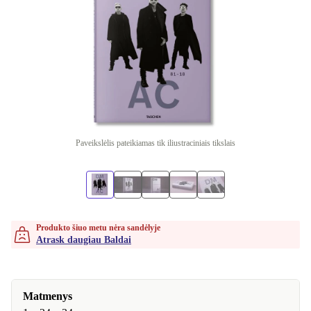
Paveikslėlis pateikiamas tik iliustraciniais tikslais
Produkto šiuo metu nėra sandėlyje
Atrask daugiau Baldai
Matmenys