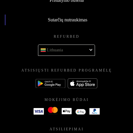
Pristatymo būsena
Sutarčių nutraukimas
REFURBED
Lithuania
ATSISIŲSTI REFURBED PROGRAMĖLĘ
MOKĖJIMO BŪDAI
ATSILIEPIMAI