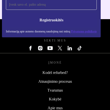
Registruokitės
REFURBED LIETUVA - RETHINK NEW.
Informaciją apie asmens duomenų naudojimą rasi mūsų
Privatumo politikoje
SEKTI MUS
ĮMONĖ
Kodėl refurbed?
Atnaujinimo procesas
Tvarumas
Kokybė
Apie mus