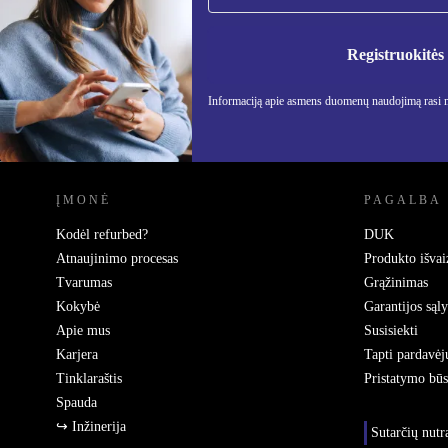
Nebepraleisk nė vieno pasiūlymo.
Informa
Privatu
Registruokitės
Informaciją apie asmens duomenų naudojimą rasi
REFURBED LIETUVA - RETHINK NEW.
ĮMONĖ
PAGALBA
Kodėl refurbed?
DUK
Atnaujinimo procesas
Produkto išvai
Tvarumas
Grąžinimas
Kokybė
Garantijos sąl
Apie mus
Susisiekti
Karjera
Tapti pardavėj
Tinklaraštis
Pristatymo bū
Spauda
↪ Inžinerija
Sutarčių nut