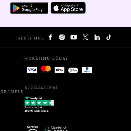
SEKTI MUS
MOKĖJIMO BŪDAI
ATSILIEPIMAI
OGRAMĖLĘ
Trustpilot
TrustScore
4.6
205403
Atsiliepimai