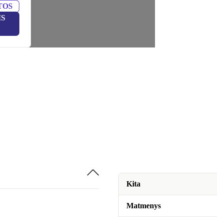
TOS
IS
Kita
Matmenys