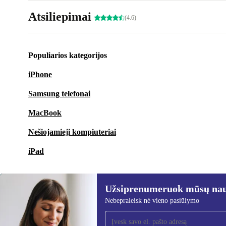
Atsiliepimai
(4.6)
Populiarios kategorijos
iPhone
Samsung telefonai
MacBook
Nešiojamieji kompiuteriai
iPad
Užsiprenumeruok mūsų nauj
Nebepraleisk nė vieno pasiūlymo
Užsiprenumeruok mūsų
naujienlaiškį!