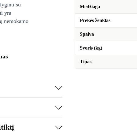
lyginti su
Medžiaga
ui yra
Prekės ženklas
ienų nemokamo
Spalva
Svoris (kg)
mas
Tipas
tiktį