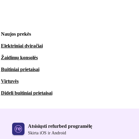
Naujos prekės
Elektriniai dviračiai
Žaidimų konsolės
Buitiniai prietaisai
Virtuvės
Dideli buitiniai prietaisai
Atsisiųsti refurbed programėlę
Skirta iOS ir Android