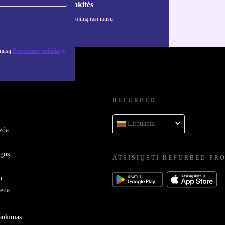
Registruokitės
ciją apie asmens duomenų naudojimą rasi mūsų
mo politikoje
.
 mūsų
Privatumo politikoje
REFURBED
Lithuania
zda
ygos
ATSISIŲSTI REFURBED PR
u
sena
raukimas