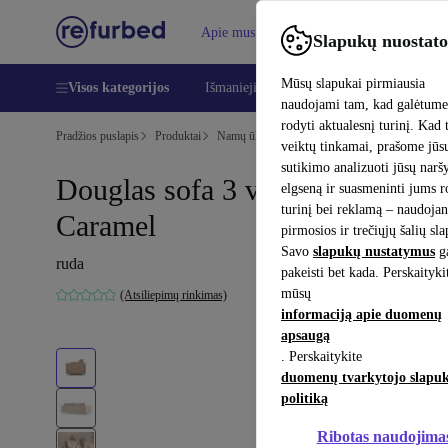
Apie mus
Pagalba
Slapukų nuostato
Mūsų slapukai pirmiausia
Visos kategorijos
Išmanieji telefonai
Nešiojamieji kompiu
naudojami tam, kad galėtum
rodyti aktualesnį turinį. Kad 
Pradžios puslapis
Produktai
Namų ūkis
Baldai
veiktų tinkamai, prašome jūs
sutikimo analizuoti jūsų nar
Douglas sofa 3 vietų Aulla
elgseną ir suasmeninti jums 
turinį bei reklamą – naudojan
Caramel
pirmosios ir trečiųjų šalių sl
Savo
slapukų nustatymus
ga
ruda
pakeisti bet kada. Perskaityki
mūsų
(Atsiliepimų rinkimas)
informaciją apie duomenų
apsaugą
. Perskaitykite
duomenų tvarkytojo slapu
politiką
Ribotas naudojima