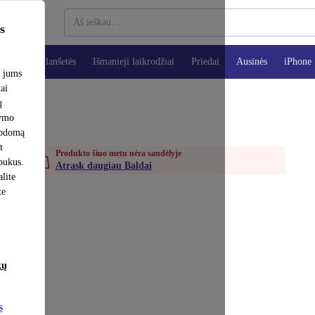
s
teriai
Planšetės
Išmanieji laikrodžiai
Priedai
Ausinės
iPhone
e jums
tai
ų
šymo
rodomą
t
Produkto šiuo metu nėra sandėlyje
apukus.
Atrask daugiau Baldai
lite
te
kų
s