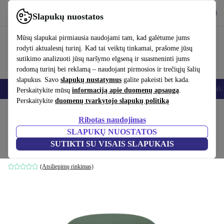
Atsisiųsti programėlę
Atsisiųsti
Slapukų nuostatos
Naudok refurbed greitai ir paprastai
Mūsų slapukai pirmiausia naudojami tam, kad galėtume jums
rodyti aktualesnį turinį. Kad tai veiktų tinkamai, prašome jūsų
sutikimo analizuoti jūsų naršymo elgseną ir suasmeninti jums
rodomą turinį bei reklamą – naudojant pirmosios ir trečiųjų šalių
slapukus. Savo
slapukų nustatymus
galite pakeisti bet kada.
Išmanieji telefonai
Nešiojamieji kompiuteriai
Planšetės
Išmanieji laik
Perskaitykite mūsų
informaciją apie duomenų apsaugą
.
Perskaitykite
duomenų tvarkytojo slapukų politiką
Pradžios puslapis
Produktai
Namų ūkis
Baldai
Ribotas naudojimas
SLAPUKŲ NUOSTATOS
Easy Pouf Vidar žalia
SUTIKTI SU VISAIS SLAPUKAIS
žalia
(Atsiliepimų rinkimas)