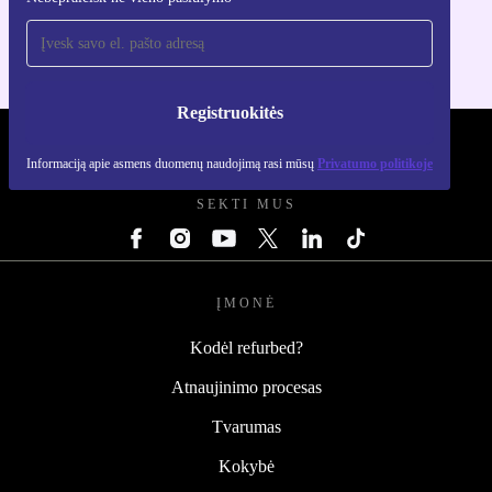
Skirta iOS ir Android
Registruokitės
REFURBED LIETUVA - RETHINK NEW.
Informaciją apie asmens duomenų naudojimą rasi mūsų
Privatumo politikoje
SEKTI MUS
ĮMONĖ
Kodėl refurbed?
Atnaujinimo procesas
Tvarumas
Kokybė