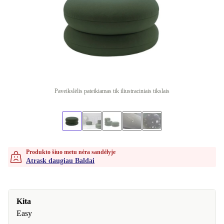
Paveikslėlis pateikiamas tik iliustraciniais tikslais
Produkto šiuo metu nėra sandėlyje
Atrask daugiau Baldai
Kita
Easy