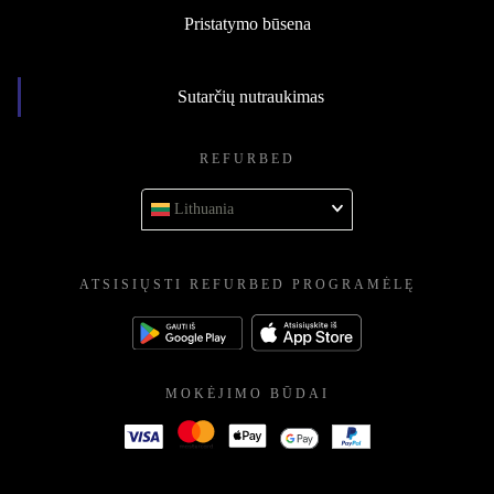
Pristatymo būsena
Sutarčių nutraukimas
REFURBED
Lithuania
ATSISIŲSTI REFURBED PROGRAMĖLĘ
MOKĖJIMO BŪDAI