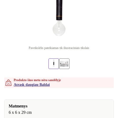
Paveikslėlis pateikiamas tik iliustraciniais tikslais
Produkto šiuo metu nėra sandėlyje
Atrask daugiau Baldai
Matmenys
6 x 6 x 29 cm