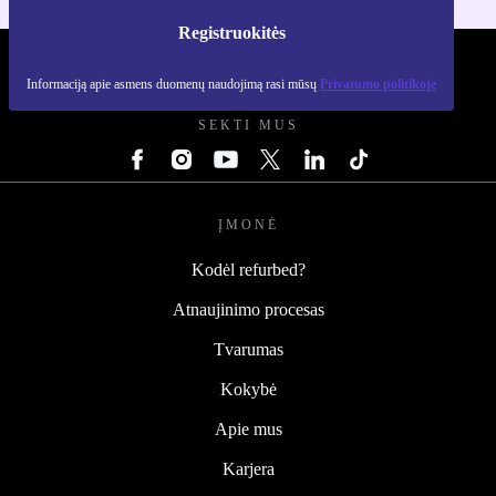
Registruokitės
REFURBED LIETUVA - RETHINK NEW.
Informaciją apie asmens duomenų naudojimą rasi mūsų
Privatumo politikoje
SEKTI MUS
ĮMONĖ
Kodėl refurbed?
Atnaujinimo procesas
Tvarumas
Kokybė
Apie mus
Karjera