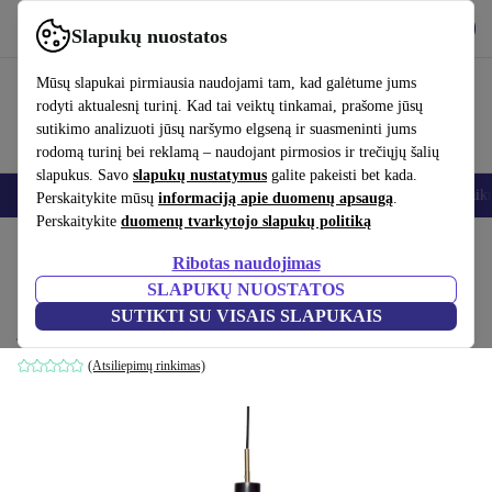
Atsisiųsti programėlę
Atsisiųsti
Slapukų nuostatos
Naudok refurbed greitai ir paprastai
Mūsų slapukai pirmiausia naudojami tam, kad galėtume jums
rodyti aktualesnį turinį. Kad tai veiktų tinkamai, prašome jūsų
sutikimo analizuoti jūsų naršymo elgseną ir suasmeninti jums
rodomą turinį bei reklamą – naudojant pirmosios ir trečiųjų šalių
slapukus. Savo
slapukų nustatymus
galite pakeisti bet kada.
Išmanieji telefonai
Nešiojamieji kompiuteriai
Planšetės
Išmanieji laik
Perskaitykite mūsų
informaciją apie duomenų apsaugą
.
Perskaitykite
duomenų tvarkytojo slapukų politiką
Pradžios puslapis
Produktai
Namų ūkis
Baldai
Ribotas naudojimas
SLAPUKŲ NUOSTATOS
Elegant kabamoji lempa juodas
SUTIKTI SU VISAIS SLAPUKAIS
juoda
(Atsiliepimų rinkimas)