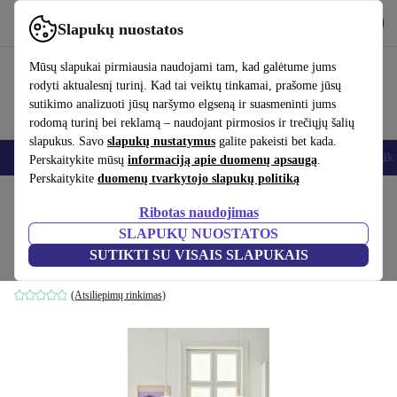
Atsisiųsti programėlę
Atsisiųsti
Slapukų nuostatos
Naudok refurbed greitai ir paprastai
Mūsų slapukai pirmiausia naudojami tam, kad galėtume jums
rodyti aktualesnį turinį. Kad tai veiktų tinkamai, prašome jūsų
sutikimo analizuoti jūsų naršymo elgseną ir suasmeninti jums
rodomą turinį bei reklamą – naudojant pirmosios ir trečiųjų šalių
slapukus. Savo
slapukų nustatymus
galite pakeisti bet kada.
Išmanieji telefonai
Nešiojamieji kompiuteriai
Planšetės
Išmanieji laik
Perskaitykite mūsų
informaciją apie duomenų apsaugą
.
Perskaitykite
duomenų tvarkytojo slapukų politiką
Pradžios puslapis
Produktai
Namų ūkis
Baldai
Ribotas naudojimas
SLAPUKŲ NUOSTATOS
Ellen 30 kabamoji lempa opalas weiss
SUTIKTI SU VISAIS SLAPUKAIS
balta
(Atsiliepimų rinkimas)