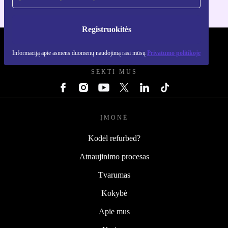
Registruokitės
REFURBED LIETUVA - RETHINK NEW.
Informaciją apie asmens duomenų naudojimą rasi mūsų
Privatumo politikoje
SEKTI MUS
ĮMONĖ
Kodėl refurbed?
Atnaujinimo procesas
Tvarumas
Kokybė
Apie mus