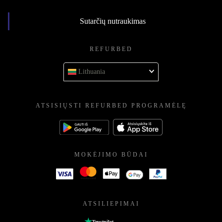
Sutarčių nutraukimas
REFURBED
Lithuania
ATSISIŲSTI REFURBED PROGRAMĖLĘ
MOKĖJIMO BŪDAI
ATSILIEPIMAI
Trustpilot