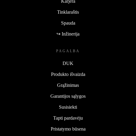
Karjera
Tinklaraštis
Spauda
↪ Inžinerija
PAGALBA
DUK
Produkto išvaizda
Grąžinimas
Garantijos sąlygos
Susisiekti
Tapti pardavėju
Pristatymo būsena