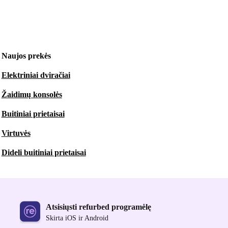
Naujos prekės
Elektriniai dviračiai
Žaidimų konsolės
Buitiniai prietaisai
Virtuvės
Dideli buitiniai prietaisai
Atsisiųsti refurbed programėlę
Skirta iOS ir Android