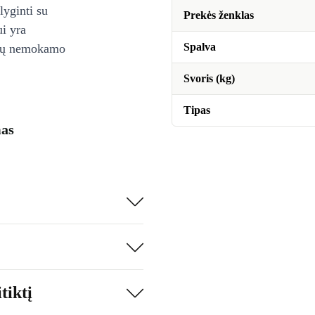
lyginti su
Prekės ženklas
ui yra
Spalva
ienų nemokamo
Svoris (kg)
Tipas
mas
tiktį