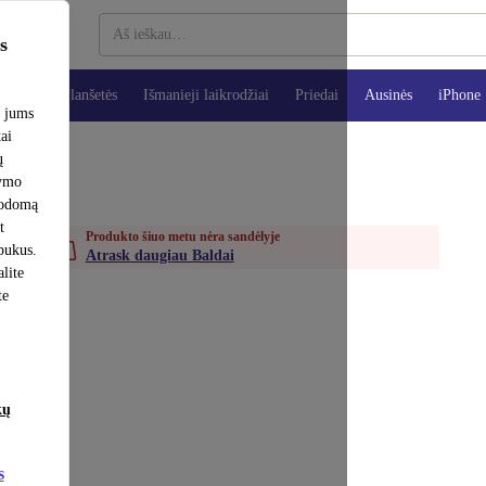
s
teriai
Planšetės
Išmanieji laikrodžiai
Priedai
Ausinės
iPhone
e jums
tai
ų
šymo
rodomą
t
Produkto šiuo metu nėra sandėlyje
apukus.
Atrask daugiau Baldai
lite
te
kų
s