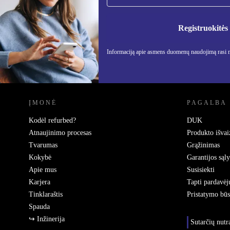
Nebepraleisk nė vieno pasiūlymo.
Informa
Privatu
Registruokitės
Informaciją apie asmens duomenų naudojimą rasi
REFURBED LIETUVA - RETHINK NEW.
ĮMONĖ
PAGALBA
Kodėl refurbed?
DUK
Atnaujinimo procesas
Produkto išvai
Tvarumas
Grąžinimas
Kokybė
Garantijos sąl
Apie mus
Susisiekti
Karjera
Tapti pardavėj
Tinklaraštis
Pristatymo bū
Spauda
↪ Inžinerija
Sutarčių nut