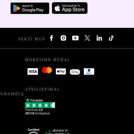
SEKTI MUS
MOKĖJIMO BŪDAI
ATSILIEPIMAI
OGRAMĖLĘ
Trustpilot
TrustScore
4.6
205718
Atsiliepimai