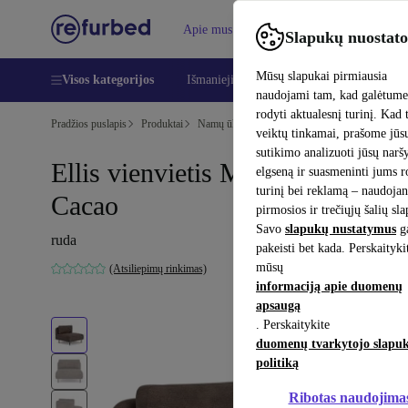
Apie mus
Pagalba
Slapukų nuostato
Mūsų slapukai pirmiausia
Visos kategorijos
Išmanieji telefonai
Nešiojamieji kompiu
naudojami tam, kad galėtum
rodyti aktualesnį turinį. Kad 
Pradžios puslapis
Produktai
Namų ūkis
Baldai
veiktų tinkamai, prašome jūs
sutikimo analizuoti jūsų nar
Ellis vienvietis Modul Aulla
elgseną ir suasmeninti jums 
turinį bei reklamą – naudojan
Cacao
pirmosios ir trečiųjų šalių sl
Savo
slapukų nustatymus
ga
ruda
pakeisti bet kada. Perskaityki
mūsų
(Atsiliepimų rinkimas)
informaciją apie duomenų
apsaugą
. Perskaitykite
duomenų tvarkytojo slapu
politiką
Ribotas naudojima