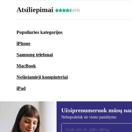
Atsiliepimai
(4.6)
Populiarios kategorijos
iPhone
Samsung telefonai
MacBook
Nešiojamieji kompiuteriai
iPad
Užsiprenumeruok mūsų nauj
Nebepraleisk nė vieno pasiūlymo
Užsiprenumeruok mūsų
naujienlaiškį!