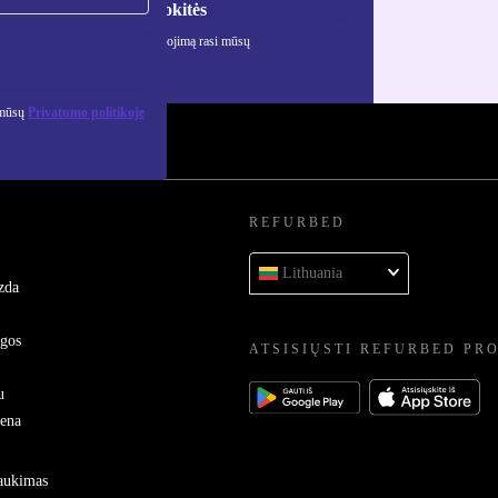
Registruokitės
ciją apie asmens duomenų naudojimą rasi mūsų
mo politikoje
.
 mūsų
Privatumo politikoje
REFURBED
Lithuania
zda
ygos
ATSISIŲSTI REFURBED PR
u
sena
raukimas