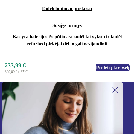
Dideli buitiniai prietaisai
Susijęs turinys
Kas yra baterijos išsipūtimas: kodėl tai vyksta ir kodėl
refurbed pirkėjai dėl to gali nesijaudinti
233,99 €
Pridėti į krepšelį
369,00 €
(-37%)
Užsiprenumeruok mūsų naujienlaiškį!
Nebepraleisk nė vieno pasiūlymo.