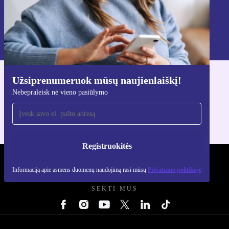
Registruokitės
Informaciją apie asmens duomenų naudojimą rasi mūsų
Privatumo politikoje
.
Užsiprenumeruok mūsų naujienlaiškį!
Atsisiųsti refurbed programėlę
Nebepraleisk nė vieno pasiūlymo
Skirta iOS ir Android
Registruokitės
REFURBED LIETUVA - RETHINK NEW.
Informaciją apie asmens duomenų naudojimą rasi mūsų
Privatumo politikoje
SEKTI MUS