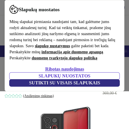
Atsisiųsti programėlę
Atsisiųsti
Slapukų nuostatos
Naudok refurbed greitai ir paprastai
Mūsų slapukai pirmiausia naudojami tam, kad galėtume jums
rodyti aktualesnį turinį. Kad tai veiktų tinkamai, prašome jūsų
sutikimo analizuoti jūsų naršymo elgseną ir suasmeninti jums
rodomą turinį bei reklamą – naudojant pirmosios ir trečiųjų šalių
slapukus. Savo
slapukų nustatymus
galite pakeisti bet kada.
Išmanieji telefonai
Nešiojamieji kompiuteriai
Planšetės
Išmanieji laik
Perskaitykite mūsų
informaciją apie duomenų apsaugą
.
Perskaitykite
duomenų tvarkytojo slapukų politiką
Pradžios puslapis
Produktai
Mobilieji telefonai ir išmanieji telefonai
Emporia mobilie
Ribotas naudojimas
SLAPUKŲ NUOSTATOS
Emporia Smart 6
SUTIKTI SU VISAIS SLAPUKAIS
233
,99 €
juodas
369,00 €
(Atsiliepimų rinkimas)