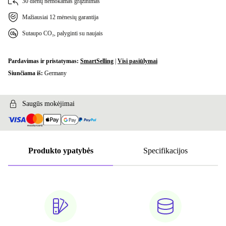
30 dienų nemokamas grąžinimas
Mažiausiai 12 mėnesių garantija
Sutaupo CO₂, palyginti su naujais
Pardavimas ir pristatymas:
SmartSelling
|
Visi pasiūlymai
Siunčiama iš:
Germany
Saugūs mokėjimai
Produkto ypatybės
Specifikacijos