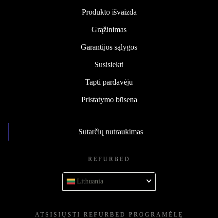
Produkto išvaizda
Grąžinimas
Garantijos sąlygos
Susisiekti
Tapti pardavėju
Pristatymo būsena
Sutarčių nutraukimas
REFURBED
Lithuania
ATSISIŲSTI REFURBED PROGRAMĖLĘ