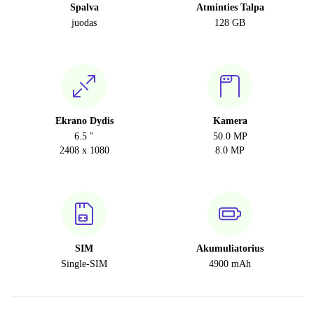
Spalva
Atminties Talpa
juodas
128 GB
Ekrano Dydis
Kamera
6.5 "
50.0 MP
2408 x 1080
8.0 MP
SIM
Akumuliatorius
Single-SIM
4900 mAh