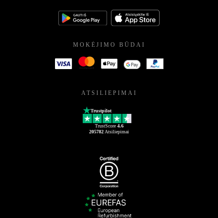
MOKĖJIMO BŪDAI
ATSILIEPIMAI
Trustpilot
TrustScore
4.6
205782
Atsiliepimai