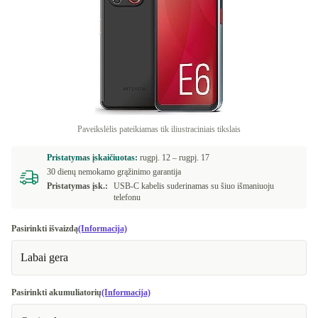
Paveikslėlis pateikiamas tik iliustraciniais tikslais
Pristatymas įskaičiuotas:
rugpj. 12 –
rugpj. 17
30 dienų nemokamo grąžinimo garantija
Pristatymas įsk.:
USB-C kabelis suderinamas su šiuo išmaniuoju
telefonu
Pasirinkti išvaizdą
(Informacija)
Labai gera
Pasirinkti akumuliatorių
(Informacija)