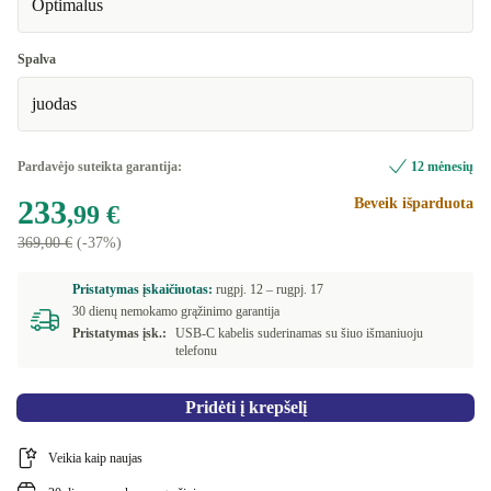
Optimalus
Spalva
juodas
Pardavėjo suteikta garantija:
12 mėnesių
233
Beveik išparduota
,99 €
369,00 €
(-37%)
Pristatymas įskaičiuotas:
rugpj. 12 –
rugpj. 17
30 dienų nemokamo grąžinimo garantija
Pristatymas įsk.:
USB-C kabelis suderinamas su šiuo išmaniuoju
telefonu
Pridėti į krepšelį
Veikia kaip naujas