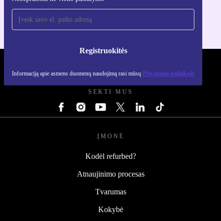
Skirta iOS ir Android
Registruokitės
REFURBED LIETUVA - RETHINK NEW.
Informaciją apie asmens duomenų naudojimą rasi mūsų
Privatumo politikoje
SEKTI MUS
ĮMONĖ
Kodėl refurbed?
Atnaujinimo procesas
Tvarumas
Kokybė