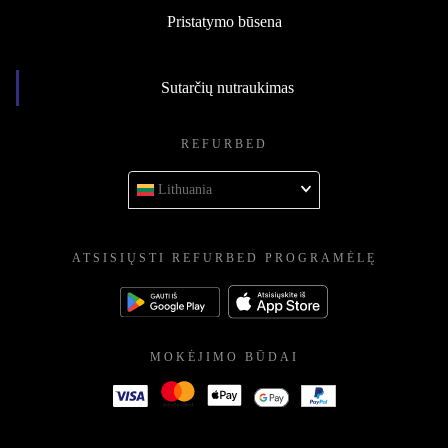
Pristatymo būsena
Sutarčių nutraukimas
REFURBED
Lithuania
ATSISIŲSTI REFURBED PROGRAMĖLĘ
MOKĖJIMO BŪDAI