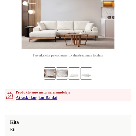
Paveikslėlis pateikiamas tik iliustraciniais tikslais
Produkto šiuo metu nėra sandėlyje
Atrask daugiau Baldai
Kita
Eti