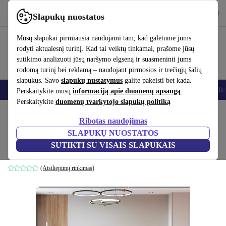
Atsisiųsti programėlę
Atsisiųsti
Slapukų nuostatos
Naudok refurbed greitai ir paprastai
Mūsų slapukai pirmiausia naudojami tam, kad galėtume jums
rodyti aktualesnį turinį. Kad tai veiktų tinkamai, prašome jūsų
sutikimo analizuoti jūsų naršymo elgseną ir suasmeninti jums
rodomą turinį bei reklamą – naudojant pirmosios ir trečiųjų šalių
slapukus. Savo
slapukų nustatymus
galite pakeisti bet kada.
Išmanieji telefonai
Nešiojamieji kompiuteriai
Planšetės
Išmanieji laik
Perskaitykite mūsų
informaciją apie duomenų apsaugą
.
Perskaitykite
duomenų tvarkytojo slapukų politiką
Pradžios puslapis
Produktai
Namų ūkis
Baldai
Ribotas naudojimas
SLAPUKŲ NUOSTATOS
Eti kampinė sofa kairė baltas
SUTIKTI SU VISAIS SLAPUKAIS
balta
(Atsiliepimų rinkimas)