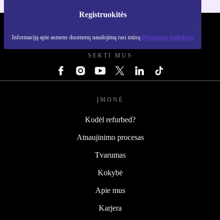
Registruokitės
REFURBED LIETUVA - RETHINK NEW.
Informaciją apie asmens duomenų naudojimą rasi mūsų
Privatumo politikoje
SEKTI MUS
ĮMONĖ
Kodėl refurbed?
Atnaujinimo procesas
Tvarumas
Kokybė
Apie mus
Karjera