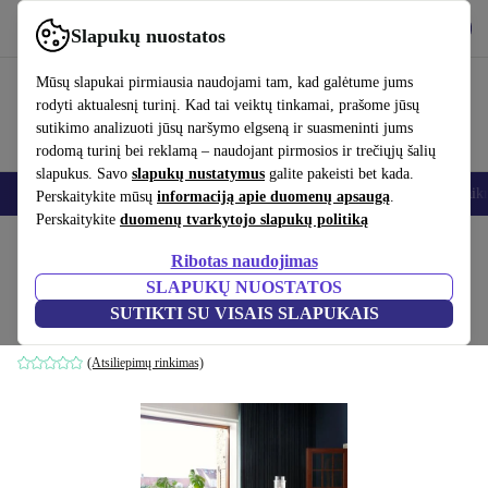
Atsisiųsti programėlę
Atsisiųsti
Slapukų nuostatos
Naudok refurbed greitai ir paprastai
Mūsų slapukai pirmiausia naudojami tam, kad galėtume jums
rodyti aktualesnį turinį. Kad tai veiktų tinkamai, prašome jūsų
sutikimo analizuoti jūsų naršymo elgseną ir suasmeninti jums
rodomą turinį bei reklamą – naudojant pirmosios ir trečiųjų šalių
slapukus. Savo
slapukų nustatymus
galite pakeisti bet kada.
Išmanieji telefonai
Nešiojamieji kompiuteriai
Planšetės
Išmanieji laik
Perskaitykite mūsų
informaciją apie duomenų apsaugą
.
Perskaitykite
duomenų tvarkytojo slapukų politiką
Pradžios puslapis
Produktai
Namų ūkis
Baldai
Ribotas naudojimas
SLAPUKŲ NUOSTATOS
Eyrie Loungestuhl geltona
SUTIKTI SU VISAIS SLAPUKAIS
geltona
(Atsiliepimų rinkimas)