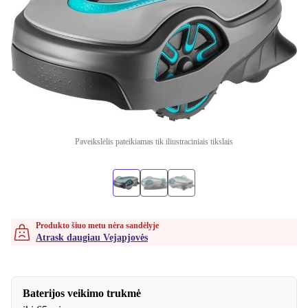
Paveikslėlis pateikiamas tik iliustraciniais tikslais
Produkto šiuo metu nėra sandėlyje
Atrask daugiau Vejapjovės
Baterijos veikimo trukmė