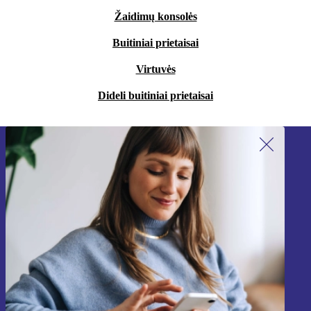
Žaidimų konsolės
Buitiniai prietaisai
Virtuvės
Dideli buitiniai prietaisai
Užsiprenumeruok mūsų naujienlaiškį!
Nebepraleisk nė vieno pasiūlymo.
Registruokitės
Informaciją apie asmens duomenų naudojimą rasi mūsų
Privatumo politikoje
.