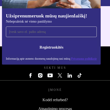
Užsiprenumeruok mūsų naujienlaiškį!
Atsisiųsti refurbed programėlę
Nebepraleisk nė vieno pasiūlymo
Skirta iOS ir Android
Registruokitės
REFURBED LIETUVA - RETHINK NEW.
Informaciją apie asmens duomenų naudojimą rasi mūsų
Privatumo politikoje
SEKTI MUS
ĮMONĖ
Kodėl refurbed?
Atnaujinimo procesas