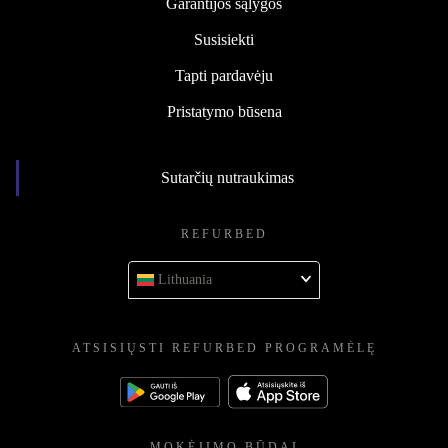
Garantijos sąlygos
Susisiekti
Tapti pardavėju
Pristatymo būsena
Sutarčių nutraukimas
REFURBED
Lithuania
ATSISIŲSTI REFURBED PROGRAMĖLĘ
MOKĖJIMO BŪDAI