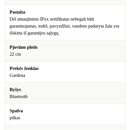
Pastaba
Dėl atnaujinimo IPxx sertifikatas nebegali būti
garantuojamas, todėl, pavyzdžiui, vandens padaryta žala yra
išskirta iš garantijos sąlygų.
Pjovimo plotis
22 cm
Prekės ženklas
Gardena
Ryšys
Bluetooth
Spalva
pilkas