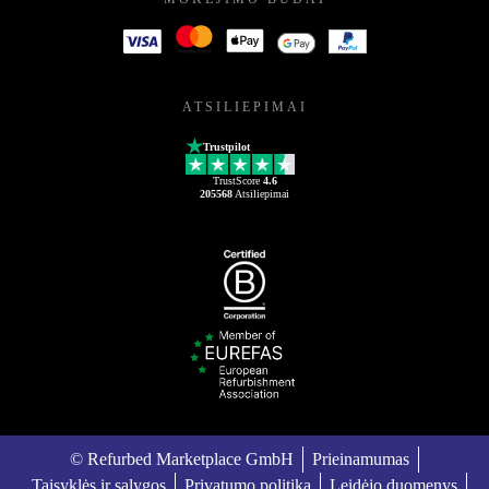
ATSILIEPIMAI
Trustpilot
TrustScore
4.6
205568
Atsiliepimai
© Refurbed Marketplace GmbH
Prieinamumas
Taisyklės ir sąlygos
Privatumo politika
Leidėjo duomenys