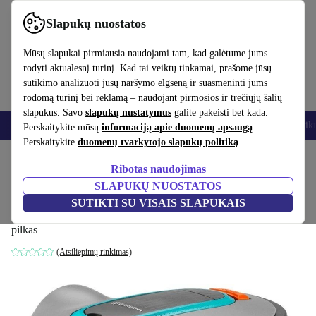
Atsisiųsti programėlę
Atsisiųsti
Slapukų nuostatos
Naudok refurbed greitai ir paprastai
Mūsų slapukai pirmiausia naudojami tam, kad galėtume jums
rodyti aktualesnį turinį. Kad tai veiktų tinkamai, prašome jūsų
sutikimo analizuoti jūsų naršymo elgseną ir suasmeninti jums
rodomą turinį bei reklamą – naudojant pirmosios ir trečiųjų šalių
slapukus. Savo
slapukų nustatymus
galite pakeisti bet kada.
Išmanieji telefonai
Nešiojamieji kompiuteriai
Planšetės
Išmanieji laik
Perskaitykite mūsų
informaciją apie duomenų apsaugą
.
Perskaitykite
duomenų tvarkytojo slapukų politiką
Pradžios puslapis
Produktai
Sodas
Vejapjovės
Ribotas naudojimas
SLAPUKŲ NUOSTATOS
Gardena SILENO life 1000 m² vejapjovė
SUTIKTI SU VISAIS SLAPUKAIS
robotas
pilkas
(Atsiliepimų rinkimas)