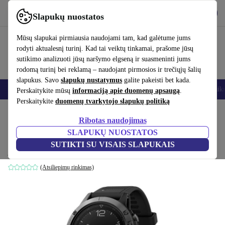
Atsisiųsti programėlę
Atsisiųsti
Slapukų nuostatos
Naudok refurbed greitai ir paprastai
Mūsų slapukai pirmiausia naudojami tam, kad galėtume jums
rodyti aktualesnį turinį. Kad tai veiktų tinkamai, prašome jūsų
sutikimo analizuoti jūsų naršymo elgseną ir suasmeninti jums
rodomą turinį bei reklamą – naudojant pirmosios ir trečiųjų šalių
slapukus. Savo
slapukų nustatymus
galite pakeisti bet kada.
Išmanieji telefonai
Nešiojamieji kompiuteriai
Planšetės
Išmanieji laik
Perskaitykite mūsų
informaciją apie duomenų apsaugą
.
Perskaitykite
duomenų tvarkytojo slapukų politiką
Pradžios puslapis
Produktai
Išmanieji laikrodžiai
Ribotas naudojimas
SLAPUKŲ NUOSTATOS
Garmin Fenix 5 (2017)
SUTIKTI SU VISAIS SLAPUKAIS
juodas
(Atsiliepimų rinkimas)