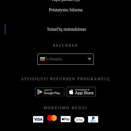
Pristatymo būsena
Sutarčių nutraukimas
REFURBED
Lithuania
ATSISIŲSTI REFURBED PROGRAMĖLĘ
MOKĖJIMO BŪDAI