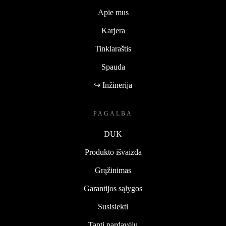
Apie mus
Karjera
Tinklaraštis
Spauda
↪ Inžinerija
PAGALBA
DUK
Produkto išvaizda
Grąžinimas
Garantijos sąlygos
Susisiekti
Tapti pardavėju