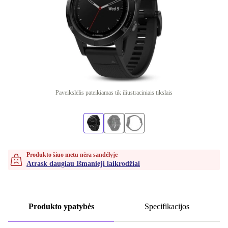
Paveikslėlis pateikiamas tik iliustraciniais tikslais
Produkto šiuo metu nėra sandėlyje
Atrask daugiau Išmanieji laikrodžiai
Produkto ypatybės
Specifikacijos