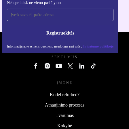
Nebepraleisk nė vieno pasiūlymo
Skirta iOS ir Android
Registruokitės
REFURBED LIETUVA - RETHINK NEW.
Informaciją apie asmens duomenų naudojimą rasi mūsų
Privatumo politikoje
SEKTI MUS
ĮMONĖ
Kodėl refurbed?
Atnaujinimo procesas
Tvarumas
Kokybė