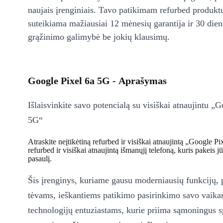
naujais įrenginiais. Tavo patikimam refurbed produkt
suteikiama mažiausiai 12 mėnesių garantija ir 30 d
grąžinimo galimybė be jokių klausimų.
Google Pixel 6a 5G - Aprašymas
Išlaisvinkite savo potencialą su visiškai atnaujintu „
5G“
Atraskite neįtikėtiną refurbed ir visiškai atnaujintą „Google P
refurbed ir visiškai atnaujintą išmanųjį telefoną, kuris pakeis j
pasaulį.
Šis įrenginys, kuriame gausu moderniausių funkcijų, p
tėvams, ieškantiems patikimo pasirinkimo savo vaika
technologijų entuziastams, kurie priima sąmoningus s