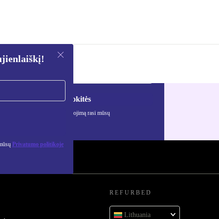
ienlaiškį!
Registruokitės
ciją apie asmens duomenų naudojimą rasi mūsų
mo politikoje
.
 mūsų
Privatumo politikoje
REFURBED
Lithuania