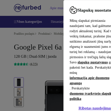
Apie mus
Pagalba
Slapukų nuostato
Mūsų slapukai pirmiausia
Visos kategorijos
Išmanieji telefonai
Nešiojamieji kompiu
naudojami tam, kad galėtum
rodyti aktualesnį turinį. Kad 
Pradžios puslapis
Produktai
Mobilieji telefonai ir išmanieji telefonai
Google
veiktų tinkamai, prašome jūs
sutikimo analizuoti jūsų nar
Google Pixel 6a 5G
elgseną ir suasmeninti jums 
turinį bei reklamą – naudojan
128 GB | Dual-SIM | juoda
pirmosios ir trečiųjų šalių sl
Savo
slapukų nustatymus
ga
(4,7/5)
pakeisti bet kada. Perskaityki
mūsų
informaciją apie duomenų
apsaugą
. Perskaitykite
duomenų tvarkytojo slapu
politiką
Ribotas naudojima