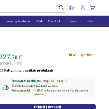
Samsung telefonai
iPad
MacBook
iPhone 13
iPhone 14
i
227
Beveik išparduota
,70 €
449,00 €
(-49%)
Palyginti su panašiais produktais
Pristatymas įskaičiuotas:
rugpj. 12 –
rugpj. 17
30 dienų nemokamo grąžinimo garantija
Pristatymas įsk.:
USB-C laidas suderinamas su šiuo išmaniuoju
telefonu
Pridėti į krepšelį