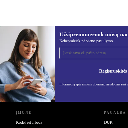
Užsiprenumeruok mūsų nauj
227,70 €
449,00 €
(-49%)
Nebepraleisk nė vieno pasiūlymo
Užsiprenumeruok mūsų
naujienlaiškį!
Nebepraleisk nė vieno pasiūlymo.
Informa
Privatu
Registruokitės
Informaciją apie asmens duomenų naudojimą rasi
REFURBED LIETUVA - RETHINK NEW.
ĮMONĖ
PAGALBA
Kodėl refurbed?
DUK