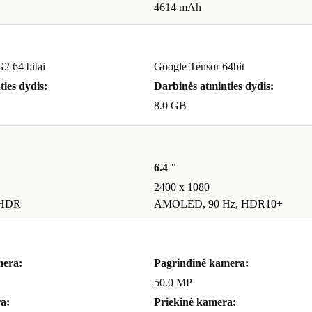
4614 mAh
irtinis,
mą ir naujoves.
2 64 bitai
Google Tensor 64bit
s ir
ies dydis:
Darbinės atminties dydis:
oreikius ir tuo
8.0 GB
furbed „Google
6.4 "
2400 x 1080
 HDR
AMOLED, 90 Hz, HDR10+
mera:
Pagrindinė kamera:
50.0 MP
a:
Priekinė kamera: