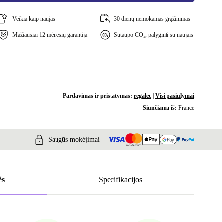
Veikia kaip naujas
30 dienų nemokamas grąžinimas
Mažiausiai 12 mėnesių garantija
Sutaupo CO₂, palyginti su naujais
Pardavimas ir pristatymas:
regalec
|
Visi pasiūlymai
Siunčiama iš:
France
Saugūs mokėjimai
ės
Specifikacijos