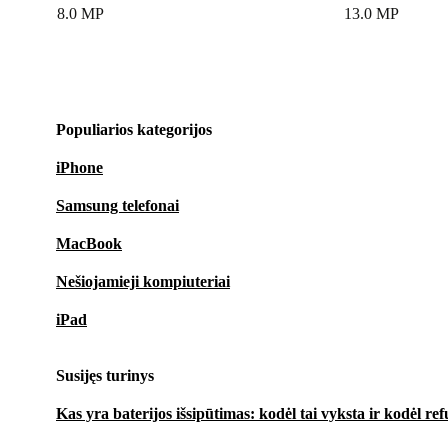
8.0 MP
13.0 MP
Populiarios kategorijos
iPhone
Samsung telefonai
MacBook
Nešiojamieji kompiuteriai
iPad
Susijęs turinys
Kas yra baterijos išsipūtimas: kodėl tai vyksta ir kodėl ref