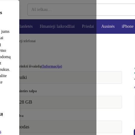
s
teriai
Planšetės
Išmanieji laikrodžiai
Priedai
Ausinės
iPhone
e jums
tai
 Pixel mobilieji telefonai
ų
šymo
rodomą
t
Pasirinkti išvaizdą
(Informacija)
apukus.
lite
Puiki
te
Atminties talpa
128 GB
kų
Spalva
juodas
s