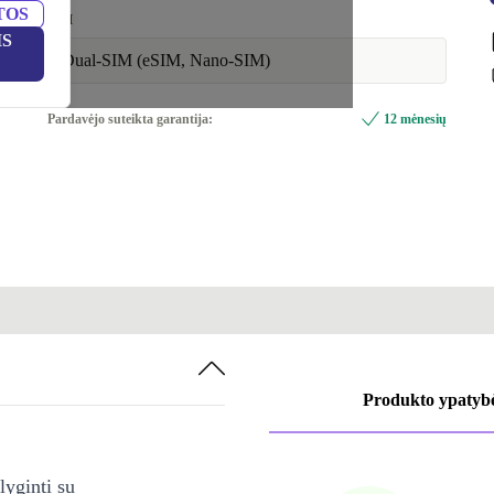
TOS
SIM
IS
Dual-SIM (eSIM, Nano-SIM)
Pardavėjo suteikta garantija:
12 mėnesių
Produkto ypatyb
lyginti su