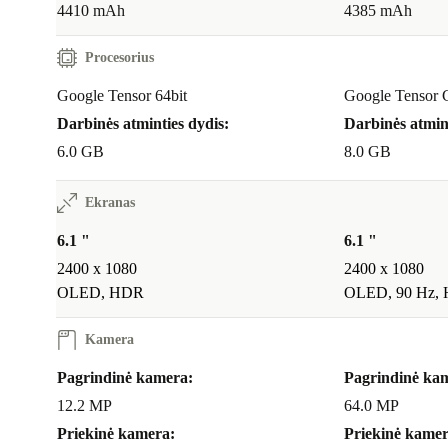
4410 mAh
4385 mAh
Apibendrinant, refurbed „Google Pixel 6a 5G“ yra išsk
Procesorius
ekologiškas išmanusis telefonas, kuris įkūnija tobulu
Google Tensor 64bit
Google Tensor G
Savo refurbed dizainu, aukščiausios klasės funkcijomi
Darbinės atminties dydis:
Darbinės atmint
apgalvotais sprendimais jis tenkina įvairių vartotojų p
6.0 GB
8.0 GB
pačiu metu daro teigiamą įtaką aplinkai. Atraskite re
Pixel 6a 5G“ privalumus ir pasveikinkite protingesnę,
Ekranas
ekologiškesnę ateitį jau šiandien!
6.1 "
6.1 "
2400 x 1080
2400 x 1080
OLED, HDR
OLED, 90 Hz,
Kamera
Pagrindinė kamera:
Pagrindinė ka
12.2 MP
64.0 MP
Priekinė kamera:
Priekinė kamer