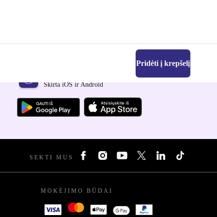
Pridėti į krepšelį
Atsisiųsti refurbed programėlę
Skirta iOS ir Android
SEKTI MUS
MOKĖJIMO BŪDAI