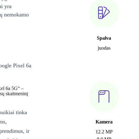
ui yra
ienų nemokamo
Spalva
juodas
Google Pixel 6a
ixel 6a 5G“ –
ūsų skaitmeninį
uikiai tinka
ms,
Kamera
prendimus, ir
12.2 MP