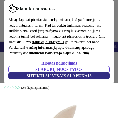
Atsisiųsti programėlę
Atsisiųsti
Slapukų nuostatos
Naudok refurbed greitai ir paprastai
Mūsų slapukai pirmiausia naudojami tam, kad galėtume jums
rodyti aktualesnį turinį. Kad tai veiktų tinkamai, prašome jūsų
sutikimo analizuoti jūsų naršymo elgseną ir suasmeninti jums
rodomą turinį bei reklamą – naudojant pirmosios ir trečiųjų šalių
slapukus. Savo
slapukų nustatymus
galite pakeisti bet kada.
Išmanieji telefonai
Nešiojamieji kompiuteriai
Planšetės
Išmanieji laik
Perskaitykite mūsų
informaciją apie duomenų apsaugą
.
Perskaitykite
duomenų tvarkytojo slapukų politiką
Pradžios puslapis
Produktai
Namų ūkis
Baldai
Ribotas naudojimas
SLAPUKŲ NUOSTATOS
Holly valgomojo kėdė Danny Cream
SUTIKTI SU VISAIS SLAPUKAIS
ruda
(Atsiliepimų rinkimas)