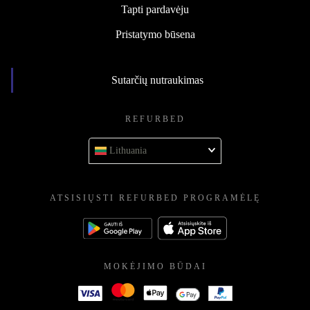
Tapti pardavėju
Pristatymo būsena
Sutarčių nutraukimas
REFURBED
Lithuania
ATSISIŲSTI REFURBED PROGRAMĖLĘ
MOKĖJIMO BŪDAI