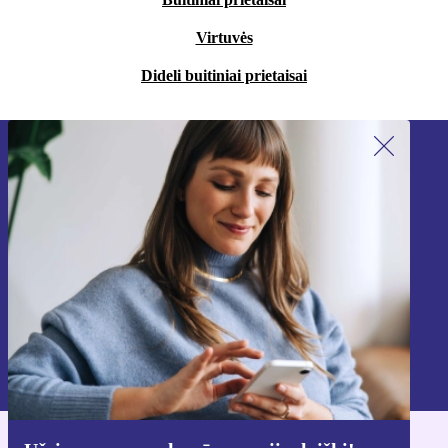
Virtuvės
Dideli buitiniai prietaisai
Užsiprenumeruok mūsų naujienlaiškį!
Nebepraleisk nė vieno pasiūlymo.
Registruokitės
Informaciją apie asmens duomenų naudojimą rasi mūsų
Privatumo politikoje
.