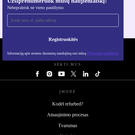
Užsiprenumeruok mūsų naujienlaiškį!
Atsisiųsti refurbed programėlę
Nebepraleisk nė vieno pasiūlymo
Skirta iOS ir Android
Registruokitės
REFURBED LIETUVA - RETHINK NEW.
Informaciją apie asmens duomenų naudojimą rasi mūsų
Privatumo politikoje
SEKTI MUS
ĮMONĖ
Kodėl refurbed?
Atnaujinimo procesas
Tvarumas