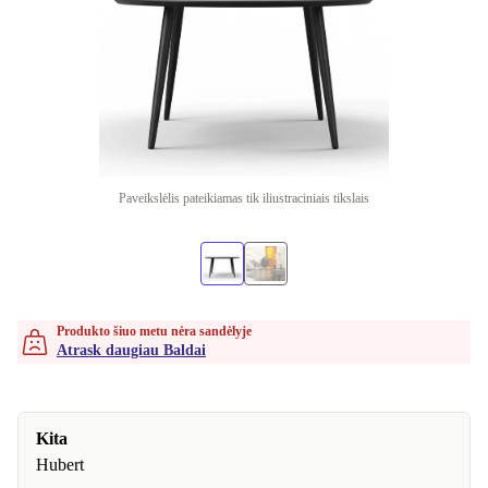
Paveikslėlis pateikiamas tik iliustraciniais tikslais
Produkto šiuo metu nėra sandėlyje
Atrask daugiau Baldai
Kita
Hubert