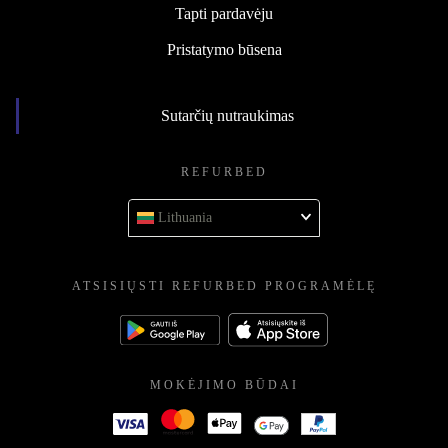
Tapti pardavėju
Pristatymo būsena
Sutarčių nutraukimas
REFURBED
Lithuania
ATSISIŲSTI REFURBED PROGRAMĖLĘ
MOKĖJIMO BŪDAI