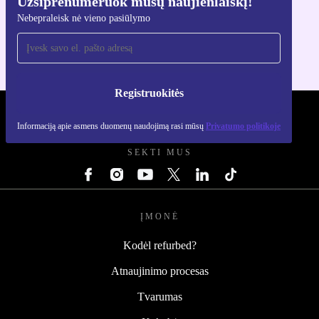
Užsiprenumeruok mūsų naujienlaiškį!
Atsisiųsti refurbed programėlę
Nebepraleisk nė vieno pasiūlymo
Skirta iOS ir Android
Registruokitės
REFURBED LIETUVA - RETHINK NEW.
Informaciją apie asmens duomenų naudojimą rasi mūsų
Privatumo politikoje
SEKTI MUS
ĮMONĖ
Kodėl refurbed?
Atnaujinimo procesas
Tvarumas