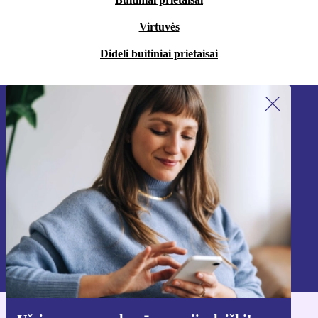
Virtuvės
Dideli buitiniai prietaisai
Užsiprenumeruok mūsų naujienlaiškį!
Nebepraleisk nė vieno pasiūlymo.
Registruokitės
Informaciją apie asmens duomenų naudojimą rasi mūsų
Privatumo politikoje
.