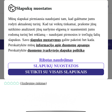
Atsisiųsti programėlę
Atsisiųsti
Slapukų nuostatos
Naudok refurbed greitai ir paprastai
Mūsų slapukai pirmiausia naudojami tam, kad galėtume jums
rodyti aktualesnį turinį. Kad tai veiktų tinkamai, prašome jūsų
sutikimo analizuoti jūsų naršymo elgseną ir suasmeninti jums
rodomą turinį bei reklamą – naudojant pirmosios ir trečiųjų šalių
slapukus. Savo
slapukų nustatymus
galite pakeisti bet kada.
Išmanieji telefonai
Nešiojamieji kompiuteriai
Planšetės
Išmanieji laik
Perskaitykite mūsų
informaciją apie duomenų apsaugą
.
Perskaitykite
duomenų tvarkytojo slapukų politiką
Pradžios puslapis
Produktai
Namų ūkis
Baldai
Ribotas naudojimas
SLAPUKŲ NUOSTATOS
Hubert kavos staliukas juodas Ø 90cm
SUTIKTI SU VISAIS SLAPUKAIS
juoda
(Atsiliepimų rinkimas)