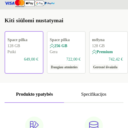
Kiti siūlomi nustatymai
Space pilka
Space pilka
mėlyna
128 GB
256 GB
128 GB
Puiki
Gera
Premium
649,00 €
722,00 €
742,42 €
Daugiau atminties
Geresnė išvaizda
Produkto ypatybės
Specifikacijos