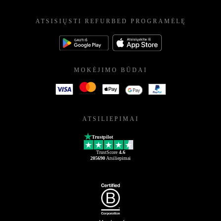
ATSISIŲSTI REFURBED PROGRAMĖLĘ
MOKĖJIMO BŪDAI
ATSILIEPIMAI
Trustpilot
TrustScore
4.6
205690
Atsiliepimai