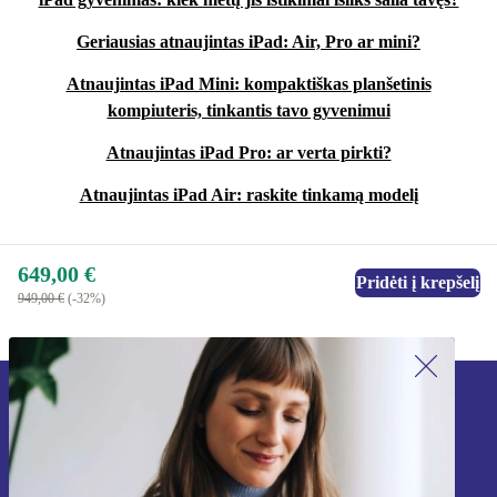
Geriausias atnaujintas iPad: Air, Pro ar mini?
Atnaujintas iPad Mini: kompaktiškas planšetinis
kompiuteris, tinkantis tavo gyvenimui
Atnaujintas iPad Pro: ar verta pirkti?
Atnaujintas iPad Air: raskite tinkamą modelį
649,00 €
Pridėti į krepšelį
949,00 €
(-32%)
Užsiprenumeruok mūsų naujienlaiškį!
Nebepraleisk nė vieno pasiūlymo.