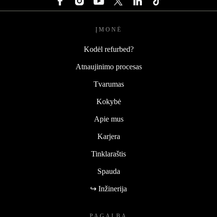
ĮMONĖ
Kodėl refurbed?
Atnaujinimo procesas
Tvarumas
Kokybė
Apie mus
Karjera
Tinklaraštis
Spauda
↪ Inžinerija
PAGALBA