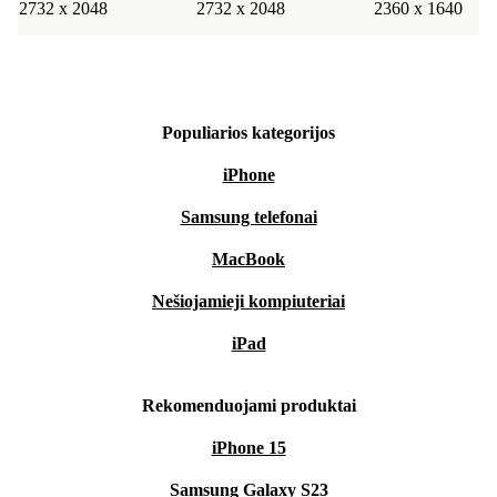
2732 x 2048
2732 x 2048
2360 x 1640
Patirkite laisvę ir lankstumą, kurį gali suteikti tik
atnaujintas planšetinis kompiuteris, ir tuo pačiu metu
pasirinkite aplinką tausojantį sprendimą.
Populiarios kategorijos
Padarykite „iPad Air 6“ savo išmaniuoju kompanionu ir
iPhone
mėgaukitės „Apple“ kokybe, kurią mylite, dabar dar
tvaresne forma.
Samsung telefonai
MacBook
Nešiojamieji kompiuteriai
iPad
Rekomenduojami produktai
iPhone 15
Samsung Galaxy S23