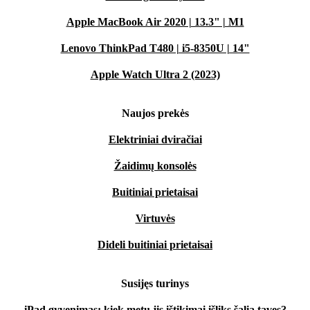
Apple MacBook Air 2020 | 13.3" | M1
Lenovo ThinkPad T480 | i5-8350U | 14"
Apple Watch Ultra 2 (2023)
Naujos prekės
Elektriniai dviračiai
Žaidimų konsolės
Buitiniai prietaisai
Virtuvės
Dideli buitiniai prietaisai
Susijęs turinys
iPad gyvenimas: kiek metų jis ištikimai išliks šalia tavęs?