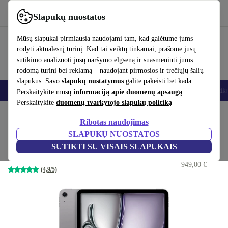
Atsisiųsti programėlę
Atsisiųsti
Slapukų nuostatos
Naudok refurbed greitai ir paprastai
Mūsų slapukai pirmiausia naudojami tam, kad galėtume jums
rodyti aktualesnį turinį. Kad tai veiktų tinkamai, prašome jūsų
sutikimo analizuoti jūsų naršymo elgseną ir suasmeninti jums
rodomą turinį bei reklamą – naudojant pirmosios ir trečiųjų šalių
slapukus. Savo
slapukų nustatymus
galite pakeisti bet kada.
Išmanieji telefonai
Nešiojamieji kompiuteriai
Planšetės
Išmanieji laik
Perskaitykite mūsų
informaciją apie duomenų apsaugą
.
Perskaitykite
duomenų tvarkytojo slapukų politiką
Pradžios puslapis
Produktai
Planšetiniai kompiuteriai
iPad
Ribotas naudojimas
SLAPUKŲ NUOSTATOS
iPad Air (2024) | 13"
SUTIKTI SU VISAIS SLAPUKAIS
649
,00 €
128 GB | Kosminė pilka
949,00 €
(4,9/5)