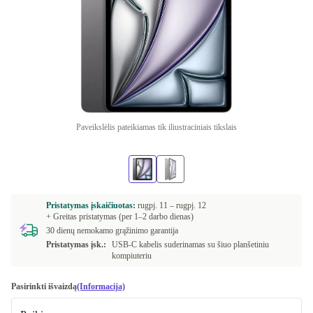
Paveikslėlis pateikiamas tik iliustraciniais tikslais
Pristatymas įskaičiuotas:
rugpj. 11 –
rugpj. 12
+ Greitas pristatymas (per 1–2 darbo dienas)
30 dienų nemokamo grąžinimo garantija
Pristatymas įsk.:
USB-C kabelis suderinamas su šiuo planšetiniu
kompiuteriu
Pasirinkti išvaizdą
(Informacija)