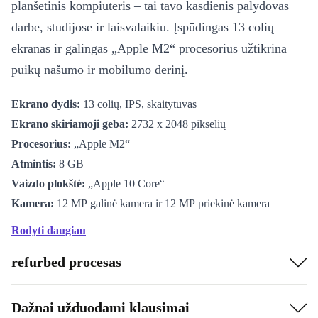
planšetinis kompiuteris – tai tavo kasdienis palydovas
darbe, studijose ir laisvalaikiu. Įspūdingas 13 colių
ekranas ir galingas „Apple M2“ procesorius užtikrina
puikų našumo ir mobilumo derinį.
Ekrano dydis:
13 colių, IPS, skaitytuvas
Ekrano skiriamoji geba:
2732 x 2048 pikselių
Procesorius:
„Apple M2“
Atmintis:
8 GB
Vaizdo plokštė:
„Apple 10 Core“
Kamera:
12 MP galinė kamera ir 12 MP priekinė kamera
Jungtys:
USB-C 3.1
Rodyti daugiau
Operacinė sistema:
iPadOS
Kodėl atnaujintas?
refurbed procesas
Rinkdamiesi atnaujintą „iPad Air 6“ pasirenkate tvaresnį
Dažnai užduodami klausimai
variantą. Kiekvienas įrenginys yra profesionaliai