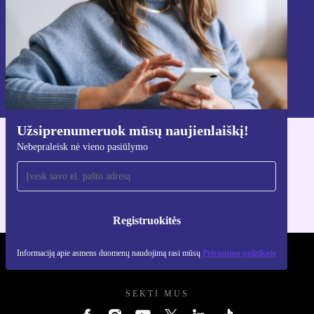
Registruokitės
Informaciją apie asmens duomenų naudojimą rasi mūsų
Privatumo politikoje
.
Užsiprenumeruok mūsų naujienlaiškį!
Nebepraleisk nė vieno pasiūlymo
Atsisiųsti refurbed programėlę
Skirta iOS ir Android
Registruokitės
Informaciją apie asmens duomenų naudojimą rasi mūsų
Privatumo politikoje
REFURBED LIETUVA - RETHINK NEW.
SEKTI MUS