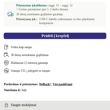
Pristatymas įskaičiuotas:
rugpj. 11 –
rugpj. 12
+ Greitas pristatymas (per 1–2 darbo dienas)
30 dienų nemokamo grąžinimo garantija
Pristatymas įsk.:
USB-C kabelis suderinamas su šiuo planšetiniu
kompiuteriu
Pridėti į krepšelį
Veikia kaip naujas
30 dienų nemokamas grąžinimas
Mažiausiai 12 mėnesių garantija
Sutaupo CO₂, palyginti su naujais
Pardavimas ir pristatymas:
Welback!
|
Visi pasiūlymai
Siunčiama iš:
Italy
Saugūs mokėjimai