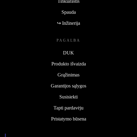
Tinklaraštis
Spauda
↪ Inžinerija
PAGALBA
DUK
Produkto išvaizda
Grąžinimas
Garantijos sąlygos
Susisiekti
Tapti pardavėju
Pristatymo būsena