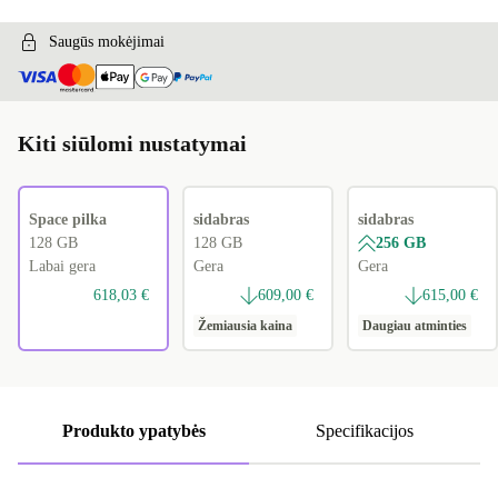
Saugūs mokėjimai
Kiti siūlomi nustatymai
Space pilka
sidabras
sidabras
128 GB
128 GB
256 GB
Labai gera
Gera
Gera
618,03 €
609,00 €
615,00 €
Žemiausia kaina
Daugiau atminties
Produkto ypatybės
Specifikacijos