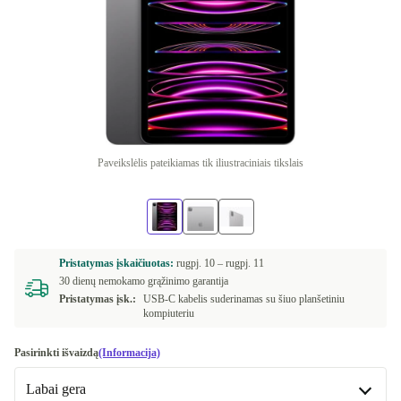
Paveikslėlis pateikiamas tik iliustraciniais tikslais
Pristatymas įskaičiuotas:
rugpj. 10 –
rugpj. 11
30 dienų nemokamo grąžinimo garantija
Pristatymas įsk.:
USB-C kabelis suderinamas su šiuo planšetiniu
kompiuteriu
Pasirinkti išvaizdą
(Informacija)
Labai gera