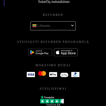
Sutarčių nutraukimas
REFURBED
Lithuania
ATSISIŲSTI REFURBED PROGRAMĖLĘ
MOKĖJIMO BŪDAI
ATSILIEPIMAI
Trustpilot
TrustScore
4.6