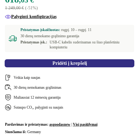
,03 €
1 249,00 €
(-51%)
Palyginti konfigūracijas
Pristatymas įskaičiuotas:
rugpj. 10 –
rugpj. 11
30 dienų nemokamo grąžinimo garantija
Pristatymas įsk.:
USB-C kabelis suderinamas su šiuo planšetiniu
kompiuteriu
Pridėti į krepšelį
Veikia kaip naujas
30 dienų nemokamas grąžinimas
Mažiausiai 12 mėnesių garantija
Sutaupo CO₂, palyginti su naujais
Pardavimas ir pristatymas:
asgoodasnew
|
Visi pasiūlymai
Siunčiama iš:
Germany