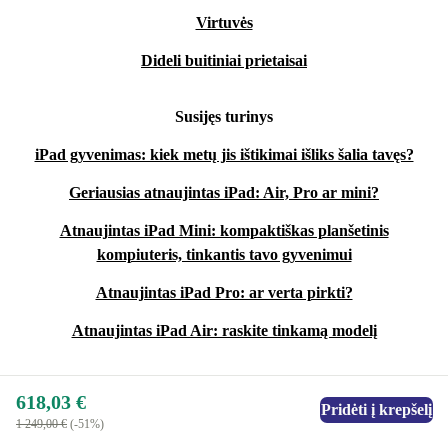
Virtuvės
Dideli buitiniai prietaisai
Susijęs turinys
iPad gyvenimas: kiek metų jis ištikimai išliks šalia tavęs?
Geriausias atnaujintas iPad: Air, Pro ar mini?
Atnaujintas iPad Mini: kompaktiškas planšetinis
kompiuteris, tinkantis tavo gyvenimui
Atnaujintas iPad Pro: ar verta pirkti?
Atnaujintas iPad Air: raskite tinkamą modelį
618,03 €
Pridėti į krepšelį
1 249,00 €
(-51%)