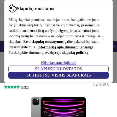
Atsisiųsti programėlę
Atsisiųsti
Slapukų nuostatos
Naudok refurbed greitai ir paprastai
Mūsų slapukai pirmiausia naudojami tam, kad galėtume jums
rodyti aktualesnį turinį. Kad tai veiktų tinkamai, prašome jūsų
sutikimo analizuoti jūsų naršymo elgseną ir suasmeninti jums
rodomą turinį bei reklamą – naudojant pirmosios ir trečiųjų šalių
slapukus. Savo
slapukų nustatymus
galite pakeisti bet kada.
Išmanieji telefonai
Nešiojamieji kompiuteriai
Planšetės
Išmanieji laik
Perskaitykite mūsų
informaciją apie duomenų apsaugą
.
Perskaitykite
duomenų tvarkytojo slapukų politiką
Pradžios puslapis
Produktai
Planšetiniai kompiuteriai
iPad
Ribotas naudojimas
SLAPUKŲ NUOSTATOS
iPad Pro (2022) | 11.0"
SUTIKTI SU VISAIS SLAPUKAIS
618
,03 €
8 GB | 128 GB | 5G | Kosminė pilka
1 249,00 €
(4,9/5)