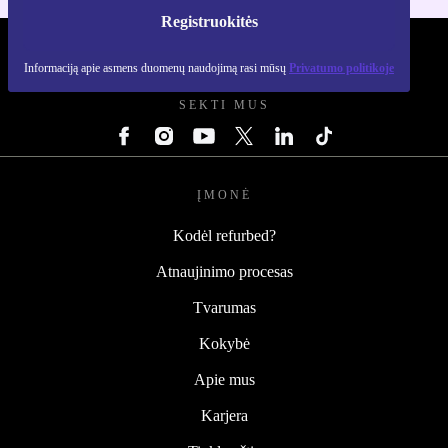
Registruokitės
REFURBED LIETUVA - RETHINK NEW.
Informaciją apie asmens duomenų naudojimą rasi mūsų
Privatumo politikoje
SEKTI MUS
ĮMONĖ
Kodėl refurbed?
Atnaujinimo procesas
Tvarumas
Kokybė
Apie mus
Karjera