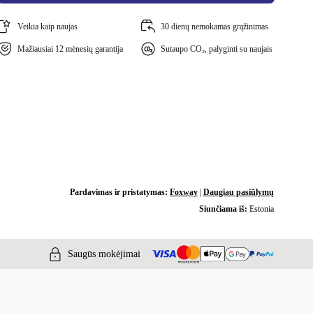
Veikia kaip naujas
30 dienų nemokamas grąžinimas
Mažiausiai 12 mėnesių garantija
Sutaupo CO₂, palyginti su naujais
Pardavimas ir pristatymas:
Foxway
|
Daugiau pasiūlymų
Siunčiama iš:
Estonia
Saugūs mokėjimai