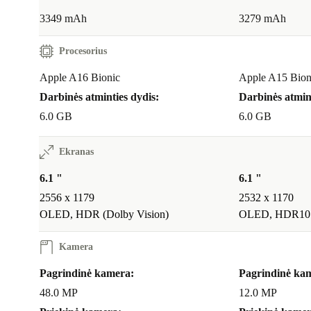
„iPhone 15“ kamera
3349 mAh
3279 mAh
„iPhone 15“ 48 MP pagrindinė kamera tikrai patrauki
Procesorius
Naujas portreto režimas automatiškai atpažįsta objektu
Apple A16 Bionic
Apple A15 Bion
žmones ar gyvūnus, ir užtikrina itin ryškius vaizdus. 
Darbinės atminties dydis:
Darbinės atmint
prastam apšvietimui kamera įspūdinga dėl patobulintų 
6.0 GB
6.0 GB
spalvų. Vaizdo įrašams patobulinta stabilizacija užtik
rezultatus – tai puikiai tinka kūrybingiems žmonėms.
Ekranas
Kuo ypatingas iPhone 15?
6.1 "
6.1 "
2556 x 1179
2532 x 1170
Be aparatinės įrangos, modernią naudotojo patirtį užti
OLED, HDR (Dolby Vision)
OLED, HDR10
17. Praktiniai valdikliai, patobulintas naktinis režimas
optimizuotos privatumo apsaugos parinktys daro kasd
Kamera
naudojimąsi dar patogesniu. USB-C jungtis ir A16 lus
Pagrindinė kamera:
Pagrindinė ka
efektyvumas užbaigia bendrą paketą.
48.0 MP
12.0 MP