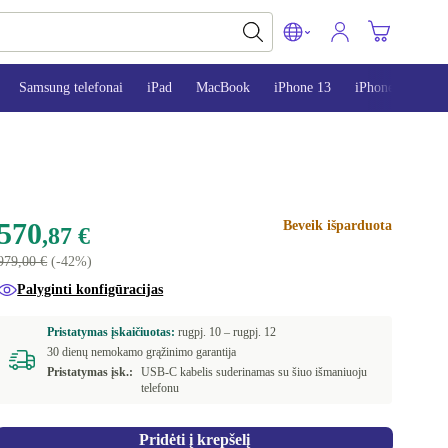
Samsung telefonai
iPad
MacBook
iPhone 13
iPhone 14
i
570
Beveik išparduota
,87 €
979,00 €
(-42%)
Palyginti konfigūracijas
Pristatymas įskaičiuotas:
rugpj. 10 –
rugpj. 12
30 dienų nemokamo grąžinimo garantija
Pristatymas įsk.:
USB-C kabelis suderinamas su šiuo išmaniuoju
telefonu
Pridėti į krepšelį