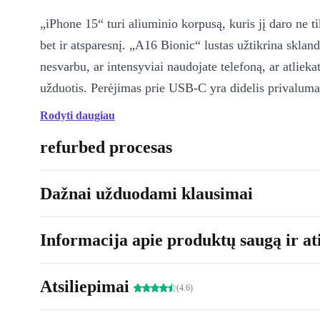
„iPhone 15“ turi aliuminio korpusą, kuris jį daro ne t
bet ir atsparesnį. „A16 Bionic“ lustas užtikrina sklan
nesvarbu, ar intensyviai naudojate telefoną, ar atlieka
užduotis. Perėjimas prie USB-C yra didelis privaluma
padaro įkrovimą ir duomenų perdavimą greitesnį ir s
Rodyti daugiau
Viską papildo ryškus „Super Retina XDR“ ekranas ir 
refurbed procesas
veikimo laikas, kuris be problemų atlaiko kasdienį n
Ar „iPhone 15“ tikrai toks geras?
Dažnai užduodami klausimai
Atsakymas yra aiškus „taip“! Su savo išskirtiniu naš
patobulinta kamera ir novatoriškomis funkcijomis „i
Informacija apie produktų saugą ir ati
nustato naują standartą. Tai idealus įrenginys visiems,
patikimo, galingo ir ateities poreikius atitinkančio iš
Atsiliepimai
(4.6)
telefono. Ypač patobulintos kameros naktinio režimo i