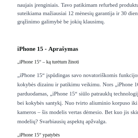
naujais įrenginiais. Tavo patikimam refurbed produkt
suteikiama mažiausiai 12 mėnesių garantija ir 30 d
grąžinimo galimybė be jokių klausimų.
iPhone 15 - Aprašymas
„iPhone 15“ – ką turėtum žinoti
„iPhone 15“ įspūdingas savo novatoriškomis funkcijo
kokybės dizainu ir patikimu veikimu. Nors „iPhone 1
parduodamas, „iPhone 15“ siūlo patrauklų technologij
bei kokybės santykį. Nuo tvirto aliuminio korpuso iki
kameros – šis modelis vertas dėmesio. Bet kuo jis skir
modelių? Svarbiausių aspektų apžvalga.
„iPhone 15“ ypatybės