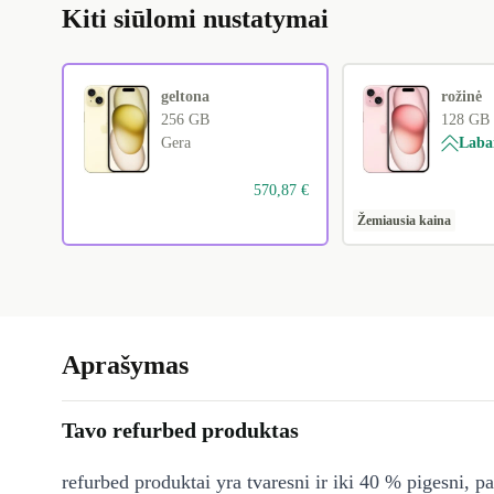
Kiti siūlomi nustatymai
geltona
rožinė
256 GB
128 GB
Gera
Laba
570,87 €
Žemiausia kaina
Aprašymas
Tavo refurbed produktas
refurbed produktai yra tvaresni ir iki 40 % pigesni, pa