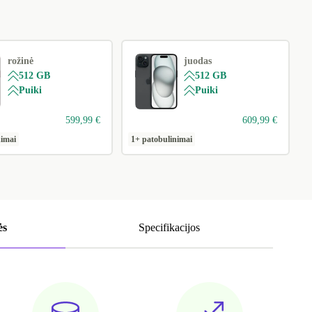
rožinė
juodas
512 GB
512 GB
Puiki
Puiki
599,99 €
609,99 €
nimai
1+ patobulinimai
ės
Specifikacijos