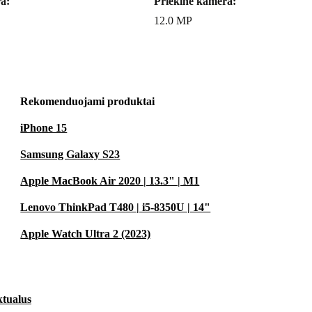
a:
Priekinė kamera:
12.0 MP
rbus dizainas,
ujausias
 identiškomis
šmaniojo
Rekomenduojami produktai
iPhone 15
Samsung Galaxy S23
Apple MacBook Air 2020 | 13.3" | M1
Lenovo ThinkPad T480 | i5-8350U | 14"
Apple Watch Ultra 2 (2023)
ktualus