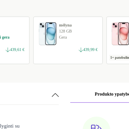
mėlyna
128 GB
i gera
Gera
439,61 €
439,99 €
1+ patobuli
Produkto ypatyb
lyginti su