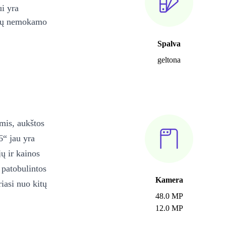
ui yra
ienų nemokamo
Spalva
geltona
mis, aukštos
6“ jau yra
ų ir kainos
 patobulintos
Kamera
iasi nuo kitų
48.0 MP
12.0 MP