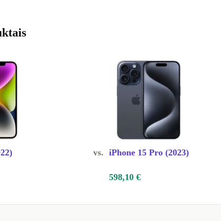
uktais
ino
kuriems
ternatyva,
Tai išlieka
-C jungtimi,
022)
vs.
iPhone 15 Pro (2023)
s įrangos
eresnį, ypač
598,10 €
as ar vaizdo