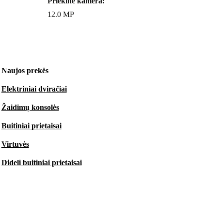
Priekinė kamera:
12.0 MP
Naujos prekės
Elektriniai dviračiai
Žaidimų konsolės
Buitiniai prietaisai
Virtuvės
Dideli buitiniai prietaisai