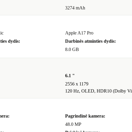
3274 mAh
a dėmesį.
s, pvz.,
ic
Apple A17 Pro
Net esant
ies dydis:
Darbinės atminties dydis:
detalių ir
8.0 GB
rina įspūdingus
6.1 "
2556 x 1179
krina ir iOS
120 Hz, OLED, HDR10 (Dolby Vis
 ir
ienį
to energijos
mera:
Pagrindinė kamera:
48.0 MP